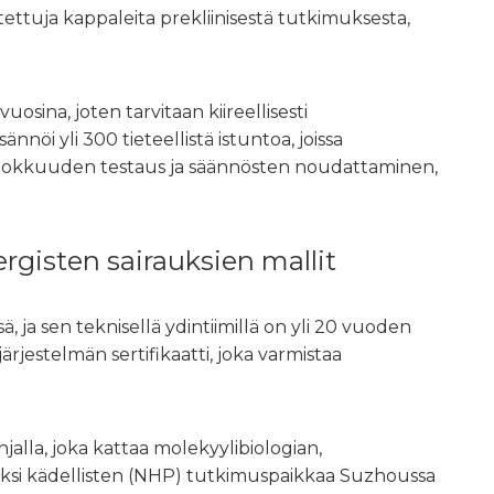
tettuja kappaleita prekliinisestä tutkimuksesta,
ina, joten tarvitaan kiireellisesti
nöi yli 300 tieteellistä istuntoa, joissa
tehokkuuden testaus ja säännösten noudattaminen,
rgisten sairauksien mallit
 sen teknisellä ydintiimillä on yli 20 vuoden
jestelmän sertifikaatti, joka varmistaa
hjalla, joka kattaa molekyylibiologian,
kaksi kädellisten (NHP) tutkimuspaikkaa Suzhoussa