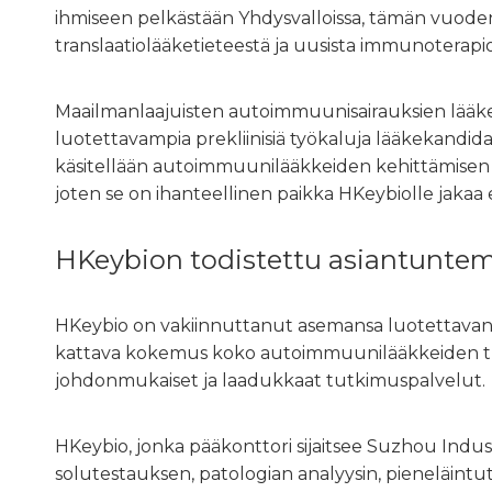
ihmiseen pelkästään Yhdysvalloissa, tämän vuoden t
translaatiolääketieteestä ja uusista immunoterapio
Maailmanlaajuisten autoimmuunisairauksien lääkema
luotettavampia prekliinisiä työkaluja lääkekandidaa
käsitellään autoimmuunilääkkeiden kehittämisen k
joten se on ihanteellinen paikka HKeybiolle jakaa 
HKeybion todistettu asiantuntemu
HKeybio on vakiinnuttanut asemansa luotettavana
kattava kokemus koko autoimmuunilääkkeiden tutkim
johdonmukaiset ja laadukkaat tutkimuspalvelut.
HKeybio, jonka pääkonttori sijaitsee Suzhou Industri
solutestauksen, patologian analyysin, pieneläintu