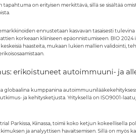
apahtuma on erityisen merkittävä, sillä se sisältää omis
ista.
rkkinoiden ennustetaan kasvavan tasaisesti tulevina vuos
ttien korkeaan kliiniseen epäonnistumiseen. BIO 2024 isän
eskeisiä haasteita, mukaan lukien mallien validointi, 
erikoisosaamistaan.
s: erikoistuneet autoimmuuni- ja alle
 globaalina kumppanina autoimmuunilääkekehityksessä, ja
us- ja kehitysketjusta. Yrityksellä on ISO9001-laatujär
al Parkissa, Kiinassa, toimii koko ketjun kokeellisella po
tkimuksen ja analyyttisen havaitsemisen. Sillä on myös 