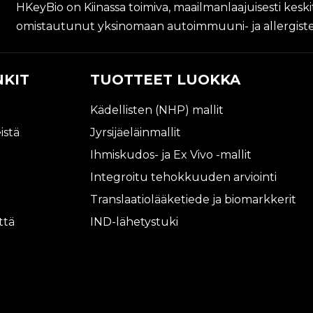
HKeyBio on Kiinassa toimiva, maailmanlaajuisesti kesk
omistautunut yksinomaan autoimmuuni- ja allergisten 
NKIT
TUOTTEET LUOKKA
Kädellisten (NHP) mallit
istä
Jyrsijäeläinmallit
Ihmiskudos- ja Ex Vivo -mallit
Integroitu tehokkuuden arviointi
Translaatiolääketiede ja biomarkkerit
ttä
IND-lähetystuki