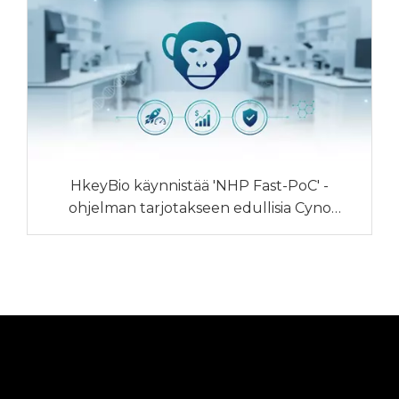
HkeyBio käynnistää 'NHP Fast-PoC' -
ohjelman tarjotakseen edullisia Cyno
PK/PD:tä ja kehitystietoja nousevien NHP-
hintojen keskellä