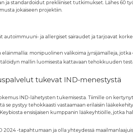
 ja standardoidut prekliiniset tutkimukset. Lähes 60 työn
emusta jokaiseen projektiin.
t autoimmuuni- ja allergiset sairaudet ja tarjoavat kor
eläinmallia: monipuolinen valikoima jyrsijämalleja, jotka o
ätälöidyn mallin luomisesta kattavaan tehokkuuden testa
uspalvelut tukevat IND-menestystä
kokemus IND-lähetysten tukemisesta. Tiimille on kertyn
se pystyy tehokkaasti vastaamaan erilaisiin lääkekehitys-
eybiosta ensisijaisen kumppanin lääkeyhtiöille, jotka hal
 2024 -tapahtumaan ja olla yhteydessä maailmanlaajuis