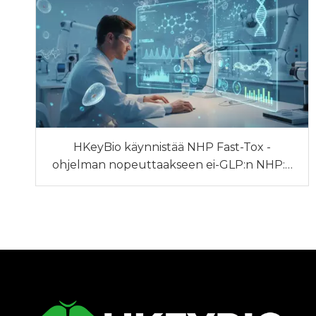
HKeyBio käynnistää NHP Fast-Tox -
ohjelman nopeuttaakseen ei-GLP:n NHP:n
turvallisuusriskien seulontaa