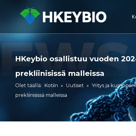
K
HKeybio osallistuu vuoden 202
prekliinisissä malleissa
Olet täällä:
Kotiin
»
Uutiset
»
Yritys ja kumppa
prekliinisissä malleissa