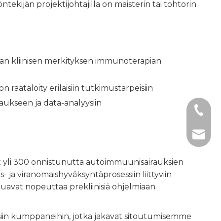
tekijän projektijohtajilla on maisterin tai tohtorin
kean kliinisen merkityksen immunoterapian
n räätälöity erilaisiin tutkimustarpeisiin
ukseen ja data-analyysiin
+1 2396
+86- 1
tech@h
yt yli 300 onnistunutta autoimmuunisairauksien
 ja viranomaishyväksyntäprosessiin liittyviin
uavat nopeuttaa prekliinisiä ohjelmiaan.
iin kumppaneihin, jotka jakavat sitoutumisemme