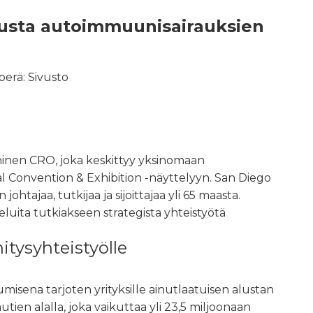
musta autoimmuunisairauksien
perä:
Sivusto
ininen CRO, joka keskittyy yksinomaan
onal Convention & Exhibition -näyttelyyn. San Diego
tajaa, tutkijaa ja sijoittajaa yli 65 maasta.
eluita tutkiakseen strategista yhteistyötä
tysyhteistyölle
isena tarjoten yrityksille ainutlaatuisen alustan
en alalla, joka vaikuttaa yli 23,5 miljoonaan