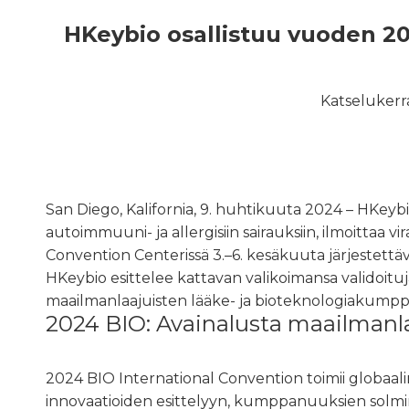
HKeybio osallistuu vuoden 2
Katselukerr
San Diego, Kalifornia, 9. huhtikuuta 2024 – HKeyb
autoimmuuni- ja allergisiin sairauksiin, ilmoittaa 
Convention Centerissä 3.–6. kesäkuuta järjestettävä
HKeybio esittelee kattavan valikoimansa validoituja
maailmanlaajuisten lääke- ja bioteknologiakumpp
2024 BIO: Avainalusta maailmanla
2024 BIO International Convention toimii globaali
innovaatioiden esittelyyn, kumppanuuksien solmim