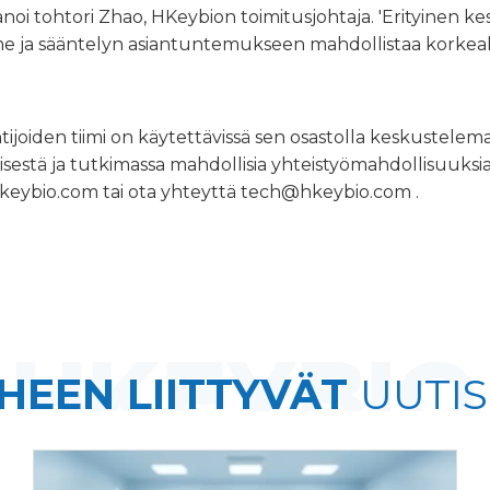
noi tohtori Zhao, HKeybion toimitusjohtaja. 'Erityinen k
me ja sääntelyn asiantuntemukseen mahdollistaa korkealaa
joiden tiimi on käytettävissä sen osastolla keskustelemas
stä ja tutkimassa mahdollisia yhteistyömahdollisuuksia. 
keybio.com
tai ota yhteyttä tech@hkeybio.com .
IHEEN LIITTYVÄT
UUTIS