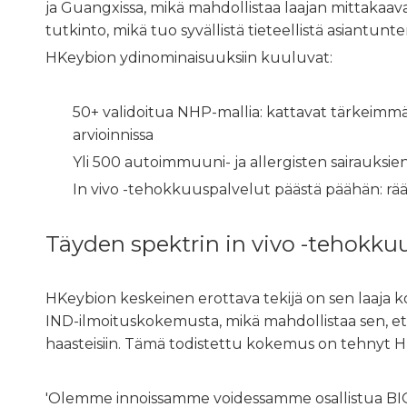
ja Guangxissa, mikä mahdollistaa laajan mittakaavan
tutkinto, mikä tuo syvällistä tieteellistä asiantunt
HKeybion ydinominaisuuksiin kuuluvat:
50+ validoitua NHP-mallia: kattavat tärkeimmä
arvioinnissa
Yli 500 autoimmuuni- ja allergisten sairauksien 
In vivo -tehokkuuspalvelut päästä päähän: rä
Täyden spektrin in vivo -tehokku
HKeybion keskeinen erottava tekijä on sen laaja 
IND-ilmoituskokemusta, mikä mahdollistaa sen, että 
haasteisiin. Tämä todistettu kokemus on tehnyt HK
'Olemme innoissamme voidessamme osallistua BIO