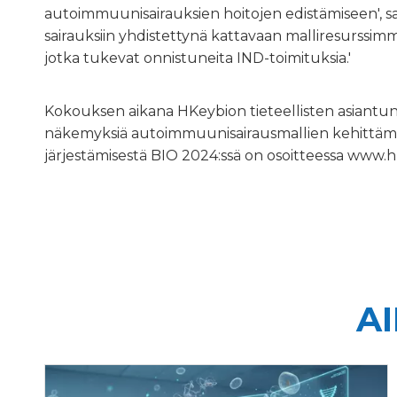
autoimmuunisairauksien hoitojen edistämiseen', sa
sairauksiin yhdistettynä kattavaan malliresurssim
jotka tukevat onnistuneita IND-toimituksia.'
Kokouksen aikana HKeybion tieteellisten asiantunti
näkemyksiä autoimmuunisairausmallien kehittämise
järjestämisestä BIO 2024:ssä on osoitteessa
www.h
A