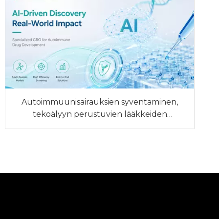
Autoimmuunisairauksien syventäminen,
tekoälyyn perustuvien lääkkeiden
löytäminen