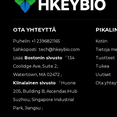
OTA YHTEYTTÄ
PIKALI
Puhelin: +1 2396821165
Kotiin
Sähköposti:
tech@hkeybio.com
Tietoja me
Lisää:
Bostonin sivusto
「134
Tuotteet
Coolidge Ave, Suite 2,
Tukea
Watertown, MA 02472」
Uutiset
Kiinalainen sivusto
「Huone
Ota yhtey
205, Building B, Ascendas iHub
Suzhou, Singapore Industrial
Park, Jiangsu」