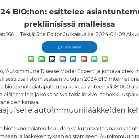
024 BIO:hon: esittelee asiantunte
prekliinisissä malleissa
at:
166
Tekijä: Site Editor Julkaisuaika: 2024-04-09 Alku
Tiedustella
io, 'Autoimmune Disease Model Expert' ja johtava prekli
virallisesti osallistumisestaan ​​vuoden 2024 BIO Internati
 bioteknologiatapahtuma kokoaa yhteen yli 18 000 alan joh
 eläinmalleja ja kokonaisvaltaisia ​​in vivo -tehokkuuspalv
aneiden kanssa.
ajuiselle autoimmuunilääkkeiden kehi
n bioteknologiateollisuuden vaikutusvaltaisina kokoontum
iseen ja lääkekehityksen edistämiseen. Autoimmuunitauti