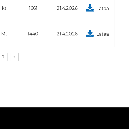
 kt
1661
21.4.2026
Lataa
2 Mt
1440
21.4.2026
Lataa
7
»