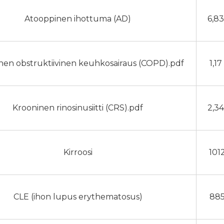
Atooppinen ihottuma (AD)
6,8
nen obstruktiivinen keuhkosairaus (COPD).pdf
1,1
Krooninen rinosinusiitti (CRS).pdf
2,3
Kirroosi
101
CLE (ihon lupus erythematosus)
885