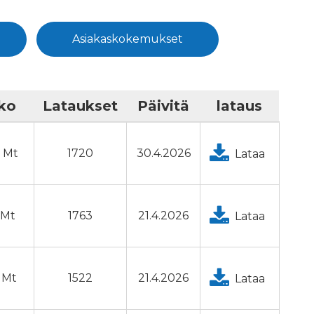
Asiakaskokemukset
ko
Lataukset
Päivitä
lataus
3 Mt
1720
30.4.2026
Lataa
1 Mt
1763
21.4.2026
Lataa
2 Mt
1522
21.4.2026
Lataa