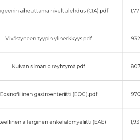
ageenin aiheuttama niveltulehdus (CIA).pdf
1,7
Viivästyneen tyypin yliherkkyys.pdf
932
Kuivan silmän oireyhtymä.pdf
807
Eosinofiilinen gastroenteriitti (EOG).pdf
970
eellinen allerginen enkefalomyeliitti (EAE)
1,9