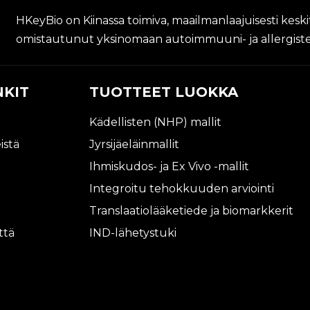
HKeyBio on Kiinassa toimiva, maailmanlaajuisesti kesk
omistautunut yksinomaan autoimmuuni- ja allergisten 
NKIT
TUOTTEET LUOKKA
Kädellisten (NHP) mallit
istä
Jyrsijäeläinmallit
Ihmiskudos- ja Ex Vivo -mallit
Integroitu tehokkuuden arviointi
Translaatiolääketiede ja biomarkkerit
ttä
IND-lähetystuki