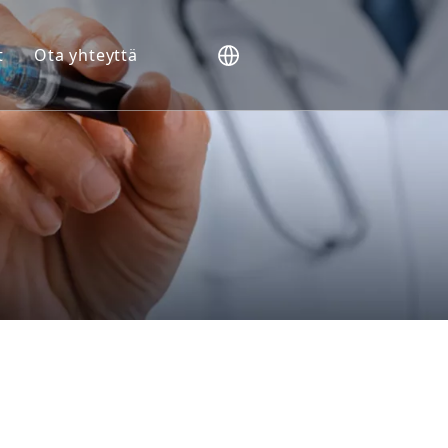
t
Ota yhteyttä
lit
iointi
ukset
omarkkerit