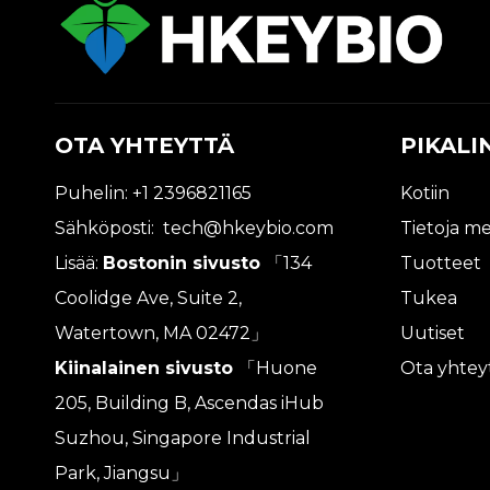
OTA YHTEYTTÄ
PIKALI
Puhelin: +1 2396821165
Kotiin
Sähköposti:
tech@hkeybio.com
Tietoja me
Lisää:
Bostonin sivusto
「134
Tuotteet
Coolidge Ave, Suite 2,
Tukea
Watertown, MA 02472」
Uutiset
Kiinalainen sivusto
「Huone
Ota yhtey
205, Building B, Ascendas iHub
Suzhou, Singapore Industrial
Park, Jiangsu」