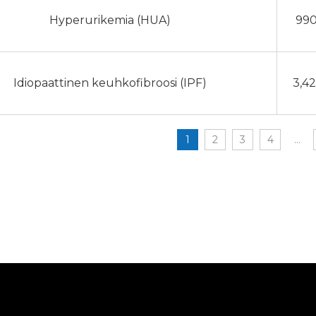
Hyperurikemia (HUA)
990
Idiopaattinen keuhkofibroosi (IPF)
3,4
1
2
3
4
...