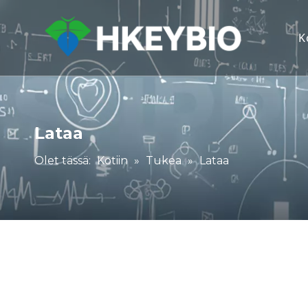
K
Lataa
Olet tässä:
Kotiin
»
Tukea
»
Lataa