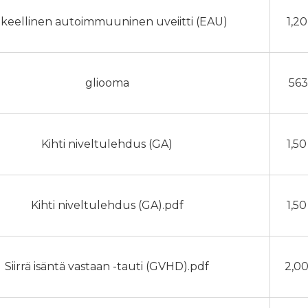
keellinen autoimmuuninen uveiitti (EAU)
1,2
gliooma
563
Kihti niveltulehdus (GA)
1,5
Kihti niveltulehdus (GA).pdf
1,5
Siirrä isäntä vastaan ​​-tauti (GVHD).pdf
2,0