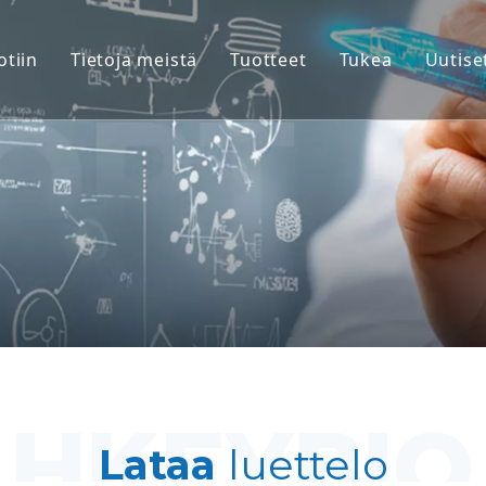
otiin
Tietoja meistä
Tuotteet
Tukea
Uutise
Kädellisten (NHP) mallit
Palvelu
Jyrsijäeläinmallit
Lataa
Ihmiskudos- ja Ex Vivo -mal
FAQ
Integroitu tehokkuuden arv
Asiakaskokem
Translaatiolääketiede ja bi
IND-lähetystuki
Lataa
luettelo