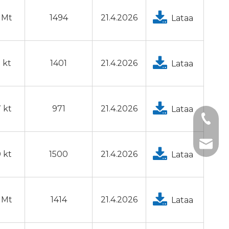
7 Mt
1494
21.4.2026
Lataa
 kt
1401
21.4.2026
Lataa
 kt
971
21.4.2026
Lataa
+1 2396
+86- 1
tech@h
 kt
1500
21.4.2026
Lataa
3 Mt
1414
21.4.2026
Lataa