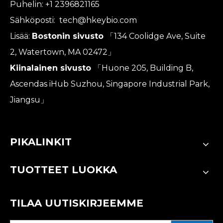
Puhelin: +1 2396821165
Sähköposti:
tech@hkeybio.com
Lisää:
Bostonin sivusto
「134 Coolidge Ave, Suite
2, Watertown, MA 02472」
Kiinalainen sivusto
「Huone 205, Building B,
Ascendas iHub Suzhou, Singapore Industrial Park,
Jiangsu」
PIKALINKIT
TUOTTEET LUOKKA
TILAA UUTISKIRJEEMME