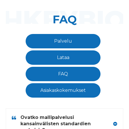
FAQ
Palvelu
Lataa
FAQ
Asiakaskokemukset
Ovatko mallipalvelusi
kansainvälisten standardien