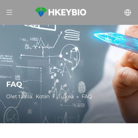
FAQ
Olet täällä:
Kotiin
»
Tukea
»
FAQ