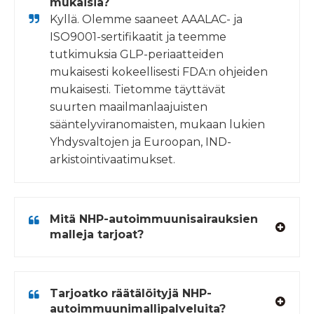
mukaisia?
Kyllä. Olemme saaneet AAALAC- ja
ISO9001-sertifikaatit ja teemme
tutkimuksia GLP-periaatteiden
mukaisesti kokeellisesti FDA:n ohjeiden
mukaisesti. Tietomme täyttävät
suurten maailmanlaajuisten
sääntelyviranomaisten, mukaan lukien
Yhdysvaltojen ja Euroopan, IND-
arkistointivaatimukset.
Mitä NHP-autoimmuunisairauksien
malleja tarjoat?
Tarjoatko räätälöityjä NHP-
autoimmuunimallipalveluita?