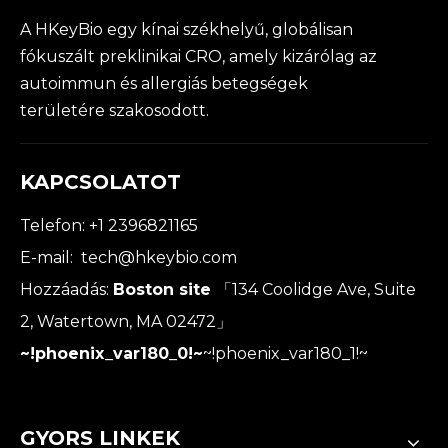
A HKeyBio egy kínai székhelyű, globálisan
fókuszált preklinikai CRO, amely kizárólag az
autoimmun és allergiás betegségek
területére szakosodott.
KAPCSOLATOT
Telefon: +1 2396821165
E-mail:
tech@hkeybio.com
Hozzáadás:
Boston site
「134 Coolidge Ave, Suite
2, Watertown, MA 02472」
~!phoenix_var180_0!~
~!phoenix_var180_1!~
GYORS LINKEK