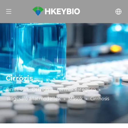
Cirrózis
Ön itt van:
Otthon
»
Termékkategória
»
Rágcsáló állatmodellek
»
Mások
»
Cirrhosis