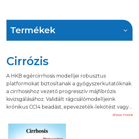
Termékek
Cirrózis
A HKB egércirrhosis modelljei robusztus
platformokat biztosítanak a gyógyszerkutatóknak
a cirrhosishoz vezető progresszív májfibrózis
kivizsgálásához. Validált rágcsálómodelljeink
krónikus CCl4 beadást, epevezeték-lekötést vagy
MCD diétás táplálást alkalmaznak a cirrhosis
show more
kulcsfontosságú jellemzőinek megismétlésére,
beleértve a kiterjedt fibrózist, a göbös
regenerációt és a hepatocelluláris diszfunkciót.