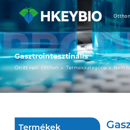
Ottho
Gasztrointesztinális
Ön itt van:
Otthon
»
Termékkategória
»
Nem h
Gasz
Termékek