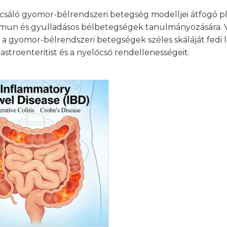
csáló gyomor-bélrendszeri betegség modelljei átfogó p
mun és gyulladásos bélbetegségek tanulmányozására. Va
a a gyomor-bélrendszeri betegségek széles skáláját fedi 
gastroenteritist és a nyelőcső rendellenességeit.