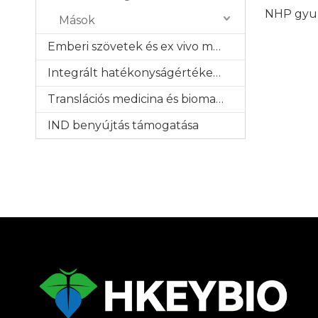
NHP gyul
Mások
Emberi szövetek és ex vivo modellek
Integrált hatékonyságértékelés
Translációs medicina és biomarkerek
IND benyújtás támogatása