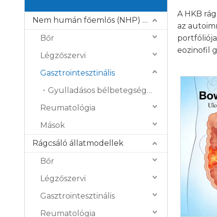
A HKB rág
Nem humán főemlős (NHP) modellek
az autoim
Bőr
portfóliój
eozinofil 
Légzőszervi
Gasztrointesztinális
Gyulladásos bélbetegség (IBD)
Reumatológia
Mások
Rágcsáló állatmodellek
Bőr
Légzőszervi
Gasztrointesztinális
Reumatológia