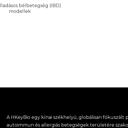
ladásos bélbetegség (IBD)
modellek
A HKeyBio egy kínai székhelyű, globálisan fókuszált p
autoimmun és allergiás betegségek területére szak