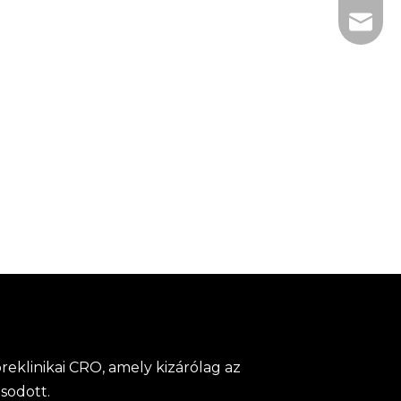
+86- 1
tech@h
reklinikai CRO, amely kizárólag az
osodott.