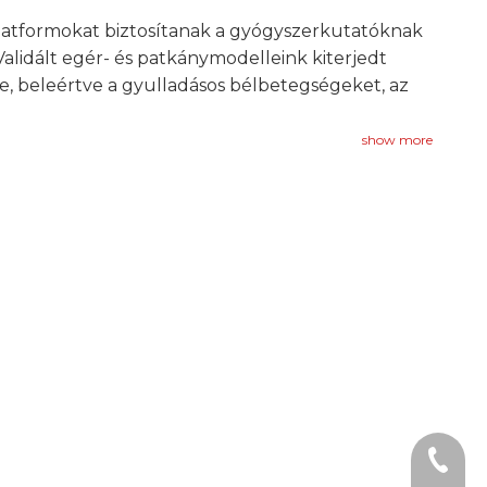
latformokat biztosítanak a gyógyszerkutatóknak
lidált egér- és patkánymodelleink kiterjedt
le, beleértve a gyulladásos bélbetegségeket, az
show more
+1 2396