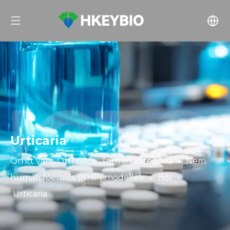
Urticaria
Ön itt van:
Otthon
»
Termékkategória
»
Nem
humán főemlős (NHP) modellek
»
Bőr
»
Urticaria