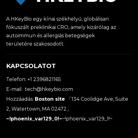
A HKeyBio egy kínai székhelyű, globálisan
fókuszált preklinikai CRO, amely kizárólag az
autoimmun és allergiás betegségek
területére szakosodott.
KAPCSOLATOT
Telefon: +1 2396821165
E-mail:
tech@hkeybio.com
Hozzáadás:
Boston site
「134 Coolidge Ave, Suite
2, Watertown, MA 02472」
~!phoenix_var129_0!~
~!phoenix_var129_1!~