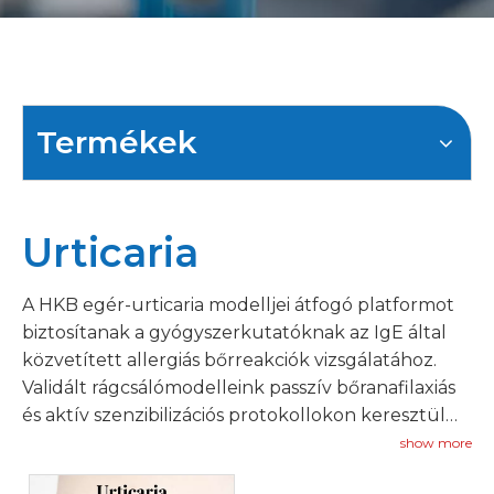
Termékek
Urticaria
A HKB egér-urticaria modelljei átfogó platformot
biztosítanak a gyógyszerkutatóknak az IgE által
közvetített allergiás bőrreakciók vizsgálatához.
Validált rágcsálómodelleink passzív bőranafilaxiás
és aktív szenzibilizációs protokollokon keresztül
replikálják az urticariára jellemző akut böfögési és
show more
fellángolási választ.