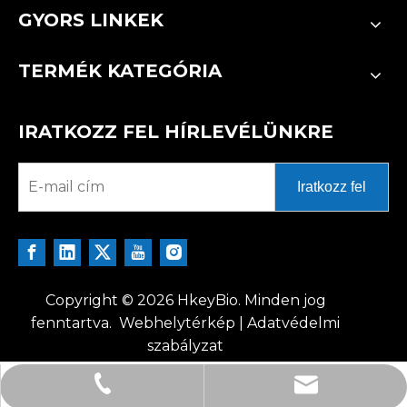
GYORS LINKEK
TERMÉK KATEGÓRIA
IRATKOZZ FEL HÍRLEVÉLÜNKRE
Iratkozz fel
Copyright ©
2026
HkeyBio. Minden jog
fenntartva.
Webhelytérkép
|
Adatvédelmi
szabályzat
tech@hkeybio.com
+1 2396821165