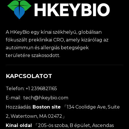
A HKeyBio egy kínai székhelyű, globálisan
fókuszált preklinikai CRO, amely kizárólag az
autoimmun és allergiás betegségek
területére szakosodott.
KAPCSOLATOT
Telefon: +1 2396821165
E-mail:
tech@hkeybio.com
Hozzáadás:
Boston site
「134 Coolidge Ave, Suite
2, Watertown, MA 02472」
Kínai oldal
「205-ös szoba, B épület, Ascendas