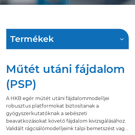
Termékek
Műtét utáni fájdalom
(PSP)
A HKB egér műtét utáni fájdalommodelljei
robusztus platformokat biztosítanak a
gyógyszerkutatóknak a sebészeti
beavatkozásokat követő fájdalom kivizsgálásához.
Validált rágcsálómodelljeink talpi bemetszést vagy