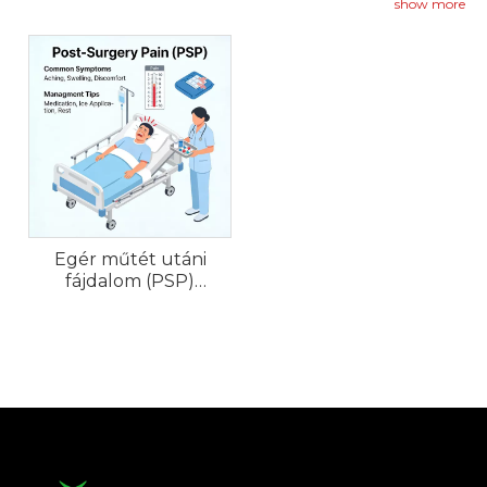
laparotómiát alkalmaznak a szövetsérülést követő
show more
akut és tartós fájdalom megismétlésére.
Egér műtét utáni
fájdalom (PSP)
modellek