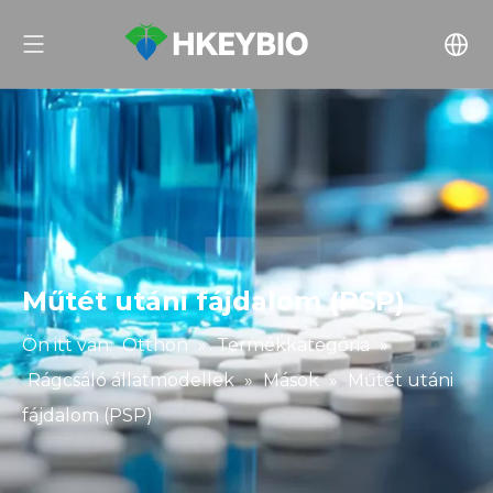
Műtét utáni fájdalom (PSP)
Ön itt van:
Otthon
»
Termékkategória
»
Rágcsáló állatmodellek
»
Mások
»
Műtét utáni
fájdalom (PSP)