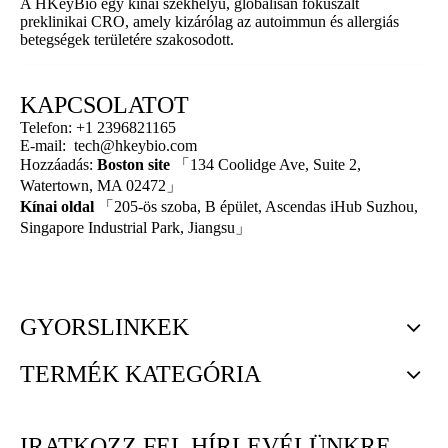
A HKeyBio egy kínai székhelyű, globálisan fókuszált
preklinikai CRO, amely kizárólag az autoimmun és allergiás
betegségek területére szakosodott.
KAPCSOLATOT
Telefon: +1 2396821165
E-mail:
tech@hkeybio.com
Hozzáadás:
Boston site
「134 Coolidge Ave, Suite 2,
Watertown, MA 02472」
Kínai oldal
「205-ös szoba, B épület, Ascendas iHub Suzhou,
Singapore Industrial Park, Jiangsu」
GYORSLINKEK
TERMÉK KATEGÓRIA
IRATKOZZ FEL HÍRLEVÉLÜNKRE