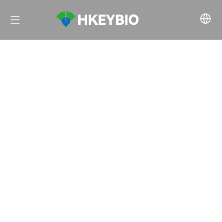
Szisztémás lupus erythematosus (SLE)
Ön itt van:
Otthon
»
Termékkategória
»
Nem humán
főemlős (NHP) modellek
»
Reumatológia
»
Szisztémás
lupusz erythematosus (SLE)