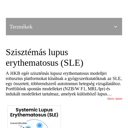
Termékek
Szisztémás lupus
erythematosus (SLE)
A HKB egér szisztémás lupusz erythematosus modelljei
robusztus platformokat kínálnak a gyógyszerkutatóknak az SLE,
egy összetett, többrendszerű autoimmun betegség vizsgálatához.
Portfóliónk spontán modelleket (NZB/W F1, MRL/lpr) és
indukált modelleket tartalmaz, amelyek különböző lupus
fenotípusokat képviselnek, beleértve az antinukleáris antitest-
show more
termelést, az immunkomplex lerakódást, a glomerulonephritist és
a többszervi gyulladást.