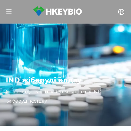
IND жіберуді қолдау
Сіз осындасыз:
Үй
»
Өнім санаты
»
IND
жіберуді қолдау