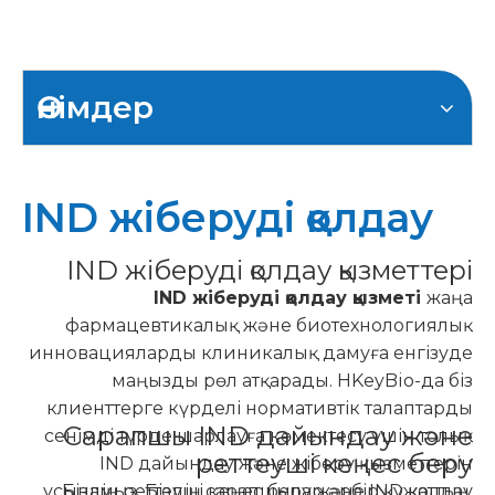
Өнімдер
IND жіберуді қолдау
IND жіберуді қолдау қызметтері
IND жіберуді қолдау қызметі
жаңа
фармацевтикалық және биотехнологиялық
инновацияларды клиникалық дамуға енгізуде
маңызды рөл атқарады. HKeyBio-да біз
клиенттерге күрделі нормативтік талаптарды
Сарапшы IND дайындау және
сенімді түрде шарлауға көмектесу үшін толық
реттеуші кеңес беру
IND дайындау және жіберу қызметтерін
ұсынамыз. Біздің сарапшылар әрбір құжаттың,
Біздің реттеуші кеңес беру және IND қолдау