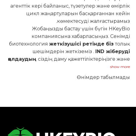
агенттік кері байланыс, түзетулер және өмірлік
цикл жаңартуларын басқарғаннан кейін
көмектесуді жалғастырамыз.
Жобаңызды бастау үшін бүгін HKeyBio
компаниясына хабарласыңыз. Сенімді
биотехнология
жеткізушісі ретінде біз
толық
шешімдерін жеткіземіз .
IND жіберуді
қолдаудың
сіздің даму қажеттіліктеріңізге және
реттеу мақсаттарыңызға бейімделген
show more
Өнімдер табылмады