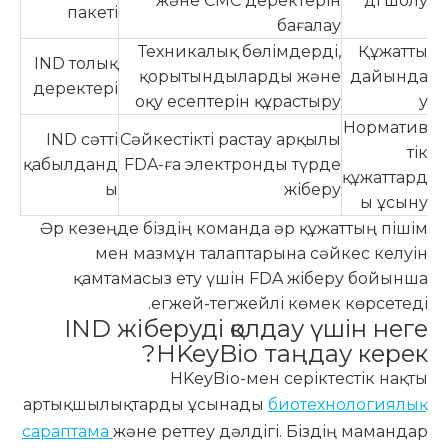
және CMC деректерін
ді шолу
пакеті
бағалау
Техникалық бөлімдерді,
Құжатты
IND толық
қорытындыларды және
дайында
деректері
оқу есептерін құрастыру
у
Норматив
IND сәтті
Сәйкестікті растау арқылы
тік
қабылданд
FDA-ға электронды түрде
құжаттард
ы
жіберу
ы ұсыну
Әр кезеңде біздің команда әр құжаттың пішім
мен мазмұн талаптарына сәйкес келуін
қамтамасыз ету үшін FDA жіберу бойынша
егжей-тегжейлі көмек көрсетеді.
IND жіберуді қолдау үшін неге
HKeyBio таңдау керек?
HKeyBio-мен серіктестік нақты
артықшылықтарды ұсынады
биотехнологиялық
сараптама
және реттеу дәлдігі. Біздің мамандар