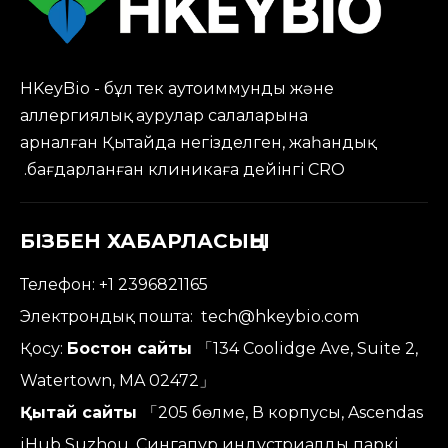
HKeyBio - бұл тек аутоиммунды және
аллергиялық аурулар салаларына
арналған Қытайда негізделген, жаһандық
бағдарланған клиникаға дейінгі CRO.
БІЗБЕН ХАБАРЛАСЫҢЫ
Телефон: +1 2396821165
Электрондық пошта:
tech@hkeybio.com
Қосу:
Бостон сайты
「134 Coolidge Ave, Suite 2,
Watertown, MA 02472」
Қытай сайты
「205 бөлме, В корпусы, Ascendas
iHub Suzhou, Сингапур индустриалды паркі,