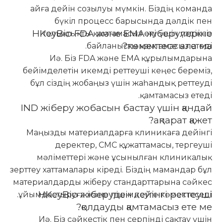
айға дейін созылуы мүмкін. Біздің команда
бүкіл процесс барысында дәлдік пен
HKeyBio FDA және EMA жіберулеріне
толықтықты қамтамасыз ету үшін үздіксіз
көмектесе ала ма?
байланысты қамтамасыз етеді.
Иә. Біз FDA және EMA құрылымдарына
бейімделетін икемді реттеуші кеңес береміз,
бұл сіздің жобаңыз үшін жаһандық реттеуді
қамтамасыз етеді.
IND жіберу жобасын бастау үшін қандай
ақпарат қажет?
Маңызды материалдарға клиникаға дейінгі
деректер, CMC құжаттамасы, тергеуші
мәліметтері және ұсынылған клиникалық
зерттеу хаттамалары кіреді. Біздің мамандар бұл
материалдарды жіберу стандарттарына сәйкес
HKeyBio жіберуден кейінгі реттеуші
ұйымдастыруға және пішімдеуге көмектеседі.
қолдауды қамтамасыз ете ме?
Иә. Біз сәйкестік пен серпінді сақтау үшін