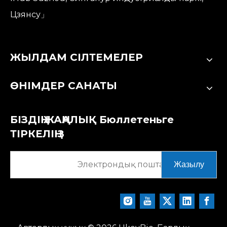
Цзянсу」
ЖЫЛДАМ СІЛТЕМЕЛЕР
ӨНІМДЕР САНАТЫ
БІЗДІҢ ЖАҢАЛЫҚ Бюллетеньге
ТІРКЕЛІҢІЗ
Жазылу