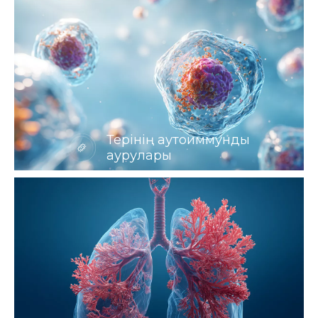
Терінің аутоиммунды
аурулары