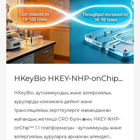
HKeyBio HKEY-NHP-onChip™ 1.1: аутоиммунды және аллергиялық ауруларға арналған әлемдегі алғашқы NHP In vitro моделін іске қосады.
HKeyBio, аутоиммундық және аллергиялық
ауруларды клиникаға дейінгі және
трансляциялық зерттеулерге маманданған
жаһандық жетекші CRO бүгін өзінің HKEY-NHP-
onChip™ 1.1 платформасын - аутоиммунды және
аллергиялық ауруларға арналған әлемдегі