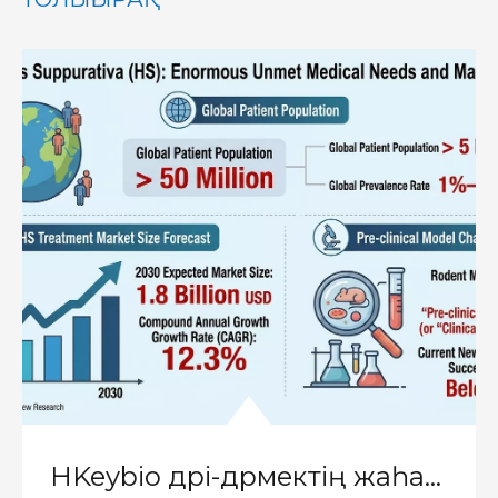
HKeybio дәрі-дәрмектің жаһандық ғылыми-зерттеу жұмыстарымен күресу үшін жоғары клиникалық консистенциясы бар әлемдегі алғашқы NHP гидраденит суппуратив үлгісін шығарады.