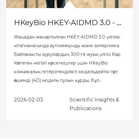
HKeyBio HKEY-AIDMD 3.0 - аутоиммунды және аллергиялық препараттарды әзірлеудегі ең қиын мәселені шешуге арналған келесі буын платформасын іске қосады: көп мақсатты біріктіру стратегияларын оңтайландыру
Жаңадан жаңартылған HKEY-AIDMD 3.0 үлгілік
кітапханасында аутоиммунды және аллергияға
байланысты аурулардың 300-ге жуық үлгісі бар.
Көптеген негізгі көрсеткіштер үшін HKeyBio
клиникалық гетерогенділікті модельдейтін төрт
өлшемді (4D) модель пулын құрды, бұл
клиникалық гетерогенділік үшін механизмге
негізделген үлгі таңдау платформасын
2026-02-03
Scientific Insights &
қамтамасыз етеді.
Publications