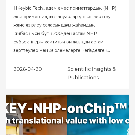
HKeybio Tech., адам емес приматтардың (NHP)
эксперименталды жануарлар үлгісін зерттеу
және әзірлеу саласындағы жаһандық
көшбасшысы бүгін 200-ден астам NHP
субъектілерін қамтитын он жылдан астам
зерттеулер мен әзірлемелерге негізделген
әлемдегі алғашқы NHP Hidradenitis Suppurativa
(HS) моделінің ресми іске қосылғанын
2026-04-20
Scientific Insights &
жариялады. Th
Publications