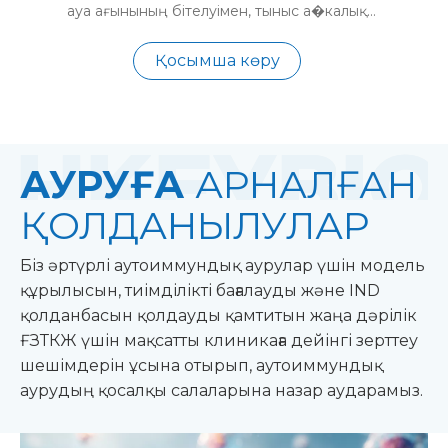
ауа ағынының бітелуімен, тыныс а�калық
стратегиясын ақпараттандыру.
Қосымша көру
АУРУҒА
АРНАЛҒАН
ҚОЛДАНЫЛУЛАР
Біз әртүрлі аутоиммундық аурулар үшін модель
құрылысын, тиімділікті бағалауды және IND
қолданбасын қолдауды қамтитын жаңа дәрілік
ҒЗТКЖ үшін мақсатты клиникаға дейінгі зерттеу
шешімдерін ұсына отырып, аутоиммундық
аурудың қосалқы салаларына назар аударамыз.