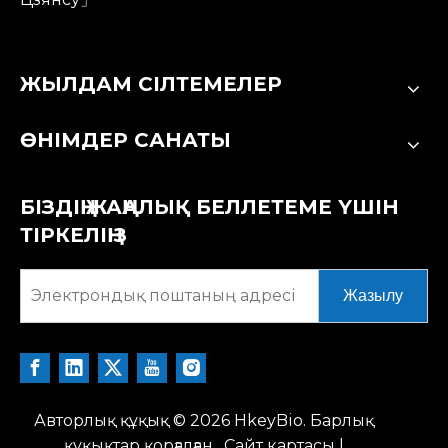
ЖЫЛДАМ СІЛТЕМЕЛЕР
ӨНІМДЕР САНАТЫ
БІЗДІҢ ЖАҢАЛЫҚ БЕЛЛЕТЕМЕ ҮШІН
ТІРКЕЛІҢІЗ
Жазылу
Авторлық құқық ©
2026
HkeyBio. Барлық
құқықтар қорғалған.
Сайт картасы
|