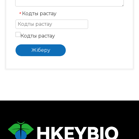
Кодты растау
*
Жіберу