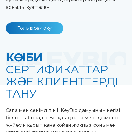
арқылы қуатталған.
Толығырақ оқу
КӘСІБИ
СЕРТИФИКАТТАР
ЖӘНЕ КЛИЕНТТЕРДІ
ТАНУ
Сапа мен сенімділік HKeyBio дамуының негізі
болып табылады. Біз қатаң сапа менеджменті
жүйесін құрып қана қойған жоқпыз, сонымен