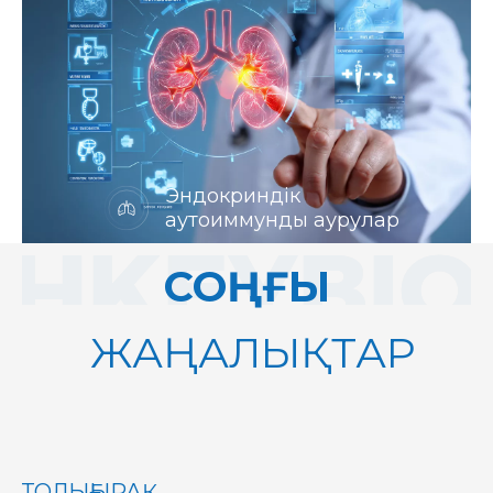
Эндокриндік
аутоиммунды аурулар
СОҢҒЫ
ЖАҢАЛЫҚТАР
ТОЛЫҒЫРАҚ