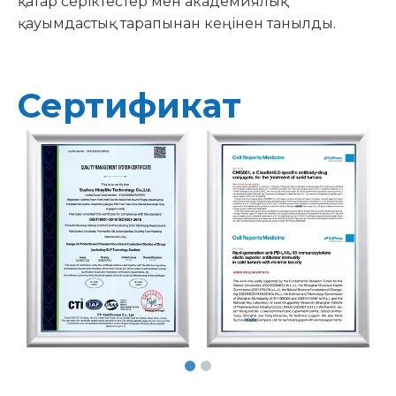
қатар серіктестер мен академиялық
қауымдастық тарапынан кеңінен танылды.
Сертификат