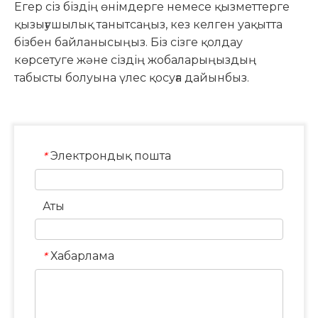
Егер сіз біздің өнімдерге немесе қызметтерге
қызығушылық танытсаңыз, кез келген уақытта
бізбен байланысыңыз. Біз сізге қолдау
көрсетуге және сіздің жобаларыңыздың
табысты болуына үлес қосуға дайынбыз.
Электрондық пошта
*
Аты
Хабарлама
*