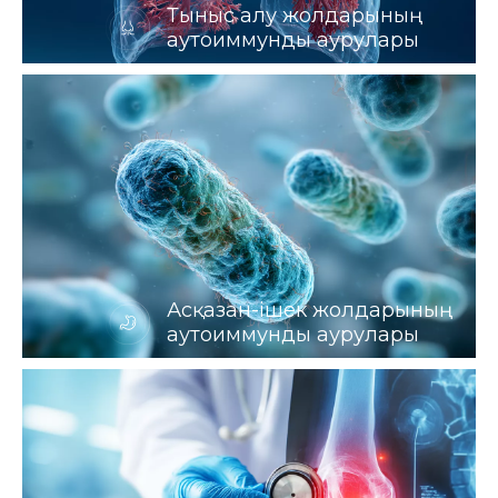
Тыныс алу жолдарының
аутоиммунды аурулары
Асқазан-ішек жолдарының
аутоиммунды аурулары