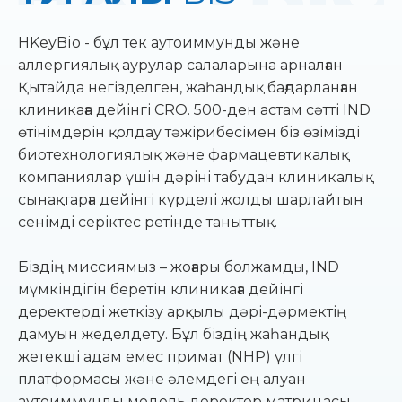
HKeyBio - бұл тек аутоиммунды және
аллергиялық аурулар салаларына арналған
Қытайда негізделген, жаһандық бағдарланған
клиникаға дейінгі CRO. 500-ден астам сәтті IND
өтінімдерін қолдау тәжірибесімен біз өзімізді
биотехнологиялық және фармацевтикалық
компаниялар үшін дәріні табудан клиникалық
сынақтарға дейінгі күрделі жолды шарлайтын
сенімді серіктес ретінде таныттық.
Біздің миссиямыз – жоғары болжамды, IND
мүмкіндігін беретін клиникаға дейінгі
деректерді жеткізу арқылы дәрі-дәрмектің
дамуын жеделдету. Бұл біздің жаһандық
жетекші адам емес примат (NHP) үлгі
платформасы және әлемдегі ең алуан
аутоиммунды модель деректер матрицасы