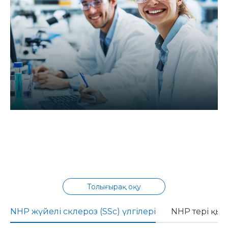
Біз қызмет көрсетушіден артықпыз;
біз сіздің командаңыздың ғылымға
негізделген кеңейтіміміз.
Толығырақ оқу
NHP жүйелі склероз (SSc) үлгілері
NHP тері қызы