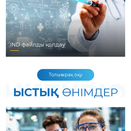
IND файлды қолдау
Толығырақ оқу
ЫСТЫҚ
ӨНІМДЕР