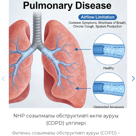
NHP созылмалы обструктивті өкпе ауруы
(COPD) үлгілері
Өкпенің созылмалы обструктивті ауруы (COPD) –