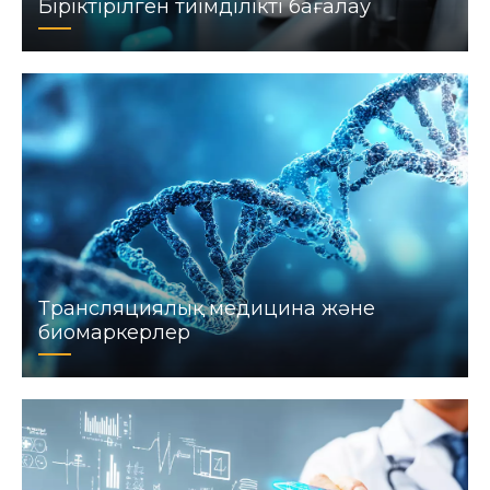
Біріктірілген тиімділікті бағалау
Трансляциялық медицина және
биомаркерлер