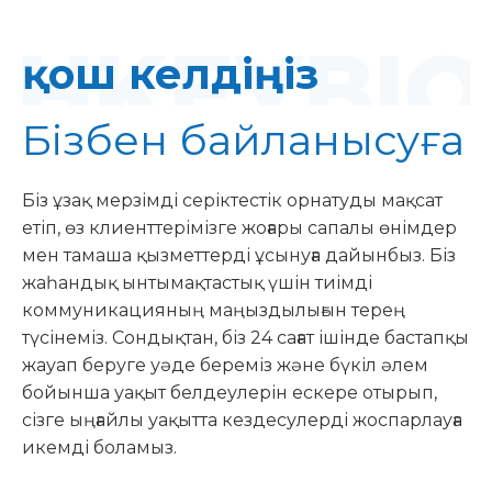
қош келдіңіз
Бізбен байланысуға
Біз ұзақ мерзімді серіктестік орнатуды мақсат
етіп, өз клиенттерімізге жоғары сапалы өнімдер
мен тамаша қызметтерді ұсынуға дайынбыз. Біз
жаһандық ынтымақтастық үшін тиімді
коммуникацияның маңыздылығын терең
түсінеміз. Сондықтан, біз 24 сағат ішінде бастапқы
жауап беруге уәде береміз және бүкіл әлем
бойынша уақыт белдеулерін ескере отырып,
сізге ыңғайлы уақытта кездесулерді жоспарлауға
икемді боламыз.