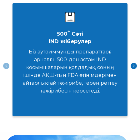
барлығы ISO 9001, GLP және
AAALAC стандарттарына сәйкес.
+
500
Сәтті
IND жіберулер
Біз аутоиммунды препараттарға
арналған 500-ден астам IND
қосымшаларын қолдадық, соның
ішінде АҚШ-тың FDA өтінімдерімен
айтарлықтай тәжірибе, терең реттеу
тәжірибесін көрсетеді.