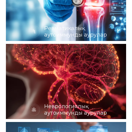
Ревматикалық
аутоиммунды аурулар
Неврологиялық
аутоиммунды аурулар