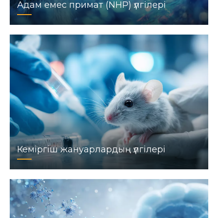
Адам емес примат (NHP) үлгілері
Кеміргіш жануарлардың үлгілері