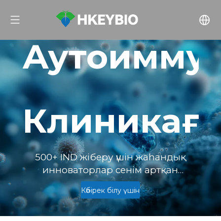
Аутоиммун
Клиникаға
500+ IND жіберу үшін жаһандық
инноваторлар сенім артқан
кеміргіштер мен NHPs арасындағы
Көбірек білу үшін
аурудың алдын ала болжауға
болатын жетілдірілген үлгілері —