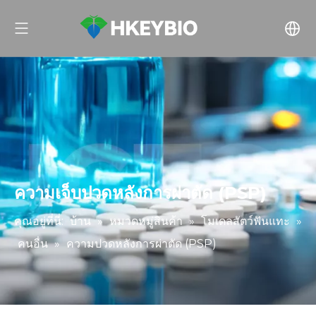
ความเจ็บปวดหลังการผ่าตัด (PSP)
คุณอยู่ที่นี่:
บ้าน
»
หมวดหมู่สินค้า
»
โมเดลสัตว์ฟันแทะ
»
คนอื่น
»
ความปวดหลังการผ่าตัด (PSP)