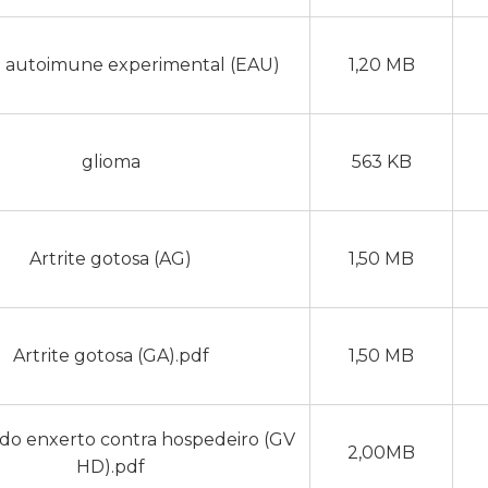
 autoimune experimental (EAU)
1,20 MB
glioma
563 KB
Artrite gotosa (AG)
1,50 MB
Artrite gotosa (GA).pdf
1,50 MB
do enxerto contra hospedeiro (GV
2,00MB
HD).pdf