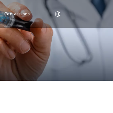
Contate-nos
nos (NHP)
vo
ntes
lientes
rcadores