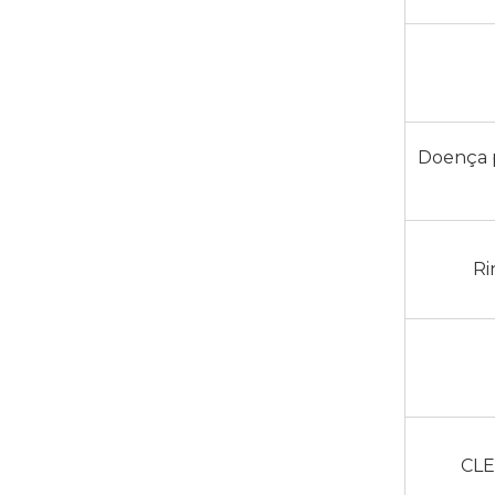
Doença 
Ri
CLE