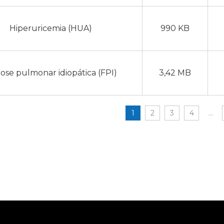
Hiperuricemia (HUA)
990 KB
rose pulmonar idiopática (FPI)
3,42 MB
1
2
3
4
...