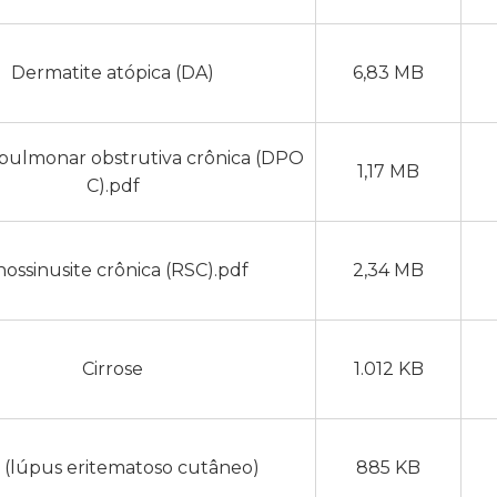
Dermatite atópica (DA)
6,83 MB
pulmonar obstrutiva crônica (DPO
1,17 MB
C).pdf
nossinusite crônica (RSC).pdf
2,34 MB
Cirrose
1.012 KB
 (lúpus eritematoso cutâneo)
885 KB