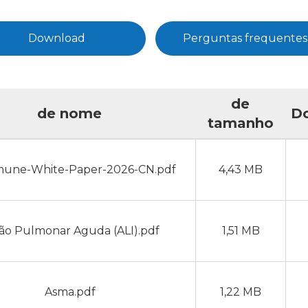
Download
Perguntas frequentes
de
de nome
D
tamanho
mune-White-Paper-2026-CN.pdf
4,43 MB
ão Pulmonar Aguda (ALI).pdf
1,51 MB
Asma.pdf
1,22 MB