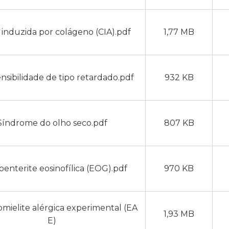
e induzida por colágeno (CIA).pdf
1,77 MB
nsibilidade de tipo retardado.pdf
932 KB
Síndrome do olho seco.pdf
807 KB
oenterite eosinofílica (EOG).pdf
970 KB
mielite alérgica experimental (EA
1,93 MB
E)