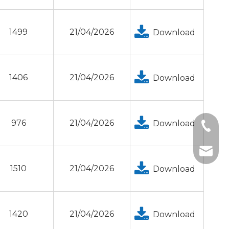
1499
21/04/2026
Download
1406
21/04/2026
Download
976
21/04/2026
Download
+1 2396
+86- 1
tech@h
1510
21/04/2026
Download
1420
21/04/2026
Download