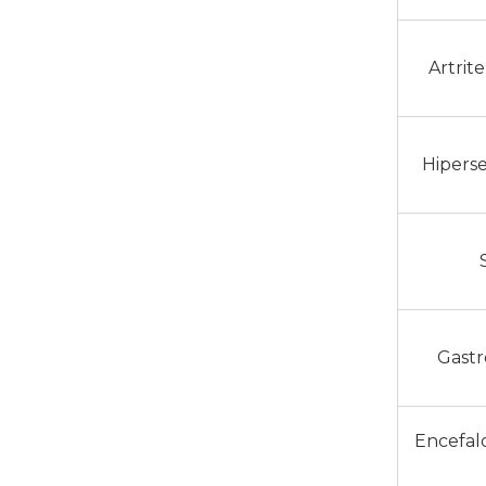
Artrit
Hiperse
Gastr
Encefalo