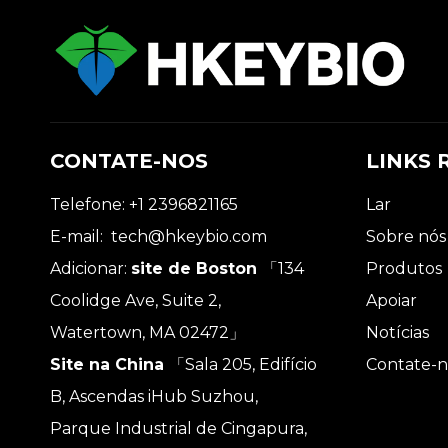
CONTATE-NOS
LINKS 
Telefone: +1 2396821165
Lar
E-mail:
tech@hkeybio.com
Sobre nós
Adicionar:
site de Boston
「134
Produtos
Coolidge Ave, Suite 2,
Apoiar
Watertown, MA 02472」
Notícias
Site na China
「Sala 205, Edifício
Contate-n
B, Ascendas iHub Suzhou,
Parque Industrial de Cingapura,