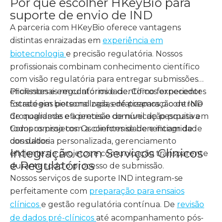
Por que escolher HKeyBio para
suporte de envio de IND
A parceria com HKeyBio oferece vantagens
distintas enraizadas em
experiência em
biotecnologia
e precisão regulatória. Nossos
profissionais combinam conhecimento científico
com visão regulatória para entregar submissões
eficientes e em conformidade. Como fornecedor
Profissionais regulatórios e científicos experientes
focado em biotecnologia, enfatizamos o controle
Estratégias personalizadas de preparação de IND
de qualidade e a precisão de nível de pesquisa em
Cronogramas eficientes e comunicação proativa
todos os projetos. Os clientes se beneficiam de
Compromisso com a conformidade e integridade
consultoria personalizada, gerenciamento
dos dados
Integração com Serviços Clínicos
eficiente de projetos e comunicação transparente
e Regulatórios
durante todo o processo de submissão.
Nossos serviços de suporte IND integram-se
perfeitamente com
preparação para ensaios
clínicos
e gestão regulatória contínua. De
revisão
de dados pré-clínicos
até acompanhamento pós-