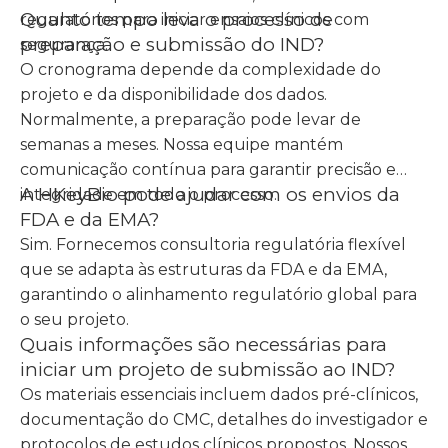
Quanto tempo leva o processo de
regulatórios para iniciar ensaios clínicos com
preparação e submissão do IND?
segurança.
O cronograma depende da complexidade do
projeto e da disponibilidade dos dados.
Normalmente, a preparação pode levar de
semanas a meses. Nossa equipe mantém
comunicação contínua para garantir precisão e
A HKeyBio pode ajudar com os envios da
integridade em todo o processo.
FDA e da EMA?
Sim. Fornecemos consultoria regulatória flexível
que se adapta às estruturas da FDA e da EMA,
garantindo o alinhamento regulatório global para
o seu projeto.
Quais informações são necessárias para
iniciar um projeto de submissão ao IND?
Os materiais essenciais incluem dados pré-clínicos,
documentação do CMC, detalhes do investigador e
protocolos de estudos clínicos propostos. Nossos