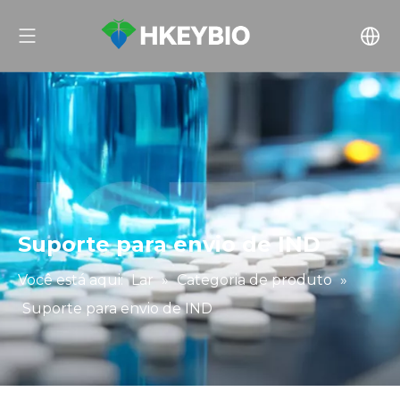
Suporte para envio de IND
Você está aqui:
Lar
»
Categoria de produto
»
Suporte para envio de IND