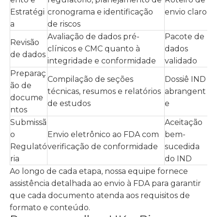
Estratégi
cronograma e identificação
envio claro
a
de riscos
Avaliação de dados pré-
Pacote de
Revisão
clínicos e CMC quanto à
dados
de dados
integridade e conformidade
validado
Preparaç
Compilação de seções
Dossiê IND
ão de
técnicas, resumos e relatórios
abrangent
docume
de estudos
e
ntos
Submissã
Aceitação
o
Envio eletrônico ao FDA com
bem-
Regulató
verificação de conformidade
sucedida
ria
do IND
Ao longo de cada etapa, nossa equipe fornece
assistência detalhada ao envio à FDA para garantir
que cada documento atenda aos requisitos de
formato e conteúdo.