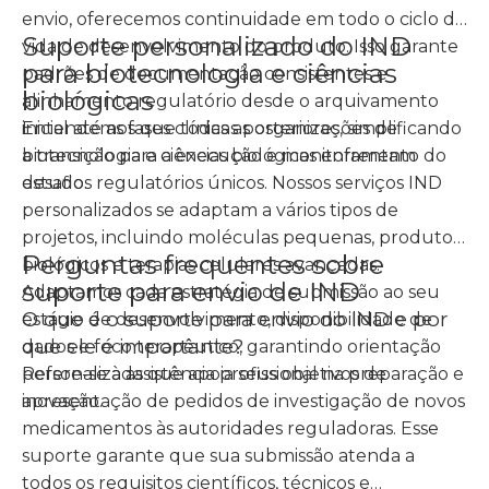
envio, oferecemos continuidade em todo o ciclo de
Suporte personalizado do IND
vida de desenvolvimento do produto. Isso garante
para biotecnologia e ciências
padrões de documentação consistentes e
biológicas
alinhamento regulatório desde o arquivamento
inicial até as fases clínicas posteriores, simplificando
Entendemos que todas as organizações de
a transição para a execução e monitoramento do
biotecnologia e ciências biológicas enfrentam
estudo.
desafios regulatórios únicos. Nossos serviços IND
personalizados se adaptam a vários tipos de
projetos, incluindo moléculas pequenas, produtos
Perguntas frequentes sobre
biológicos e terapias celulares avançadas.
suporte para envio de IND
Adaptamos cada estratégia de submissão ao seu
O que é o suporte para envio do IND e por
estágio de desenvolvimento, disponibilidade de
que ele é importante?
dados e foco terapêutico, garantindo orientação
personalizada que apoia seus objetivos de
Refere-se à assistência profissional na preparação e
inovação.
apresentação de pedidos de investigação de novos
medicamentos às autoridades reguladoras. Esse
suporte garante que sua submissão atenda a
todos os requisitos científicos, técnicos e