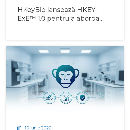
HKeyBio lansează HKEY-
ExE™ 1.0 pentru a aborda
blocajele preclinice în
dezvoltarea medicamentelor
EoE și EgE
10 iunie 2026