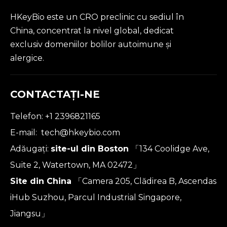
HKeyBio este un CRO preclinic cu sediul în
China, concentrat la nivel global, dedicat
exclusiv domeniilor bolilor autoimune și
alergice.
CONTACTAŢI-NE
Telefon: +1 2396821165
E-mail:
tech@hkeybio.com
Adăugați:
site-ul din Boston
「134 Coolidge Ave,
Suite 2, Watertown, MA 02472」
Site din China
「Camera 205, Clădirea B, Ascendas
iHub Suzhou, Parcul Industrial Singapore,
Jiangsu」