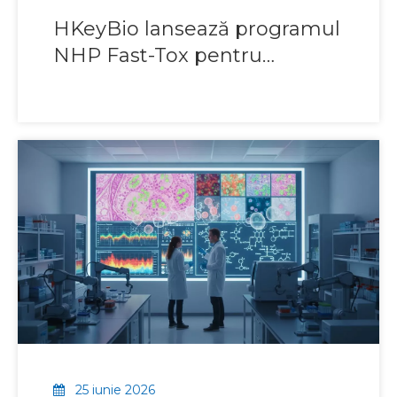
HKeyBio lansează programul
NHP Fast-Tox pentru
accelerarea testării riscurilor
pentru siguranța NHP fără
BPL
25 iunie 2026