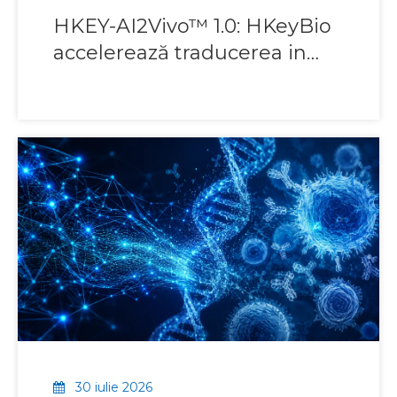
HKEY-AI2Vivo™ 1.0: HKeyBio
accelerează traducerea in
vivo pentru candidații
proiectați de IA
30 iulie 2026