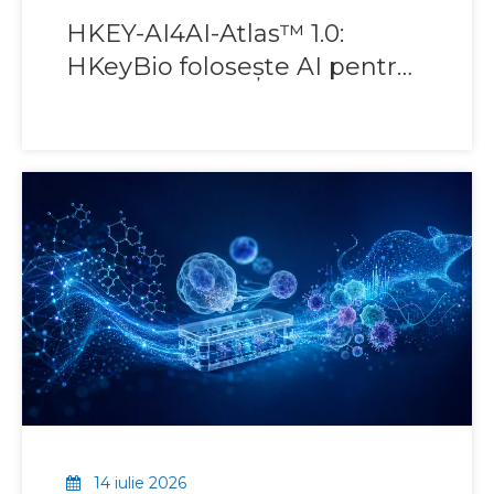
HKEY-AI4AI-Atlas™ 1.0:
HKeyBio folosește AI pentru
a gestiona seturi de date
model autoimune
14 iulie 2026