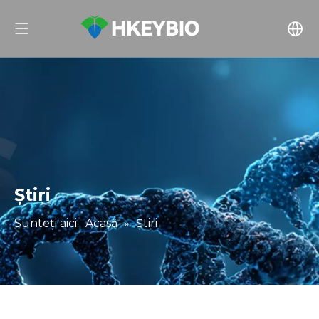
Ştiri
Sunteți aici:
Acasă
»
Știri