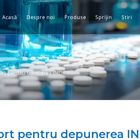
Acasă
Despre noi
Produse
Sprijin
Ştiri
Modele de primate non-uma
Serviciu
Modele de animale rozătoar
Descărcați
Țesut uman și modele Ex Vi
FAQ
Evaluarea integrată a eficaci
Mărturii ale cli
rt pentru trimiterea IND
Medicină translațională și 
Suport pentru depunerea I
ort pentru depunerea I