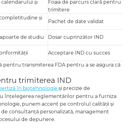
 calendarului și
Foaia de parcurs clară pentru
trimitere
completitudine și
Pachet de date validat
rapoarte de studiu
Dosar cuprinzător IND
onformității
Acceptare IND cu succes
ată pentru transmiterea FDA pentru a se asigura că
entru trimiterea IND
ertiză în biotehnologie
și precizie de
 cu înțelegerea reglementărilor pentru a furniza
ehnologie, punem accent pe controlul calității și
iază de consultanță personalizată, management
rocesului de depunere.