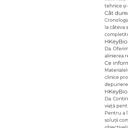
tehnice și
Cât dure
Cronologia
la câteva 
completit
HKeyBio 
Da. Oferim
alinierea
Ce infor
Materialel
clinice pr
depunere
HKeyBio 
Da. Contin
viață pent
Pentru a î
soluții c
obiective