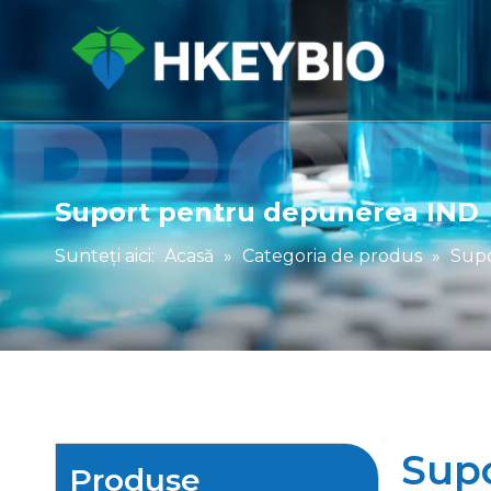
Suport pentru depunerea IND
Sunteți aici:
Acasă
»
Categoria de produs
»
Supo
Sup
Produse