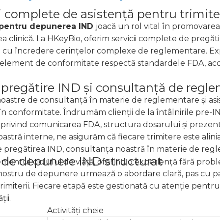
ii complete de asistență pentru trimit
 pentru depunerea IND
joacă un rol vital în promovarea
a clinică. La HKeyBio, oferim servicii complete de pregăti
cu încredere cerințelor complexe de reglementare. Exper
 element de conformitate respectă standardele FDA, accele
 pregătire IND și consultanță de regl
 noastre de consultanță în materie de reglementare și asist
în conformitate. Îndrumăm clienții de la întâlnirile pre-IN
e privind comunicarea FDA, structura dosarului și preze
tră interne, ne asigurăm că fiecare trimitere este alini
 pregătirea IND, consultanța noastră în materie de regl
 de depunere IND structurat
entul ciclului de viață, oferind o experiență fără prob
ostru de depunere urmează o abordare clară, pas cu pas
rimiterii. Fiecare etapă este gestionată cu atenție pentr
ii.
Activități cheie