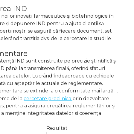
erea IND
 noilor inovații farmaceutice și biotehnologice în
re și depunere IND pentru a ajuta clienții să
ții noștri se asigură că fiecare document, set
rând tranziția dvs. de la cercetare la studiile
ementare
ență IND sunt construite pe precizie științifică și
D până la transmiterea finală, oferind sfaturi
ntarea datelor. Lucrând îndeaproape cu echipele
ată cu așteptările actuale de reglementare.
ementare se extinde la o conformitate mai largă și
leme de la
cercetare preclinica
prin dezvoltare
, pentru a asigura pregătirea reglementărilor și
u a menține integritatea datelor și coerența
Rezultat