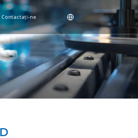
Contactaţi-ne
ne (NHP).
e
vo
tății
enților
biomarkeri
ND
ND