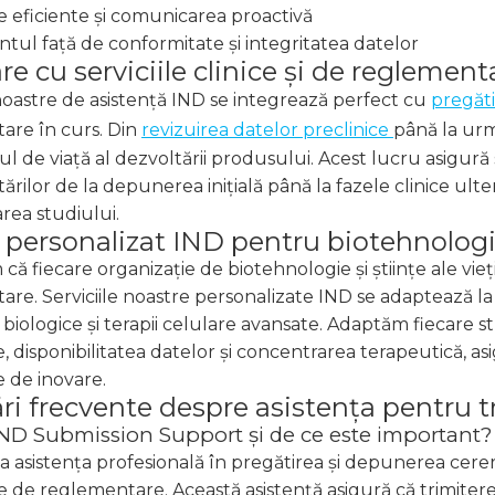
 eficiente și comunicarea proactivă
ul față de conformitate și integritatea datelor
re cu serviciile clinice și de reglement
 noastre de asistență IND se integrează perfect cu
pregăti
are în curs. Din
revizuirea datelor preclinice
până la urm
lul de viață al dezvoltării produsului. Acest lucru asigu
rilor de la depunerea inițială până la fazele clinice ulteri
rea studiului.
personalizat IND pentru biotehnologie ș
că fiecare organizație de biotehnologie și științe ale vie
re. Serviciile noastre personalizate IND se adaptează la d
biologice și terapii celulare avansate. Adaptăm fiecare st
, disponibilitatea datelor și concentrarea terapeutică, as
e de inovare.
ări frecvente despre asistența pentru 
IND Submission Support și de ce este important?
la asistența profesională în pregătirea și depunerea cer
le de reglementare. Această asistență asigură că trimiterea