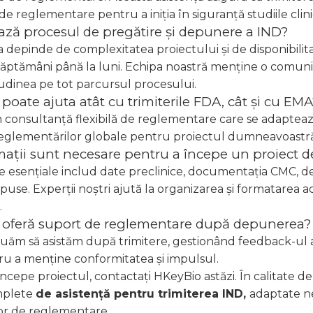
 de reglementare pentru a iniția în siguranță studiile clini
ază procesul de pregătire și depunere a IND?
 depinde de complexitatea proiectului și de disponibilit
săptămâni până la luni. Echipa noastră menține o comuni
udinea pe tot parcursul procesului.
poate ajuta atât cu trimiterile FDA, cât și cu EMA
 consultanță flexibilă de reglementare care se adapteaz
 reglementărilor globale pentru proiectul dumneavoastră
mații sunt necesare pentru a începe un proiect 
e esențiale includ date preclinice, documentația CMC, deta
opuse. Experții noștri ajută la organizarea și formatarea
.
oferă suport de reglementare după depunerea?
uăm să asistăm după trimitere, gestionând feedback-ul agen
ru a menține conformitatea și impulsul.
ncepe proiectul, contactați HKeyBio astăzi. În calitate 
omplete
de asistență pentru trimiterea IND,
adaptate n
lor de reglementare.