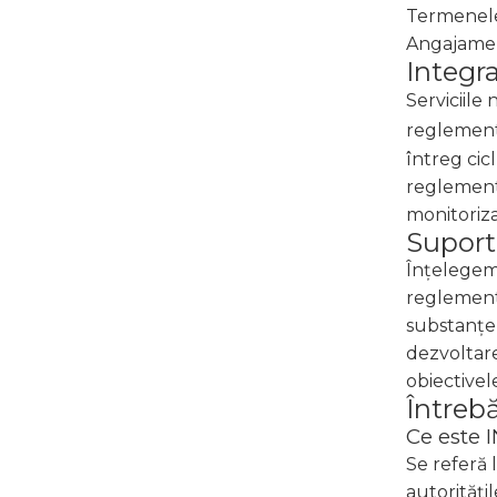
Termenele
Angajament
Integra
Serviciile
reglement
întreg cic
reglementă
monitoriza
Suport 
Înțelegem 
reglementa
substanțe 
dezvoltare
obiectivel
Întreb
Ce este 
Se referă 
autorități