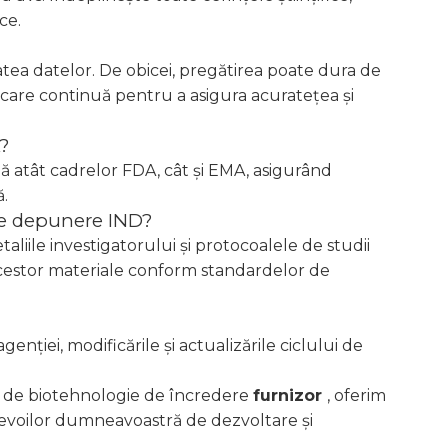
ce.
atea datelor. De obicei, pregătirea poate dura de
care continuă pentru a asigura acuratețea și
?
ă atât cadrelor FDA, cât și EMA, asigurând
.
de depunere IND?
liile investigatorului și protocoalele de studii
 acestor materiale conform standardelor de
ției, modificările și actualizările ciclului de
de de biotehnologie de încredere
furnizor
, oferim
evoilor dumneavoastră de dezvoltare și