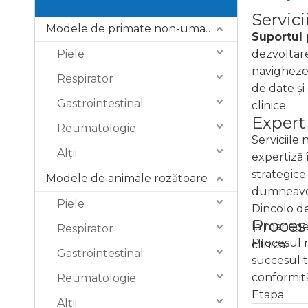
Servic
Modele de primate non-umane (NHP).
Suportul
Piele
dezvoltare
navigheze 
Respirator
de date și
Gastrointestinal
clinice.
Expert
Reumatologie
Serviciile
Alţii
expertiză 
strategic
Modele de animale rozătoare
dumneavoas
Piele
Dincolo de
Proces
la managem
Respirator
Procesul n
clinica.
Gastrointestinal
succesul t
conformităț
Reumatologie
Etapa
Alţii