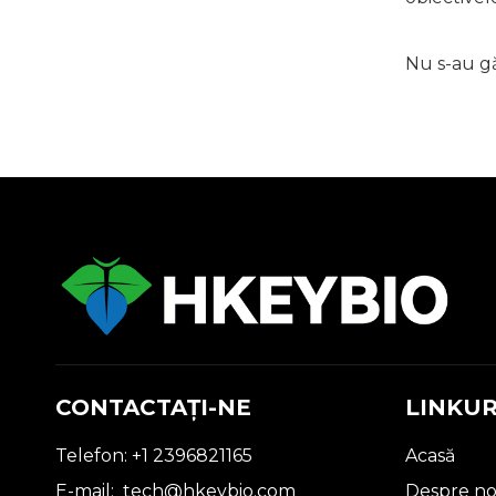
Nu s-au g
CONTACTAŢI-NE
LINKUR
Telefon: +1 2396821165
Acasă
E-mail:
tech@hkeybio.com
Despre no