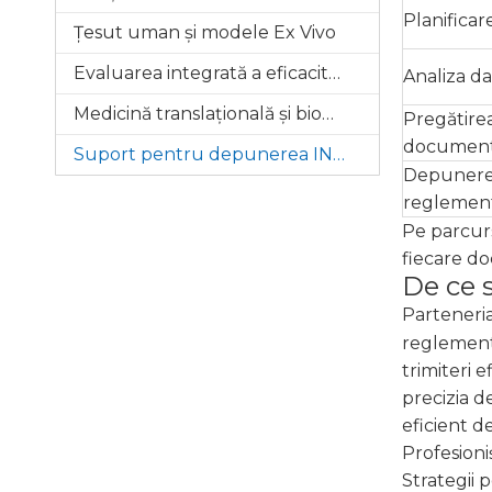
Planificare
Țesut uman și modele Ex Vivo
Evaluarea integrată a eficacității
Analiza da
Medicină translațională și biomarkeri
Pregătire
document
Suport pentru depunerea IND
Depunere
reglement
Pe parcurs
fiecare do
De ce 
Parteneria
reglementa
trimiteri 
precizia d
eficient d
Profesioni
Strategii 