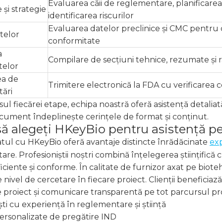
Evaluarea căii de reglementare, planificarea
 și strategie
identificarea riscurilor
Evaluarea datelor preclinice și CMC pentru 
telor
conformitate
a
Compilare de secțiuni tehnice, rezumate și 
elor
a de
Trimitere electronică la FDA cu verificarea c
ări
ul fiecărei etape, echipa noastră oferă asistență detali
cument îndeplinește cerințele de format și conținut.
să alegeți HKeyBio pentru asistență p
tul cu HKeyBio oferă avantaje distincte înrădăcinate
exp
re. Profesioniștii noștri combină înțelegerea științifică
eficiente și conforme. În calitate de furnizor axat pe biot
e nivel de cercetare în fiecare proiect. Clienții benefic
e proiect și comunicare transparentă pe tot parcursul p
şti cu experienţă în reglementare şi ştiinţă
personalizate de pregătire IND