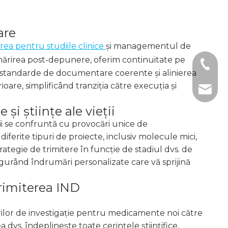
are
rea pentru studiile clinice
și managementul de
ărirea post-depunere, oferim continuitate pe
+1 2396
ră standarde de documentare coerente și alinierea
oare, simplificând tranziția către execuția și
+86- 1
tech@h
i științe ale vieții
ții se confruntă cu provocări unice de
iferite tipuri de proiecte, inclusiv molecule mici,
rategie de trimitere în funcție de stadiul dvs. de
igurând îndrumări personalizate care vă sprijină
trimiterea IND
erilor de investigație pentru medicamente noi către
 dvs. îndeplinește toate cerințele științifice,