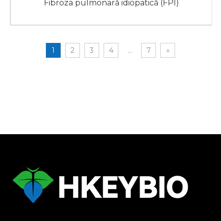
Fibroza pulmonară idiopatică (FPI)
1
2
3
4
...
7
»