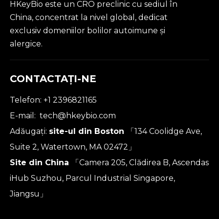
HKeyBio este un CRO preclinic cu sediul în
China, concentrat la nivel global, dedicat
exclusiv domeniilor bolilor autoimune și
alergice.
CONTACTAŢI-NE
Telefon: +1 2396821165
E-mail:
tech@hkeybio.com
Adăugați:
site-ul din Boston
「134 Coolidge Ave,
Suite 2, Watertown, MA 02472」
Site din China
「Camera 205, Clădirea B, Ascendas
iHub Suzhou, Parcul Industrial Singapore,
Jiangsu」