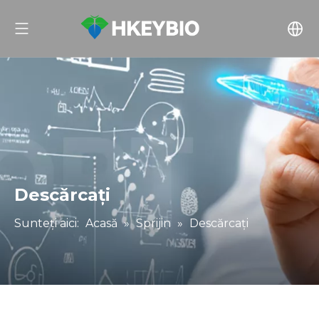
Descărcați
Sunteți aici:
Acasă
»
Sprijin
»
Descărcați