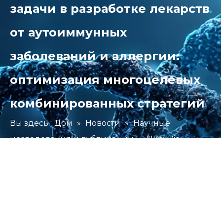
задачи в разработке лекарств
от аутоиммунных
заболеваний и аллергии:
оптимизация многоцелевых
комбинированных стратегий
Вы здесь:
Дом
»
Новости
»
Научные
исследования и публикации
»
HKeyBio
запускает HKEY-AIDMD 3.0 — платформу нового
поколения для решения самой сложной
задачи в разработке лекарств от аутоиммунных
заболеваний и аллергии: оптимизация
многоцелевых комбинированных стратегий