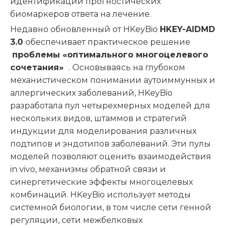
идентификации прогностических
биомаркеров ответа на лечение.
Недавно обновленный от HKeyBio
HKEY-AIDMD
3.0
обеспечивает практическое решение
проблемы «оптимального многоцелевого
сочетания»
. Основываясь на глубоком
механистическом понимании аутоиммунных и
аллергических заболеваний, HKeyBio
разработала пул четырехмерных моделей для
нескольких видов, штаммов и стратегий
индукции для моделирования различных
подтипов и эндотипов заболеваний. Эти пулы
моделей позволяют оценить взаимодействия
in vivo, механизмы обратной связи и
синергетические эффекты многоцелевых
комбинаций. HKeyBio использует методы
системной биологии, в том числе сети генной
регуляции, сети межбелковых