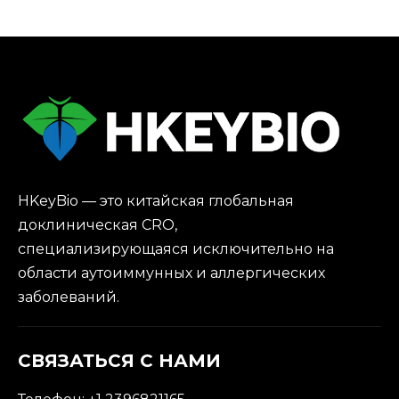
модели NHP на
лекарств
фоне глобальной
нехватки обезьян
HKeyBio — это китайская глобальная
доклиническая CRO,
специализирующаяся исключительно на
области аутоиммунных и аллергических
заболеваний.
СВЯЗАТЬСЯ С НАМИ