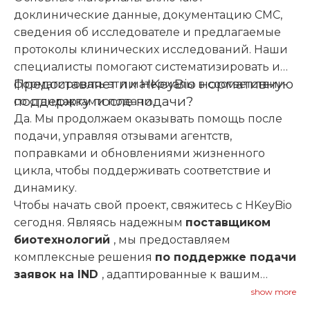
доклинические данные, документацию CMC,
сведения об исследователе и предлагаемые
протоколы клинических исследований. Наши
специалисты помогают систематизировать и
Предоставляет ли HKeyBio нормативную
форматировать эти материалы в соответствии
поддержку после подачи?
со стандартами подачи.
Да. Мы продолжаем оказывать помощь после
подачи, управляя отзывами агентств,
поправками и обновлениями жизненного
цикла, чтобы поддерживать соответствие и
динамику.
Чтобы начать свой проект, свяжитесь с HKeyBio
сегодня. Являясь надежным
поставщиком
биотехнологий
, мы предоставляем
комплексные решения
по поддержке подачи
заявок на IND
, адаптированные к вашим
потребностям в разработке и целям
show more
регулирования.