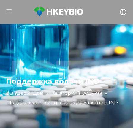
Поддержка подачи IND
Вы здесь:
Дом
»
Категория продукта
»
Поддержка подачи заявок на участие в IND