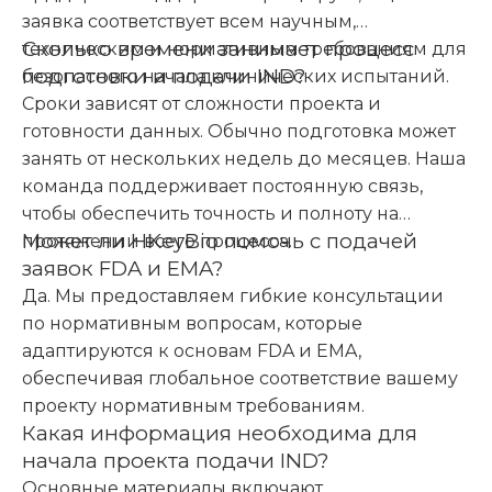
заявка соответствует всем научным,
Сколько времени занимает процесс
техническим и нормативным требованиям для
подготовки и подачи IND?
безопасного начала клинических испытаний.
Сроки зависят от сложности проекта и
готовности данных. Обычно подготовка может
занять от нескольких недель до месяцев. Наша
команда поддерживает постоянную связь,
чтобы обеспечить точность и полноту на
Может ли HKeyBio помочь с подачей
протяжении всего процесса.
заявок FDA и EMA?
Да. Мы предоставляем гибкие консультации
по нормативным вопросам, которые
адаптируются к основам FDA и EMA,
обеспечивая глобальное соответствие вашему
проекту нормативным требованиям.
Какая информация необходима для
начала проекта подачи IND?
Основные материалы включают