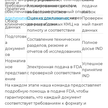
ание и
требований и жизненным циклом,
планирование сроков и
подачи
стратегия
обеспечивая беспрепятственный опыт от
выявление рисков
заявок
доклинические исследования
через
Оценка доклинических
Проверен
Обзор
клинические разработки.
данных и данных КМЦ на
ный пакет
данных
полноту и соответствие
данных
Подготовк
Составление технических
а
Полное
разделов, резюме и
документ
досье IND
отчетов об исследованиях.
ов
Норматив
Успешное
ное
Электронная подача в FDA
принятие
представл
с проверкой соответствия
IND
ение
На каждом этапе наша команда предоставляет
подробную помощь в подаче FDA, чтобы
гарантировать, что каждый документ
соответствует требованиям к формату и