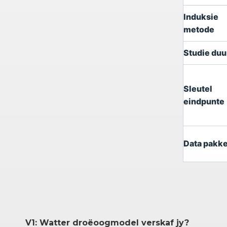
Induksie
metode
Studie duu
Sleutel
eindpunte
Data pakke
V1: Watter droëoogmodel verskaf jy?