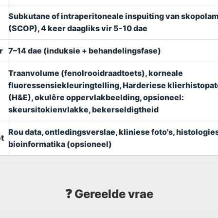
Subkutane of intraperitoneale inspuiting van skopola
(SCOP), 4 keer daagliks vir 5-10 dae
r
7–14 dae (induksie + behandelingsfase)
Traanvolume (fenolrooidraadtoets), korneale
fluoressensiekleuringtelling, Harderiese klierhistopa
(H&E), okulêre oppervlakbeelding, opsioneel:
skeursitokienvlakke, bekerseldigtheid
Rou data, ontledingsverslae, kliniese foto's, histologie
t
bioinformatika (opsioneel)
❓ Gereelde vrae