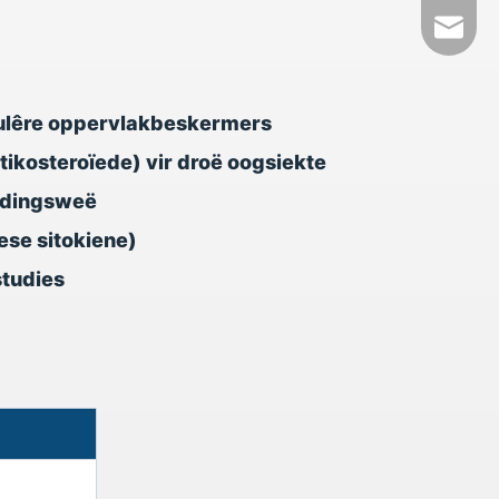
+86- 1
tech@h
kulêre oppervlakbeskermers
rtikosteroïede) vir droë oogsiekte
eidingsweë
ese sitokiene)
studies