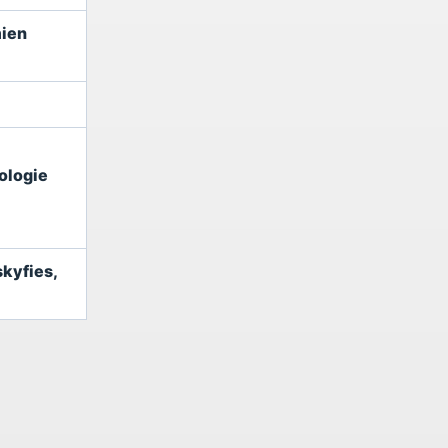
mien
tologie
skyfies,