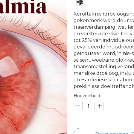
Xeroftalmie (droë oogsi
gekenmerk word deur ve
traanverdamping, wat lei 
en versteurde visie. Di
tot 25% van individue oue
gevalideerde muisdroëo
geïnduseer word, 'n nie-s
se senuweebane blokkee
traansamestelling veran
menslike droë oog, insl
en Harderiese klier abnor
prekliniese doeltreffen
Hoeveelheid: