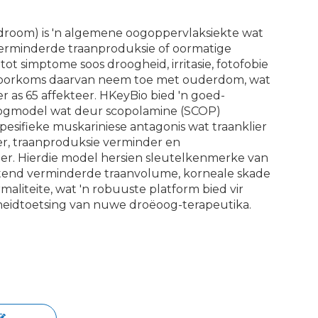
ndroom) is 'n algemene oogoppervlaksiekte wat
rminderde traanproduksie of oormatige
tot simptome soos droogheid, irritasie, fotofobie
e voorkoms daarvan neem toe met ouderdom, wat
r as 65 affekteer. HKeyBio bied 'n goed-
ogmodel wat deur scopolamine (SCOP)
pesifieke muskariniese antagonis wat traanklier
r, traanproduksie verminder en
der. Hierdie model hersien sleutelkenmerke van
uitend verminderde traanvolume, korneale skade
maliteite, wat 'n robuuste platform bied vir
dheidtoetsing van nuwe droëoog-terapeutika.