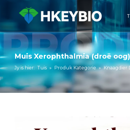
T
Muis Xerophthalmia (droë oog
Jy is hier:
Tuis
»
Produk Kategorie
»
Knaagdier 