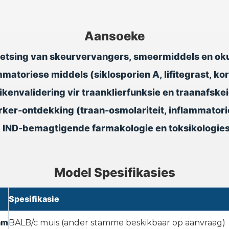
Aansoeke
oetsing van skeurvervangers, smeermiddels en o
matoriese middels (siklosporien A, lifitegrast, ko
ikenvalidering vir traanklierfunksie en traanafsk
ker-ontdekking (traan-osmolariteit, inflammatori
•
IND-bemagtigende farmakologie en toksikologie
Model Spesifikasies
Spesifikasie
am
BALB/c muis (ander stamme beskikbaar op aanvraag)