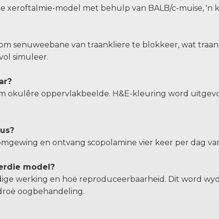
e xeroftalmie-model met behulp van BALB/c-muise, 'n kl
 om senuweebane van traankliere te blokkeer, wat traan
ol simuleer.
ar?
m okulêre oppervlakbeelde. H&E-kleuring word uitgevo
lus?
omgewing en ontvang scopolamine vier keer per dag vana
ierdie model?
dige werking en hoë reproduceerbaarheid. Dit word wyd 
r droë oogbehandeling.