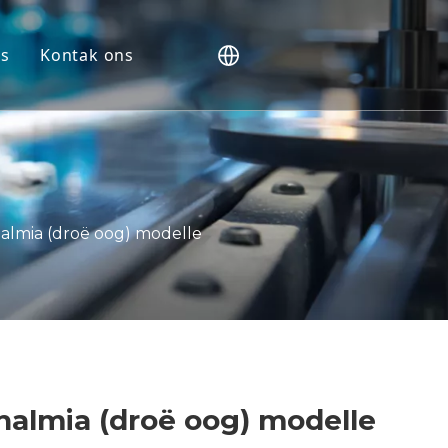
s
Kontak ons
e
e
aluering
almia (droë oog) modelle
kers
halmia (droë oog) modelle