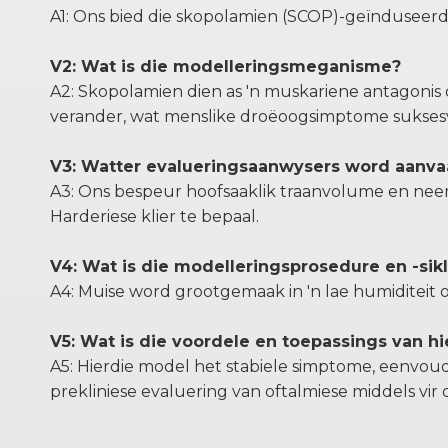
A1: Ons bied die skopolamien (SCOP)-geïnduseerd
V2: Wat is die modelleringsmeganisme?
A2: Skopolamien dien as 'n muskariene antagonis
verander, wat menslike droëoogsimptome suksesv
V3: Watter evalueringsaanwysers word aanva
A3: Ons bespeur hoofsaaklik traanvolume en nee
Harderiese klier te bepaal.
V4: Wat is die modelleringsprosedure en -sik
A4: Muise word grootgemaak in 'n lae humiditeit 
V5: Wat is die voordele en toepassings van h
A5: Hierdie model het stabiele simptome, eenvou
prekliniese evaluering van oftalmiese middels vi