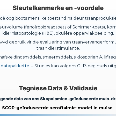
Sleutelkenmerke en -voordele
ë oog boots menslike toestand na deur traanproduksie
eurvolume (fenolrooidraadtoets of Schirmer-toets), korn
klierhistopatologie (H&E), okulêre oppervlakbeelding.
wyd gebruik vir die evaluering van traanvervangerformul
traanklierstimulante.
anafskeidingsmiddels, smeermiddels, siklosporien A, lifite
 datapakkette
– Studies kan volgens GLP-beginsels uit
Tegniese Data & Validasie
gende data van ons Skopolamien-geïnduseerde muis-d
SCOP-geïnduseerde xeroftalmie-model in muise