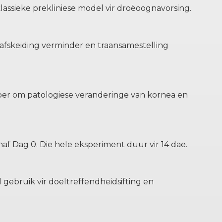
assieke prekliniese model vir droëoognavorsing.
afskeiding verminder en traansamestelling
er om patologiese veranderinge van kornea en
f Dag 0. Die hele eksperiment duur vir 14 dae.
gebruik vir doeltreffendheidsifting en