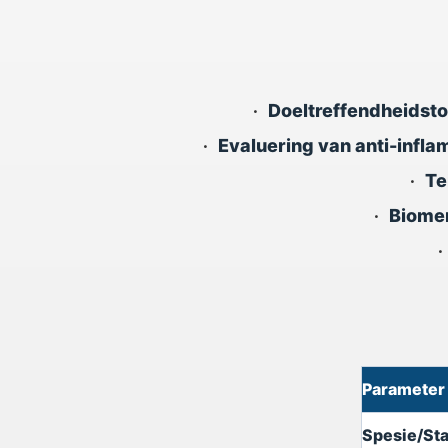
•
Doeltreffendheidst
•
Evaluering van anti-inflam
•
Te
•
Biomer
Parameter
Spesie/St