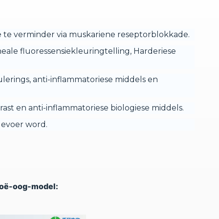
 te verminder via muskariene reseptorblokkade.
eale fluoressensiekleuringtelling, Harderiese
erings, anti-inflammatoriese middels en
grast en anti-inflammatoriese biologiese middels.
gevoer word.
roë-oog-model: