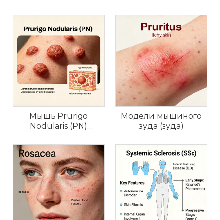
воспалительной
миопатии (IIM) у
мышей
Мышь Prurigo
Модели мышиного
Nodularis (PN)
зуда (зуда)
Модели