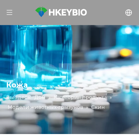
Кожа
Вы здесь:
Дом
»
Категория продукта
»
Модели животных-грызунов
»
Скин