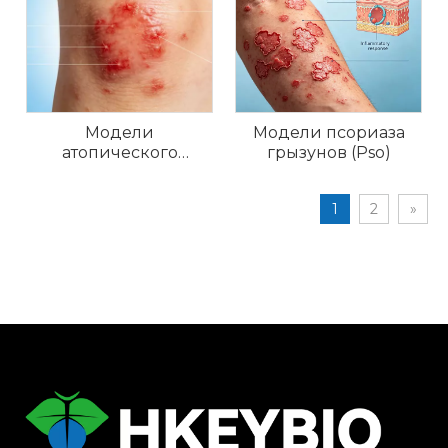
Модели
Модели псориаза
атопического
грызунов (Pso)
дерматита (АД) у
грызунов
1
2
»