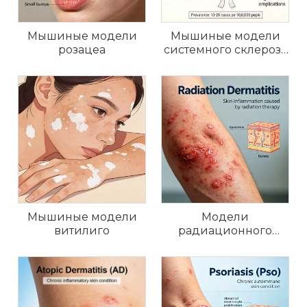
Мышиные модели
Мышиные модели
розацеа
системного склероза
(SSc)
Мышиные модели
Модели
витилиго
радиационного
дерматита (РД) у
крыс