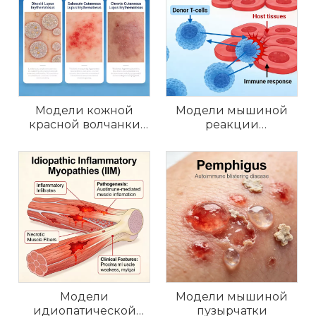
крапивницу, витилиго и другие аутоиммунные
кожные заболевания.
Модели кожной
Модели мышиной
красной волчанки
реакции
(CLE) у мышей
«трансплантат против
хозяина» (РТПХ)
Модели
Модели мышиной
идиопатической
пузырчатки