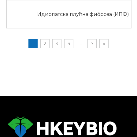
Идиопатска плућна фиброза (ИПФ)
1
2
3
4
...
7
»