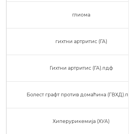
глиома
гихтни артритис (ГА)
Гихтни артритис (ГА).пдф
Болест графт против домаћина (ГВХД).пд
Хиперурикемија (ХУА)