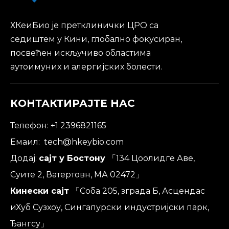
ХКеиБио је претклинички ЦРО са
седиштем у Кини, глобално фокусиран,
посвећен искључиво областима
аутоимуних и алергијских болести.
КОНТАКТИРАЈТЕ НАС
Телефон: +1 2396821165
Емаил:
tech@hkeybio.com
Додај:
сајт у Бостону
「134 Цоолидге Аве,
Суите 2, Ватертовн, МА 02472」
Кинески сајт
「Соба 205, зграда Б, Асцендас
иХуб Сузхоу, Сингапурски индустријски парк,
Ђангсу」