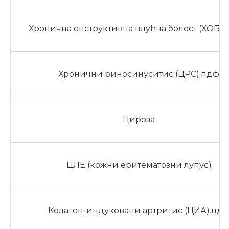
Хронична опструктивна плућна болест (ХОБП
Хронични риносинуситис (ЦРС).пдф
Цироза
ЦЛЕ (кожни еритематозни лупус)
Колаген-индуковани артритис (ЦИА).пд