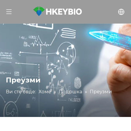
Преузми
Ви сте овде:
Хоме
»
Подршка
»
Преузми