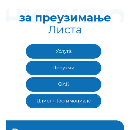
за преузимање
Листа
Услуга
Преузми
ФАК
Цлиент Тестимониалс