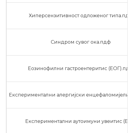
Хиперсензитивност одложеног типа.пдф
Синдром сувог ока.пдф
Еозинофилни гастроентеритис (ЕОГ).пд
Експериментални алергијски енцефаломијелити
Експериментални аутоимуни увеитис (ЕА