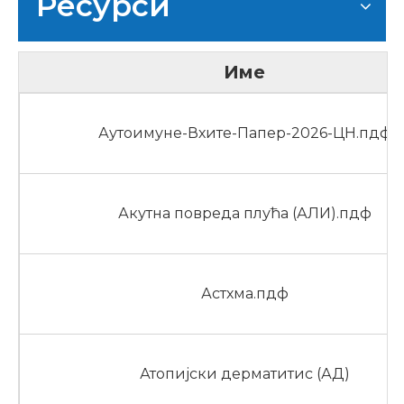
Ресурси
Име
Аутоимуне-Вхите-Папер-2026-ЦН.пдф
Акутна повреда плућа (АЛИ).пдф
Астхма.пдф
Атопијски дерматитис (АД)