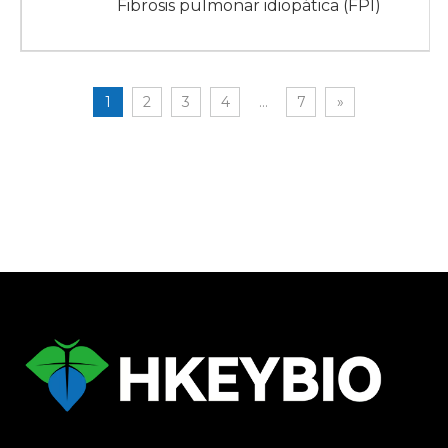
Fibrosis pulmonar idiopática (FPI)
1
2
3
4
...
7
»