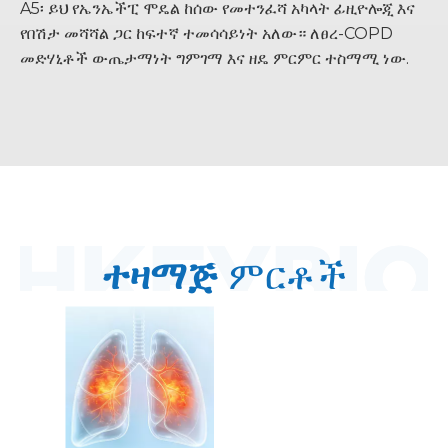
A5፡ ይህ የኤንኤችፒ ሞዴል ከሰው የመተንፈሻ አካላት ፊዚዮሎጂ እና
የበሽታ መሻሻል ጋር ከፍተኛ ተመሳሳይነት አለው። ለፀረ-COPD
መድሃኒቶች ውጤታማነት ግምገማ እና ዘዴ ምርምር ተስማሚ ነው.
ተዛማጅ
ምርቶች