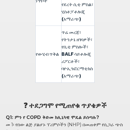
ነጥቦች
የደረት ሲቲ ምስል፣
ሂስቶፓቶሎጂ
(አማራጭ)
ጥሬ መረጃ፣
የትንታኔ ዘገባዎች፣
የሲቲ ምስሎች፣
የውሂብ ጥቅል
BALF ሳይቶሎጂ
ሪፖርቶች፣
ባዮኢንፎርማቲክስ
(አማራጭ)
❓ ተደጋግሞ የሚጠየቁ ጥያቄዎች
Q1: ምን የ COPD ቅድመ ክሊኒካዊ ሞዴል ይሰጣሉ?
መ 1፡ የሰው ልጅ ያልሆኑ ፕሪምሶችን (NHP) በመጠቀም የሲጋራ ጭስ