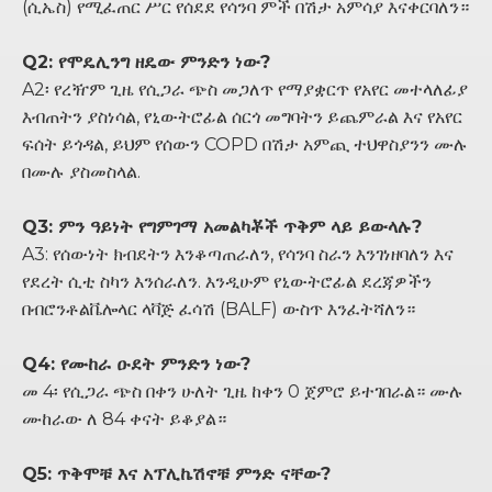
(ሲኤስ) የሚፈጠር ሥር የሰደደ የሳንባ ምች በሽታ አምሳያ እናቀርባለን።
Q2: የሞዴሊንግ ዘዴው ምንድን ነው?
A2፡ የረዥም ጊዜ የሲጋራ ጭስ መጋለጥ የማያቋርጥ የአየር መተላለፊያ
እብጠትን ያስነሳል, የኒውትሮፊል ሰርጎ መግባትን ይጨምራል እና የአየር
ፍሰት ይጎዳል, ይህም የሰውን COPD በሽታ አምጪ ተህዋስያንን ሙሉ
በሙሉ ያስመስላል.
Q3: ምን ዓይነት የግምገማ አመልካቾች ጥቅም ላይ ይውላሉ?
A3: የሰውነት ክብደትን እንቆጣጠራለን, የሳንባ ስራን እንገነዘባለን እና
የደረት ሲቲ ስካን እንሰራለን. እንዲሁም የኒውትሮፊል ደረጃዎችን
በብሮንቶልቬሎላር ላቫጅ ፈሳሽ (BALF) ውስጥ እንፈትሻለን።
Q4: የሙከራ ዑደት ምንድን ነው?
መ 4፡ የሲጋራ ጭስ በቀን ሁለት ጊዜ ከቀን 0 ጀምሮ ይተገበራል። ሙሉ
ሙከራው ለ 84 ቀናት ይቆያል።
Q5: ጥቅሞቹ እና አፕሊኬሽኖቹ ምንድ ናቸው?