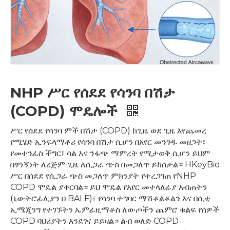
NHP ሥር የሰደደ የሳንባ በሽታ
(COPD) ሞዴሎች
ሥር የሰደደ የሳንባ ምች በሽታ (COPD) ከጊዜ ወደ ጊዜ እየጨመረ
የሚሄድ ኢንፍላማቶሪ የሳንባ በሽታ ሲሆን በአየር መንገዱ መዘጋት፣
የመተንፈስ ችግር፣ ሳል እና ንፋጭ ማምረት የሚታወቅ ሲሆን ይህም
በዋነኝነት ለረጅም ጊዜ ለሲጋራ ጭስ በመጋለጥ ይከሰታል። HKeyBio
ሥር በሰደደ የሲጋራ ጭስ መጋለጥ ምክንያት የተረጋገጠ የNHP
COPD ሞዴል ያቀርባል። ይህ ሞዴል የአየር መተላለፊያ እብጠትን
(ኒውትሮፊሊያን በ BALF)፣ የሳንባ ተግባር ማሽቆልቆልን እና በሲቲ
ኢሜጂንግ የተገኙትን ኤምፊዚማቶስ ለውጦችን ጨምሮ ቁልፍ የሰዎች
COPD ባህሪያትን እንደገና ይይዛል። ልብ ወለድ COPD