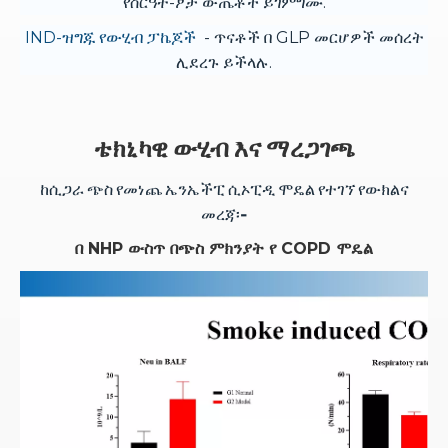
የስርዓተ-ፆታ ውጤቶች ይገምግሙ.
IND-ዝግጁ የውሂብ ፓኬጆች
- ጥናቶች በ GLP መርሆዎች መሰረት
ሊደረጉ ይችላሉ.
ቴክኒካዊ ውሂብ እና ማረጋገጫ
ከሲጋራ ጭስ የመነጨ ኤንኤችፒ ሲኦፒዲ ሞዴል የተገኘ የውክልና
መረጃ፡-
በ NHP ውስጥ በጭስ ምክንያት የ COPD ሞዴል