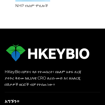
NHP የአስም ሞዴሎች
HKeyBio በቻይና ላይ የተመሰረተ፣ በአለም አቀፍ ደረጃ
ያተኮረ ቅድመ ክሊኒካዊ CRO ለራስ-ሙድ እና ለአለርጂ
በሽታዎች ዘርፎች ብቻ የተሰጠ ነው።
አግኙን።