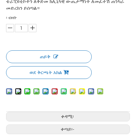
ቴራፒዩቲኮችን ለቅድመ ክሊኒካዊ ውጤታማነት ለመፈተሽ ጠንካራ
መድረክን ይሰጣል።
፡ ብዛት
ጠይቅ
ወደ ቅርጫት አክል
ቀዳሚ፡
ቀጣይ፡-