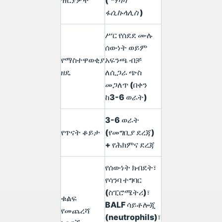
ዝርያዎች
(
ማካካ
ፋሲኩላሊስ
)
ሥር የሰደደ ሙሉ
ሰውነት ወይም
የማስተዋወቂያ
አፍንጫ ብቻ
ዘዴ
ለሲጋራ ጭስ
መጋለጥ (በቀን
ከ3-6 ወራት)
3-6 ወራት
የጥናት ቆይታ
(የመግቢያ ደረጃ)
+ የሕክምና ደረጃ
የሰውነት ክብደት፣
የሳንባ ተግባር
(ስፒሮሜትሪ)፣
ቁልፍ
BALF ሳይቶሎጂ
የመጨረሻ
(neutrophils)፣