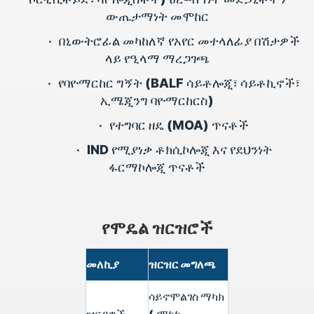
ውጤታማነት መሞከር
•
በኒውትሮፊል መካከለኛ የአየር መተላለፊያ በሽታዎች
ላይ የዒላማ ማረጋገጫ
•
የባዮማርከር ግኝት (BALF ሳይቶሎጂ፣ ሳይቶኪኖች፣
ኢሜጂንግ ባዮማርከርስ)
•
የተግባር ዘዴ (MOA) ጥናቶች
•
IND የሚያነቃ ቶክሲኮሎጂ እና የደህንነት
ፋርማኮሎጂ ጥናቶች
የሞዴል ዝርዝሮች
መለኪያ
ዝርዝር መግለጫ
ሳይኖሞልገስ ማካክ