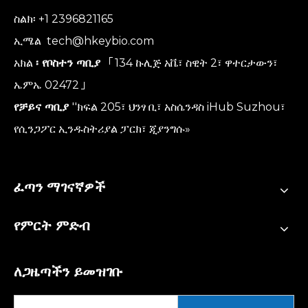
ስልክ፡ +1 2396821165
ኢሜል
tech@hkeybio.com
አክል
፡ የቦስተን ጣቢያ
「134 ኩሊጅ አቬ፣ ስዊት 2፣ ዋተርታውን፣
ኤምኤ 02472」
የቻይና ጣቢያ
''ክፍል 205፣ ህንፃ ቢ፣ አስሴንዳስ iHub Suzhou፣
የሲንጋፖር ኢንዱስትሪያል ፓርክ፣ ጂያንግሱ»
ፈጣን ማገናኛዎች
የምርት ምድብ
ለጋዜጣችን ይመዝገቡ