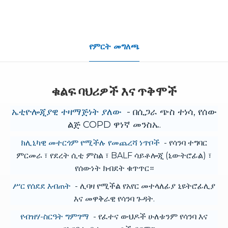
የምርት መግለጫ
ቁልፍ ባህሪዎች እና ጥቅሞች
ኤቲዮሎጂያዊ ተዛማጅነት ያለው
- በሲጋራ ጭስ ተነሳ, የሰው
ልጅ COPD ዋነኛ መንስኤ.
ክሊኒካዊ መተርጎም የሚችሉ የመጨረሻ ነጥቦች
- የሳንባ ተግባር
ምርመራ ፣ የደረት ሲቲ ምስል ፣ BALF ሳይቶሎጂ (ኒውትሮፊል) ፣
የሰውነት ክብደት ቁጥጥር።
ሥር የሰደደ እብጠት
- ሊባዛ የሚችል የአየር መተላለፊያ ኒዩትሮፊሊያ
እና መዋቅራዊ የሳንባ ጉዳት.
የብዝሃ-ስርዓት ግምገማ
- የፈተና ውህዶች ሁለቱንም የሳንባ እና