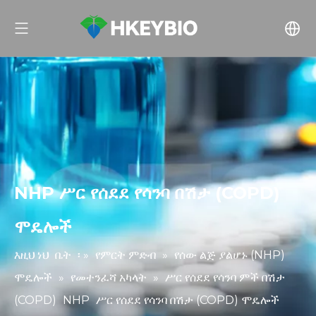
NHP ሥር የሰደደ የሳንባ በሽታ (COPD)
ሞዴሎች
እዚህ ነህ
ቤት
፡ »
የምርት ምድብ
»
የሰው ልጅ ያልሆኑ (NHP)
ሞዴሎች
»
የመተንፈሻ አካላት
»
ሥር የሰደደ የሳንባ ምች በሽታ
(COPD)
NHP
ሥር የሰደደ የሳንባ በሽታ (COPD) ሞዴሎች