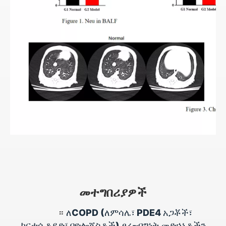
መተግበሪያዎች
።
ለCOPD (ለምሳሌ፣ PDE4 አጋቾች፣
ኮርቲሲቶይድ፣ ባዮሎጂስቶች) ፀረ-ብግነት መድኃኒቶችን