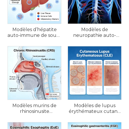
Modèles d’hépatite
Modèles de
auto-immune de souris
neuropathie auto-
(AIH)
immune chez la souris
Modèles murins de
Modèles de lupus
rhinosinusite
érythémateux cutané
chronique (CRS) et de
(CLE) chez la souris
rhinite allergique