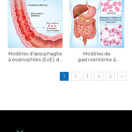
Modèles d’œsophagite
Modèles de
à éosinophiles (EoE) de
gastroentérite à
souris
éosinophiles (EGE)
chez la souris
1
2
3
4
5
»