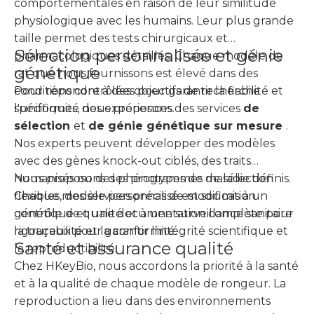
comportementales en raison de leur similitude
physiologique avec les humains. Leur plus grande
taille permet des tests chirurgicaux et
Sélection personnalisée et génie
pharmacologiques détaillés. Chaque modèle de
génétique
rat que nous fournissons est élevé dans des
conditions contrôlées pour garantir la fiabilité et
Pour répondre à des objectifs de recherche
l'uniformité des expériences.
spécifiques, nous proposons des services
de
sélection
et
de génie génétique sur mesure
.
Nos experts peuvent développer des modèles
avec des gènes knock-out ciblés, des traits
humanisés ou des phénotypes de maladie définis.
Nous proposons des programmes de sélection
Chaque modèle personnalisé est soumis à un
flexibles, des services précis de modification
contrôle de qualité et à une surveillance sanitaire
génétique et une documentation complète pour
rigoureux pour garantir l’intégrité scientifique et
la traçabilité et la conformité.
Santé et assurance qualité
la reproductibilité.
Chez HKeyBio, nous accordons la priorité à la santé
et à la qualité de chaque modèle de rongeur. La
reproduction a lieu dans des environnements