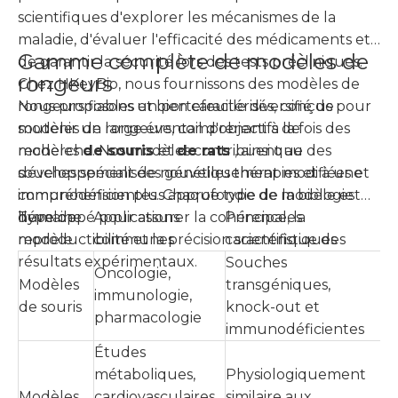
scientifiques d'explorer les mécanismes de la
maladie, d'évaluer l'efficacité des médicaments et
Gamme complète de modèles de
de garantir la sécurité lors des tests précliniques.
rongeurs
Chez HKeyBio, nous fournissons des modèles de
rongeurs fiables et bien caractérisés, conçus pour
Nous proposons un portefeuille diversifié de
soutenir un large éventail d'objectifs de
modèles de rongeurs, comprenant à la fois des
recherche. Nos modèles contribuent au
modèles
de souris
et
de rats
, ainsi que des
développement de nouvelles thérapies et à une
souches spécialisées génétiquement modifiées et
compréhension plus approfondie de la biologie
immunodéficientes. Chaque type de modèle est
humaine.
développé pour assurer la cohérence, la
Type de
Applications
Principales
reproductibilité et la précision scientifique des
modèle
communes
caractéristiques
résultats expérimentaux.
Souches
Oncologie,
Modèles
transgéniques,
immunologie,
de souris
knock-out et
pharmacologie
immunodéficientes
Études
métaboliques,
Physiologiquement
Modèles
cardiovasculaires
similaire aux