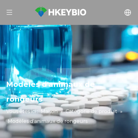
Modèles d'animaux de
rongeurs
Vous êtes ici :
Maison
»
Catégorie de produit
»
Modèles d'animaux de rongeurs