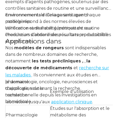
exempts d'agents pathogènes, soutenus par des
contrôles sanitaires de routine et une surveillance
environnementale. Cela garantit que chaque
Environnements d'élevage sans agents
modèle répond à des normes élevées de
pathogènes
cohérence et de fiabilité, permettant aux
Vérification sanitaire et génétique de routine
chercheurs d’obtenir des résultats reproductibles
Production standardisée pour la reproductibilité
Applications dans
et conformes.
Nos
modèles de rongeurs
sont indispensables
dans de nombreux domaines de recherche,
notamment
les tests précliniques ,
,
la
découverte de médicaments
et
recherche sur
les maladies
. Ils conviennent aux études en
pharmacologie, oncologie, neurosciences et
le domaine
toxicologie, soutenant la recherche
d'application de la
Exemple d'utilisation
translationnelle depuis les investigations en
recherche
biomédicale
laboratoire jusqu'aux
application clinique
.
Études sur l'absorption et le
Pharmacologie
métabolisme des