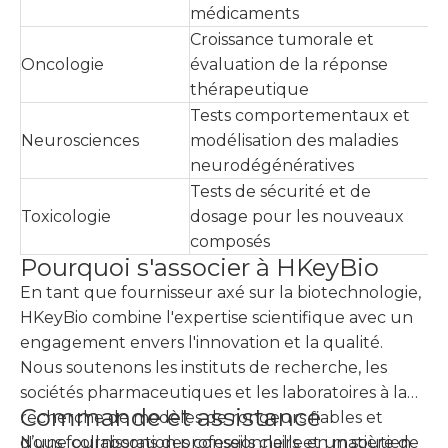
médicaments
Croissance tumorale et
Oncologie
évaluation de la réponse
thérapeutique
Tests comportementaux et
Neurosciences
modélisation des maladies
neurodégénératives
Tests de sécurité et de
Toxicologie
dosage pour les nouveaux
composés
Pourquoi s'associer à HKeyBio
En tant que fournisseur axé sur la biotechnologie,
HKeyBio combine l'expertise scientifique avec un
engagement envers l'innovation et la qualité.
Nous soutenons les instituts de recherche, les
sociétés pharmaceutiques et les laboratoires à la
Commande et assistance
recherche de modèles de rongeurs fiables et
d’une collaboration professionnelle en matière de
Nous fournissons des conseils clairs et un soutien