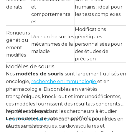
de rats
et
humains ; idéal pour
comportemental
les tests complexes
es
Modifications
Rongeurs
Recherche sur les
génétiques
génétiqu
mécanismes de la
personnalisées pour
ement
maladie
des études de
modifiés
précision
Modèles de souris
Nos
modèles de souris
sont largement utilisés en
oncologie,
recherche en immunologie
et en
pharmacologie. Disponibles en variétés
transgéniques, knock-out et immunodéficientes,
ces modèles fournissent des résultats cohérents et
Modèles de rats
reproductibles, aidant les chercheurs à étudier
Les modèles de rats
sont préférés pour les
voies moléculaires
et réponses thérapeutiques en
études métaboliques, cardiovasculaires et
toute confiance.