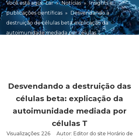
Você está aqui:
Lar
»
Notícias
»
Insights e
publicações científicas
»
Desvendando a
destruição de células beta: explicação da
autoimunidade mediada por células T
Desvendando a destruição das
células beta: explicação da
autoimunidade mediada por
células T
Visualizações:
226
Autor: Editor do site Horário de