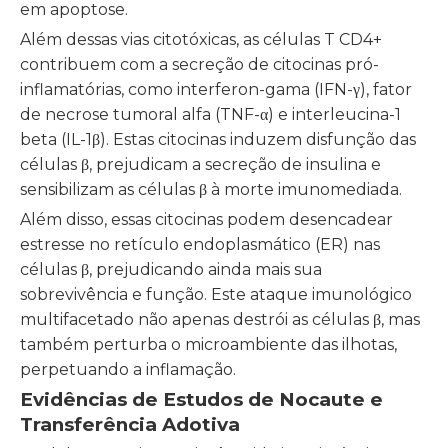
em apoptose.
Além dessas vias citotóxicas, as células T CD4+
contribuem com a secreção de citocinas pró-
inflamatórias, como interferon-gama (IFN-γ), fator
de necrose tumoral alfa (TNF-α) e interleucina-1
beta (IL-1β). Estas citocinas induzem disfunção das
células β, prejudicam a secreção de insulina e
sensibilizam as células β à morte imunomediada.
Além disso, essas citocinas podem desencadear
estresse no retículo endoplasmático (ER) nas
células β, prejudicando ainda mais sua
sobrevivência e função. Este ataque imunológico
multifacetado não apenas destrói as células β, mas
também perturba o microambiente das ilhotas,
perpetuando a inflamação.
Evidências de Estudos de Nocaute e
Transferência Adotiva