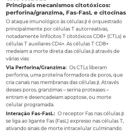
Principais mecanismos citotóxicos:
perforina/granzima, Fas-FasL e citocinas
O ataque imunológico às células β é orquestrado
principalmente por células T autorreativas,
notadamente linfócitos T citotóxicos CD8+ (CTLs) e
células T auxiliares CD4+. As células T CD8+
medeiam a morte direta das células β através de
várias vias:
Via Perforina/Granzima:
Os CTLs liberam
perforina, uma proteína formadora de poros, que
cria canais nas membranas das células β. Através
desses poros, granzimas – serina proteases –
entram e desencadeiam apoptose, ou morte
celular programada.
Interação Fas-FasL:
O receptor Fas nas células β
se liga ao ligante Fas (FasL) expresso nas células T,
ativando sinais de morte intracelular culminando