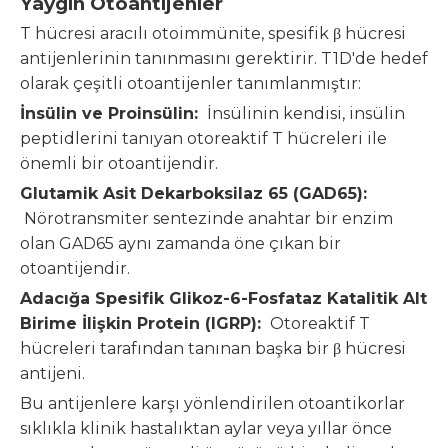
Yaygın Otoantijenler
T hücresi aracılı otoimmünite, spesifik β hücresi
antijenlerinin tanınmasını gerektirir. T1D'de hedef
olarak çeşitli otoantijenler tanımlanmıştır:
İnsülin ve Proinsülin:
İnsülinin kendisi, insülin
peptidlerini tanıyan otoreaktif T hücreleri ile
önemli bir otoantijendir.
Glutamik Asit Dekarboksilaz 65 (GAD65):
Nörotransmiter sentezinde anahtar bir enzim
olan GAD65 aynı zamanda öne çıkan bir
otoantijendir.
Adacığa Spesifik Glikoz-6-Fosfataz Katalitik Alt
Birime İlişkin Protein (IGRP):
Otoreaktif T
hücreleri tarafından tanınan başka bir β hücresi
antijeni.
Bu antijenlere karşı yönlendirilen otoantikorlar
sıklıkla klinik hastalıktan aylar veya yıllar önce