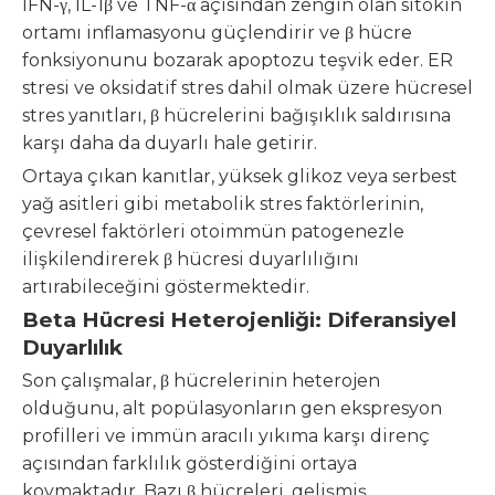
IFN-γ, IL-1β ve TNF-α açısından zengin olan sitokin
ortamı inflamasyonu güçlendirir ve β hücre
fonksiyonunu bozarak apoptozu teşvik eder. ER
stresi ve oksidatif stres dahil olmak üzere hücresel
stres yanıtları, β hücrelerini bağışıklık saldırısına
karşı daha da duyarlı hale getirir.
Ortaya çıkan kanıtlar, yüksek glikoz veya serbest
yağ asitleri gibi metabolik stres faktörlerinin,
çevresel faktörleri otoimmün patogenezle
ilişkilendirerek β hücresi duyarlılığını
artırabileceğini göstermektedir.
Beta Hücresi Heterojenliği: Diferansiyel
Duyarlılık
Son çalışmalar, β hücrelerinin heterojen
olduğunu, alt popülasyonların gen ekspresyon
profilleri ve immün aracılı yıkıma karşı direnç
açısından farklılık gösterdiğini ortaya
koymaktadır. Bazı β hücreleri, gelişmiş