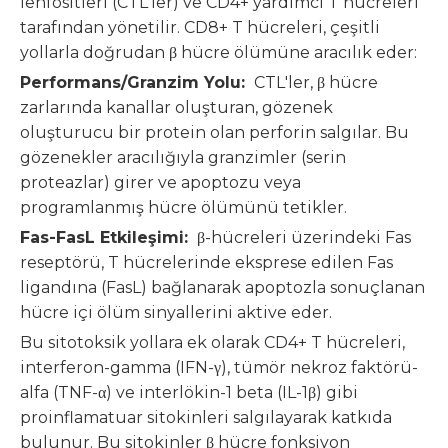
lenfositleri (CTL'ler) ve CD4+ yardımcı T hücreleri
tarafından yönetilir. CD8+ T hücreleri, çeşitli
yollarla doğrudan β hücre ölümüne aracılık eder:
Performans/Granzim Yolu:
CTL'ler, β hücre
zarlarında kanallar oluşturan, gözenek
oluşturucu bir protein olan perforin salgılar. Bu
gözenekler aracılığıyla granzimler (serin
proteazlar) girer ve apoptozu veya
programlanmış hücre ölümünü tetikler.
Fas-FasL Etkileşimi:
β-hücreleri üzerindeki Fas
reseptörü, T hücrelerinde eksprese edilen Fas
ligandına (FasL) bağlanarak apoptozla sonuçlanan
hücre içi ölüm sinyallerini aktive eder.
Bu sitotoksik yollara ek olarak CD4+ T hücreleri,
interferon-gamma (IFN-γ), tümör nekroz faktörü-
alfa (TNF-α) ve interlökin-1 beta (IL-1β) gibi
proinflamatuar sitokinleri salgılayarak katkıda
bulunur. Bu sitokinler β hücre fonksiyon