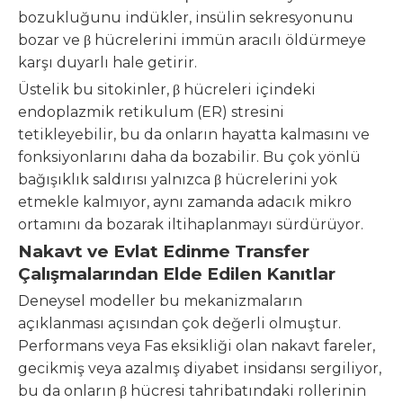
bozukluğunu indükler, insülin sekresyonunu
bozar ve β hücrelerini immün aracılı öldürmeye
karşı duyarlı hale getirir.
Üstelik bu sitokinler, β hücreleri içindeki
endoplazmik retikulum (ER) stresini
tetikleyebilir, bu da onların hayatta kalmasını ve
fonksiyonlarını daha da bozabilir. Bu çok yönlü
bağışıklık saldırısı yalnızca β hücrelerini yok
etmekle kalmıyor, aynı zamanda adacık mikro
ortamını da bozarak iltihaplanmayı sürdürüyor.
Nakavt ve Evlat Edinme Transfer
Çalışmalarından Elde Edilen Kanıtlar
Deneysel modeller bu mekanizmaların
açıklanması açısından çok değerli olmuştur.
Performans veya Fas eksikliği olan nakavt fareler,
gecikmiş veya azalmış diyabet insidansı sergiliyor,
bu da onların β hücresi tahribatındaki rollerinin