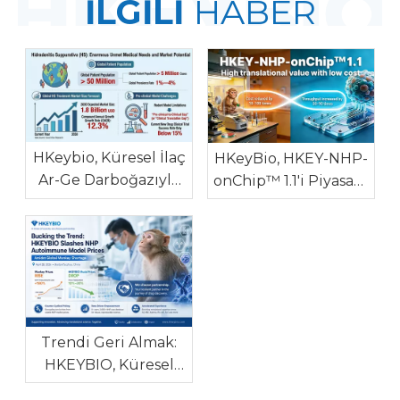
İLGİLİ
HABER
HKeybio, Küresel İlaç
HKeyBio, HKEY-NHP-
Ar-Ge Darboğazıyla
onChip™ 1.1'i Piyasaya
Mücadele Etmek İçin
Sürüyor: Otoimmün
Yüksek Klinik
ve Alerjik Hastalıklar
Tutarlılığa Sahip
için Dünyanın İlk
Dünyanın İlk NHP
NHP İn Vitro Modeli
Hidradenitis
Suppurativa
Modelini Piyasaya
Trendi Geri Almak:
Sürüyor
HKEYBIO, Küresel
Maymun Kıtlığı