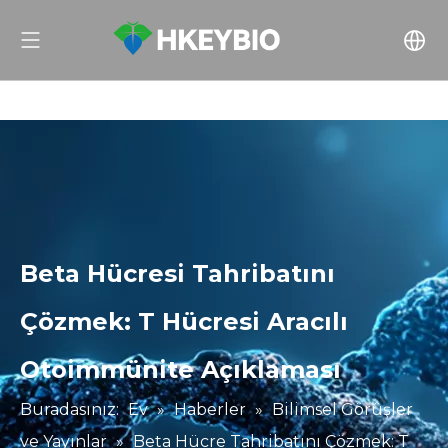
Beta Hücresi Tahribatını
Çözmek: T Hücresi Aracılı
Otoimmünite Açıklaması
Buradasınız:
Ev
»
Haberler
»
Bilimsel Görüşler
ve Yayınlar
»
Beta Hücre Tahribatını Çözmek: T