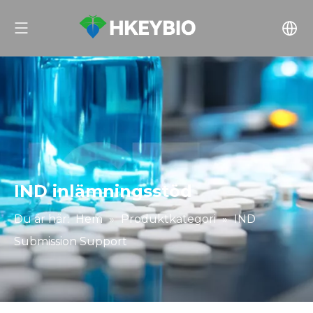
IND inlämningsstöd
Du är här:
Hem
»
Produktkategori
»
IND
Submission Support