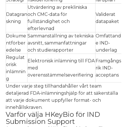
Utvärdering av prekliniska
Datagran
och CMC-data för
Validerat
skning
fullständighet och
datapaket
efterlevnad
Dokume
Sammanställning av tekniska
Omfattand
ntförber
avsnitt, sammanfattningar
e IND-
edelse
och studierapporter
underlag
Regulat
Elektronisk inlämning till FDA
Framgångs
orisk
med
rik IND-
inlämnin
överensstämmelseverifiering
acceptans
g
Under varje steg tillhandahåller vårt team
detaljerad FDA-inlämningshjälp för att säkerställa
att varje dokument uppfyller format- och
innehållskraven.
Varför välja HKeyBio för IND
Submission Support