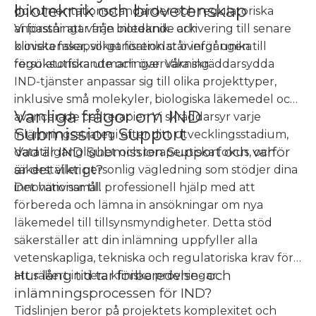
bioteknik och biovetenskap
dokumentationsstandarder och regulatoriska
anpassningar från inledande arkivering till senare
Vi förstår att varje bioteknik- och
kliniska faser, vilket förenklar övergången till
biovetenskapsorganisation står inför unika
försöksutförande och övervakning.
regulatoriska utmaningar. Våra skräddarsydda
IND-tjänster anpassar sig till olika projekttyper,
inklusive små molekyler, biologiska läkemedel och
Vanliga frågor om IND
avancerade cellterapier. Vi skräddarsyr varje
Submission Support
inlämningsstrategi efter ditt utvecklingsstadium,
Vad är IND Submission Support och varför
datatillgänglighet och terapeutiska fokus, och
är det viktigt?
säkerställer personlig vägledning som stödjer dina
innovationsmål.
Det hänvisar till professionell hjälp med att
förbereda och lämna in ansökningar om nya
läkemedel till tillsynsmyndigheter. Detta stöd
säkerställer att din inlämning uppfyller alla
vetenskapliga, tekniska och regulatoriska krav för
Hur lång tid tar förberedelse- och
att säkert initiera kliniska prövningar.
inlämningsprocessen för IND?
Tidslinjen beror på projektets komplexitet och