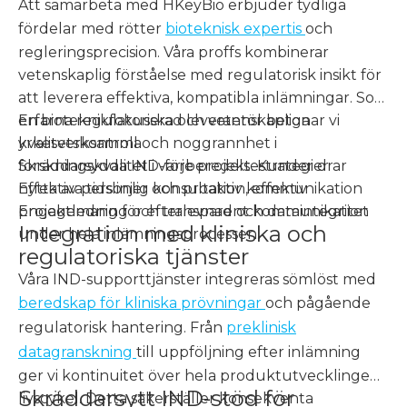
Att samarbeta med HKeyBio erbjuder tydliga
fördelar med rötter
bioteknisk expertis
och
regleringsprecision. Våra proffs kombinerar
vetenskaplig förståelse med regulatorisk insikt för
att leverera effektiva, kompatibla inlämningar. Som
en bioteknikfokuserad leverantör betonar vi
Erfarna regulatoriska och vetenskapliga
kvalitetskontroll och noggrannhet i
yrkesverksamma
forskningskvalitet i varje projekt. Kunder drar
Skräddarsydda IND-förberedelsestrategier
nytta av personlig konsultation, effektiv
Effektiva tidslinjer och proaktiv kommunikation
projektledning och transparent kommunikation
Engagemang för efterlevnad och dataintegritet
Integration med kliniska och
under hela inlämningsprocessen.
regulatoriska tjänster
Våra IND-supporttjänster integreras sömlöst med
beredskap för kliniska prövningar
och pågående
regulatorisk hantering. Från
preklinisk
datagranskning
till uppföljning efter inlämning
ger vi kontinuitet över hela produktutvecklingens
Skräddarsytt IND-stöd för
livscykel. Detta säkerställer konsekventa