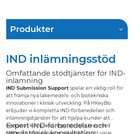
Produkter
IND inlämningsstöd
Omfattande stödtjänster för IND-
inlämning
IND Submission Support
spelar en viktig roll för
att främja nya läkemedels- och biotekniska
innovationer i klinisk utveckling. På HKeyBio
erbjuder vi kompletta IND-förberedelser och
inlämningstjänster för att hjälpa kunder att
Expert IND-förberedelse och
navigera i komplexa regulatoriska krav med
regulatorisk konsultation
tillförsikt. Våra experter säkerställer att varje