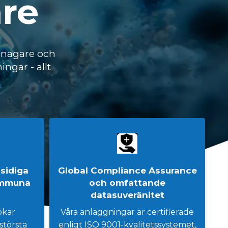
are
gnagare och
ngar - allt
sidiga
Global Compliance Assurance
immuna
och omfattande
datasuveränitet
ökar
Våra anläggningar är certifierade
största
enligt ISO 9001-kvalitetssystemet,