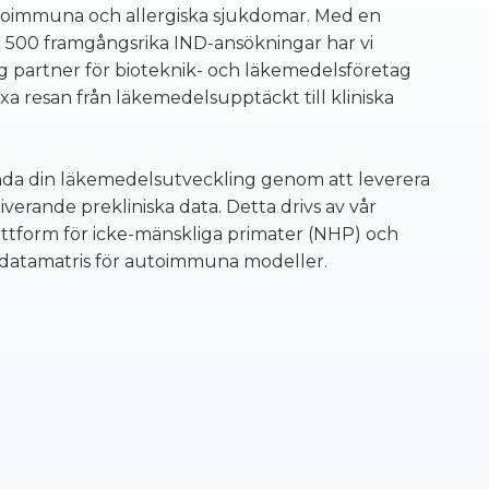
utoimmuna och allergiska sjukdomar. Med en
ver 500 framgångsrika IND-ansökningar har vi
lig partner för bioteknik- och läkemedelsföretag
 resan från läkemedelsupptäckt till kliniska
nda din läkemedelsutveckling genom att leverera
verande prekliniska data. Detta drivs av vår
ttform för icke-mänskliga primater (NHP) och
 datamatris för autoimmuna modeller.