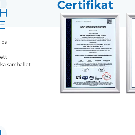
Certifikat
CH
E
ios
rett
ka samhället.
I