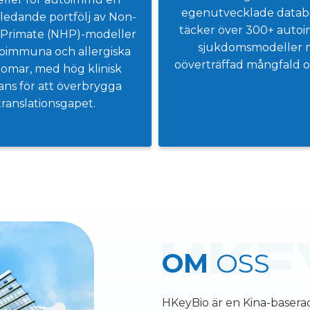
egenutvecklade datab
ledande portfölj av Non-
täcker över 300+ aut
Primate (NHP)-modeller
sjukdomsmodeller
toimmuna och allergiska
oöverträffad mångfald o
omar, med hög klinisk
ans för att överbrygga
translationsgapet.
OM
OSS
HKeyBio är en Kina-basera