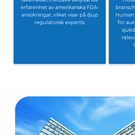
erfarenhet av amerikanska FDA-
bransch
ansökningar, vilket visar på djup
Human 
regulatorisk expertis.
för au
sjukd
relev