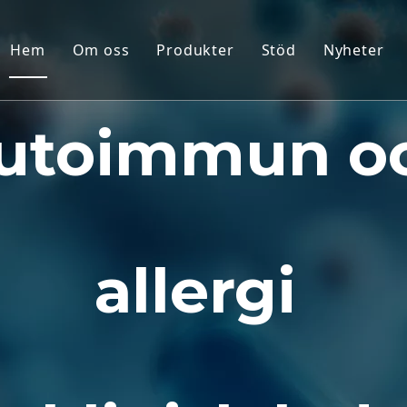
Hem
Om oss
Produkter
Stöd
Nyheter
Modeller för icke-mänskliga pri
Service
utoimmun o
Djurmodeller för gnagare
Ladda ner
Human Tissue & Ex Vivo-modelle
FAQ
Integrerad effektivitetsutvärder
Kundrekommenda
Translationell medicin och biom
allergi
IND inlämningsstöd