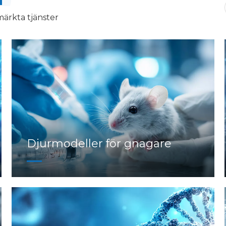
ärkta tjänster
Djurmodeller för gnagare