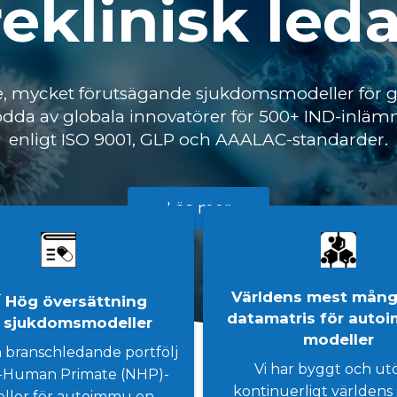
eklinisk led
, mycket förutsägande sjukdomsmodeller för 
dda av globala innovatörer för 500+ IND-inlämni
enligt ISO 9001, GLP och AAALAC-standarder.
Läs mer
+
Världens mest mång
Hög översättning
datamatris för auto
 sjukdomsmodeller
modeller
n branschledande portfölj
Vi har byggt och ut
-Human Primate (NHP)-
kontinuerligt världens 
ller för autoimmu en