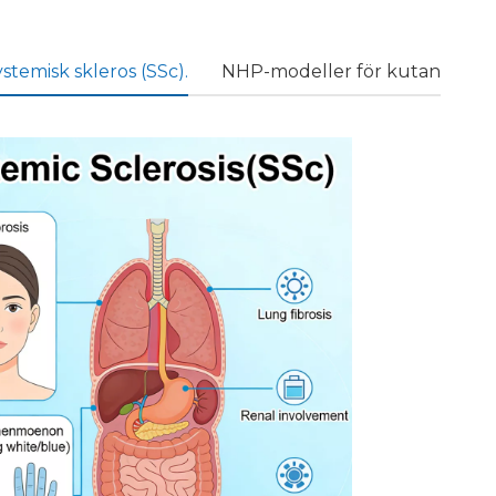
stemisk skleros (SSc).
NHP-modeller för kutan lupus
För
sjukd
omar
som
multi