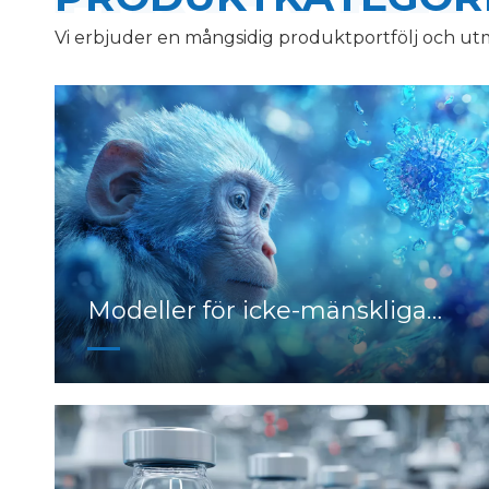
Vi erbjuder en mångsidig produktportfölj och utm
Modeller för icke-mänskliga
primater (NHP).