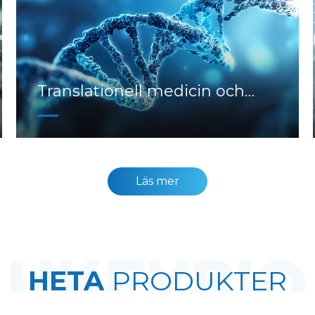
Translationell medicin och
biomarkörer
Läs mer
HETA
PRODUKTER