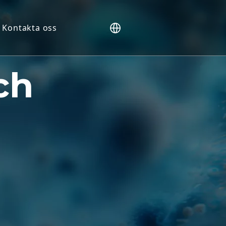
Kontakta oss
mater (NHP).
ch
r
ing
tioner
arkörer