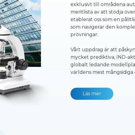
exklusivt till områdena a
meritlista av att stödja ö
etablerat oss som en pålit
som navigerar den komplexa
prövningar.
Vårt uppdrag är att påsky
mycket prediktiva, IND-akti
globalt ledande modellpla
världens mest mångsidiga
Läs mer