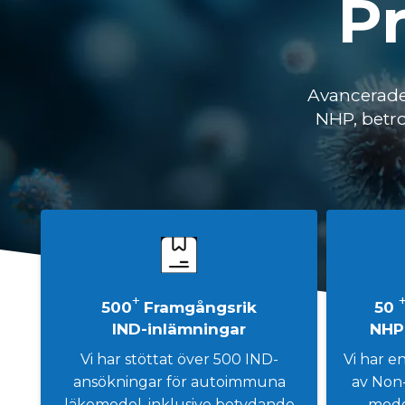
Pr
Avancerade
NHP, betro
+
500
Framgångsrik
50
IND-inlämningar
NHP
Vi har stöttat över 500 IND-
Vi har e
ansökningar för autoimmuna
av Non
läkemedel, inklusive betydande
mode