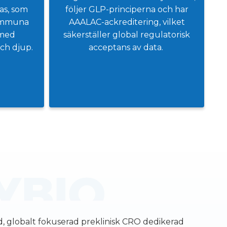
as, som
följer GLP-principerna och har
oimmuna
AAALAC-ackreditering, vilket
 med
säkerställer global regulatorisk
ch djup.
acceptans av data.
d, globalt fokuserad preklinisk CRO dedikerad