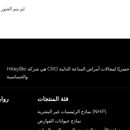
لم يتم العثور
HKeyBio هي شركة CRO ما قبل السريرية مقرها الصين وتركز عالميًا ومخصصة حصريًا لمجالات أمراض المناعة الذاتية
والحساسية.
فئة المنتجات
روا
نماذج الرئيسيات غير البشرية (NHP).
نماذج حيوانات القوارض
م