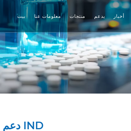
أخبار
يدعم
منتجات
معلومات عنا
بيت
خدمة
تحميل
نماذج حيوانات القوارض
التعليمات
بشرية والجسم الحي السابق
هادات العملاء
تقييم الفعالية المتكاملة
انتقالي والمؤشرات الحيوية
دعم تقديم IND
دعم تقديم IND