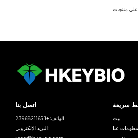
 على منتجات
بط سريعة
اتصل بنا
بيت
الهاتف: +1 2396821165
علومات عنا
البريد الإلكتروني: