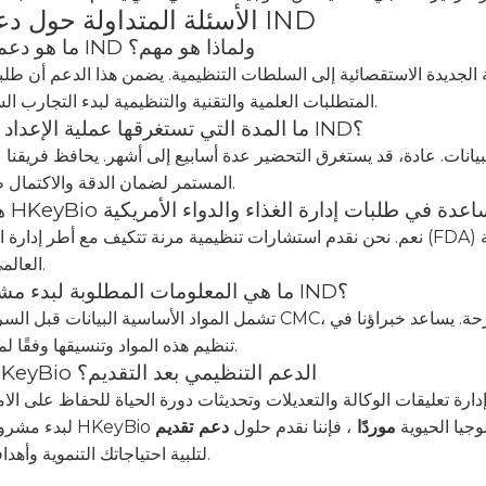
الأسئلة المتداولة حول دعم تقديم IND
ما هو دعم التقديم لـ IND ولماذا هو مهم؟
ة الجديدة الاستقصائية إلى السلطات التنظيمية. يضمن هذا الدعم أن طلب
المتطلبات العلمية والتقنية والتنظيمية لبدء التجارب السريرية بأمان.
ما المدة التي تستغرقها عملية الإعداد والتقديم لـ IND؟
انات. عادة، قد يستغرق التحضير عدة أسابيع إلى أشهر. يحافظ فريقنا 
المستمر لضمان الدقة والاكتمال طوال العملية.
نعم. نحن نقدم استشارات تنظيمية مرنة تتكيف مع أطر إدارة الغذاء والدواء (FDA) ووكالة الأدوية الأوروبية (EMA)، مم
العالمي لمشروعك.
ما هي المعلومات المطلوبة لبدء مشروع تقديم IND؟
تشمل المواد الأساسية البيانات قبل السريرية، ووثائق CMC، وتفاصيل المحقق، وبروتوكولات الدراسة السري
تنظيم هذه المواد وتنسيقها وفقًا لمعايير التقديم.
هل توفر HKeyBio الدعم التنظيمي بعد التقديم؟
قًا للتكنولوجيا الحيوية
موردًا
، فإننا نقدم حلول
لتلبية احتياجاتك التنموية وأهدافك التنظيمية.