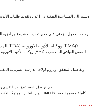
ويشير إلى المساعدة المهنية في إعداد وتقديم طلبات الأدوي
يعتمد الجدول الزمني على مدى تعقيد المشروع وجاهزية البي
هل يمكن لـ HKeyBio المساعدة في طلبات إدارة الغذاء والدواء الأمريكية (FDA) ووكالة الأدوية الأوروبية (EMA)؟
نعم. نواصل المساعدة بعد التقديم وإدارة تعليقات الوكالة والتعديلات وتحديثات دورة الحياة للحفاظ على الامتثال والزخم.
دعم تقديم IND كاملة
مصممة خصيصًا
لبدء مشروعك، اتصل بـ HKeyBio اليوم. باعتبارنا موثو
show more