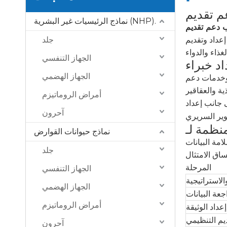
نماذج الرئيسيات غير البشرية (NHP).
إعداد وتقديم IND كاملة لمساعدة العملاء على التنقل بين المتطلبات التنظيمية المعقدة بثقة. يضمن خبراؤنا أن كل مستند ومجموعة بيانات وعنصر
جلد
الجهاز التنفسي
الجهاز الهضمي
د العملاء بدءًا من اجتماعات ما قبل IND وحتى
ت. من خلال العمل بشكل
أمراض الروماتيزم
يمية إلى الامتثال
آحرون
نماذج حيوانات القوارض
امة البيانات
جلد
المرحلة
الجهاز التنفسي
لاستراتيجية
الجهاز الهضمي
جعة البيانات
أمراض الروماتيزم
إعداد الوثيقة
ديم التنظيمي
آحرون