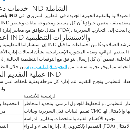
خدمات دعم تقديم IND الشاملة
انية والتقنية الحيوية الجديدة في التطوير السريري. في HKeyBio، نقدم خدمات
يلعب دعم تقديم IND
إعداد خبراء IND والاستشارات التنظيمية
إن استشاراتنا التنظيمية وخدمات دعم IND مبنية على الدقة العلمية وخبرة الامتثال. نحن نرش
التقديم النهائي، ونقدم المشورة الإستراتيجية بشأن اتصالات إدارة الأغذية والعقاقير (FDA)، وبنية الملف، وعرض البيانا
 نضمن أن كل إرسال يتوافق مع التوقعات التنظيمية الحالية. إلى جانب إعداد IND، تمتد استشاراتنا التنظ
 الحياة، مما يوفر تجربة سلسة من
البحوث قبل السريرية
عملية التقديم المنظمة لـ IND
ستعداد التنظيمي ونجاح التقديم. تتم إدارة كل مرحلة بعناية للحفاظ على سل
واتساق الامتثال.
الرئيسية للأنشطة
ار التنظيمي، والتخطيط للجدول الزمني، وتحديد المخاطر
التخطيط وا
CM للتأكد من اكتمالها والامتثال لها
مرا
تجميع الأقسام الفنية والملخصات وتقارير الدراسة
) مع التحقق من الامتثال
التق