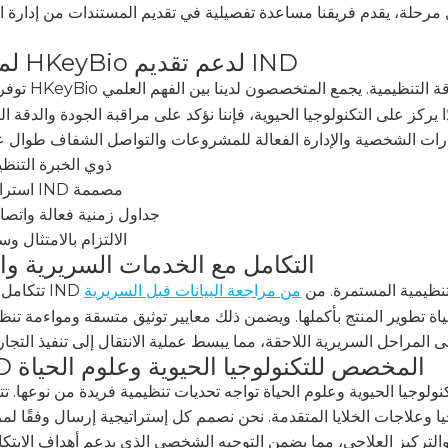
، يقدم فريقنا مساعدة تفصيلية في تقديم المستندات من إدارة الغذاء والدواء (FDA) لضمان تلبية كل مستند
لماذا تختار HKeyBio لدعم تقديم IND
قة التنظيمية. يجمع المتخصصون لدينا بين الفهم العلمي
ا يركز على التكنولوجيا الحيوية، فإننا نؤكد على مراقبة الجودة والدقة ا
ذوي الخبرة التنظي
استراتيجيات إعداد IND مصممة
جداول زمنية فعالة واتصال
الالتزام بالامتثال وس
التكامل مع الخدمات السريرية وال
لتنظيمية المستمرة. من
من مراجعة البيانات قبل السريرية
حياة تطوير المنتج بأكملها. ويضمن ذلك معايير توثيق متسقة ومواءمة تنظي
دعم IND المخصص للتكنولوجيا الحيوية وعلوم الحياة
لحيوية وعلوم الحياة تواجه تحديات تنظيمية فريدة من نوعها. تتكيف خدمات IND المخصصة 
يا وعلاجات الخلايا المتقدمة. نحن نصمم كل إستراتيجية إرسال وفقًا لم