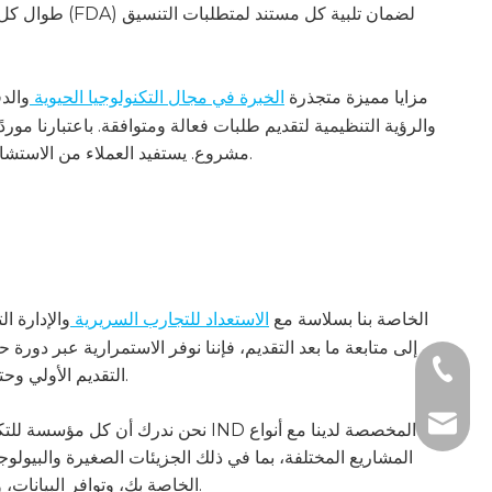
طوال كل مرحلة
توفر الشراكة مع HKeyBio مزايا مميزة متجذرة
الخبرة في مجال التكنولوجيا الحيوية
والد
والرؤية التنظيمية لتقديم طلبات فعالة ومتوافقة. باعتبارنا موردً
مشروع. يستفيد العملاء من الاستشارات الشخصية والإدارة الفعالة للمشروعات والتواصل الشفاف طوال عملية التقديم.
تتكامل خدمات دعم IND الخاصة بنا بسلاسة مع
الاستعداد للتجارب السريرية
والإدارة ا
إلى متابعة ما بعد التقديم، فإننا نوفر الاستمرارية عبر دورة 
+1 2396
التقديم الأولي وحتى المراحل السريرية اللاحقة، مما يبسط عملية الانتقال إلى تنفيذ التجارب ومراقبتها.
+86- 1
tech@h
نحن ندرك أن كل مؤسسة للتكنولوجيا ا
المشاريع المختلفة، بما في ذلك الجزيئات الصغيرة والبيولوج
الخاصة بك، وتوافر البيانات، والتركيز العلاجي، مما يضمن التوجيه الشخصي الذي يدعم أهداف الابتكار الخاصة بك.