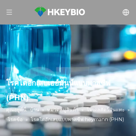
โรคไตอักเสบเฮย์มันน์แบบพาสซีฟ
(PHN)
คุณอยู่ที่นี่:
บ้าน
»
หมวดหมู่สินค้า
»
โมเดลสัตว์ฟันแทะ
»
โรคข้อ
»
โรคไตอักเสบแบบพาสซีฟ heymann (PHN)