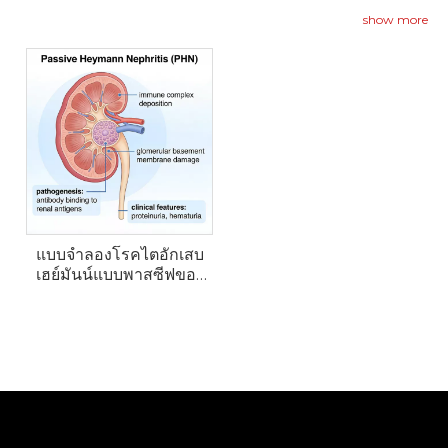
เพื่อจำลองลักษณะสำคัญของโรคไตแบบเยื่อรวมถึงการ
show more
สะสมของภูมิคุ้มกันที่ซับซ้อนใต้เยื่อบุผิว ความเสียหายของ
พอดไซท์ และโปรตีนในปัสสาวะ
แบบจำลองโรคไตอักเสบ
เฮย์มันน์แบบพาสซีฟของ
หนู (PHN) และแบบจำลอง
การเกิดพังผืดของไต UUO