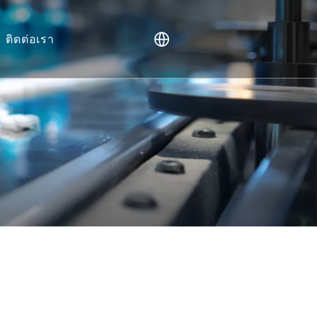
ติดต่อเรา
ษย์ (NHP)
Vivo
บบูรณาการ
า
มาร์คเกอร์