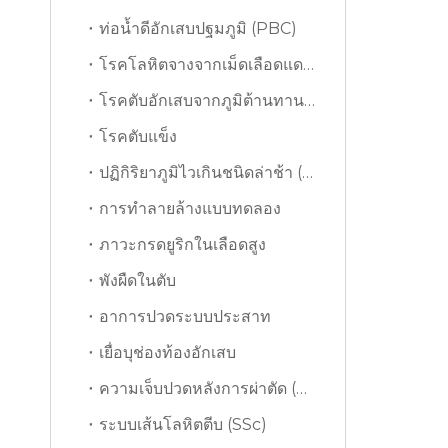
ท่อน้ำดีอักเสบปฐมภูมิ (PBC)
โรคโลหิตจางจากเม็ดเลือดแดงแตกอัตโนมัติ (AIHA)
โรคตับอักเสบจากภูมิต้านทานตนเอง (AIH)
โรคตับแข็ง
ปฏิกิริยาภูมิไวเกินชนิดล่าช้า (DTH)
การทำลายล้างแบบทดลอง
ภาวะกรดยูริกในเลือดสูง
พังผืดในตับ
อาการปวดระบบประสาท
เยื่อบุช่องท้องอักเสบ
ความเจ็บปวดหลังการผ่าตัด (PSP)
ระบบเส้นโลหิตตีบ (SSc)