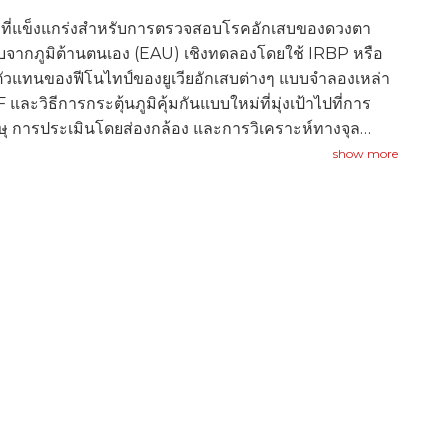
์มที่แข็งแกร่งสำหรับการตรวจสอบโรคอักเสบของดวงตา
บจากภูมิต้านตนเอง (EAU) เชิงทดลองโดยใช้ IRBP หรือ
นตัวแทนของฟีโนไทป์ของยูเวียอักเสบต่างๆ แบบจำลองเหล่า
ะวิธีการกระตุ้นภูมิคุ้มกันแบบใหม่ที่มุ่งเป้าไปที่การ
ักษุ การประเมินโดยส่องกล้อง และการวิเคราะห์ทางจุล
show more