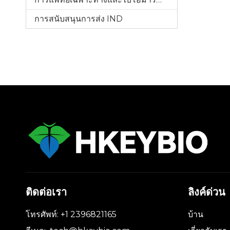
การสนับสนุนการส่ง IND
ติดต่อเรา
ลิงค์ด่วน
โทรศัพท์: +1 2396821165
บ้าน