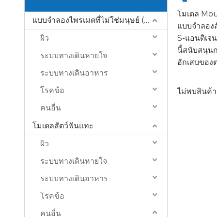
โมเดล Mous
แบบจำลองไพรเมตที่ไม่ใช่มนุษย์ (NHP)
แบบจำลองสั
ผิว
S-แอนติเจน
นี้สนับสนุน
ระบบทางเดินหายใจ
อักเสบของตา
ระบบทางเดินอาหาร
พยาธิวิทยา
โรคข้อ
ไม่พบสินค้า
คนอื่น
โมเดลสัตว์ฟันแทะ
ผิว
ระบบทางเดินหายใจ
ระบบทางเดินอาหาร
โรคข้อ
คนอื่น