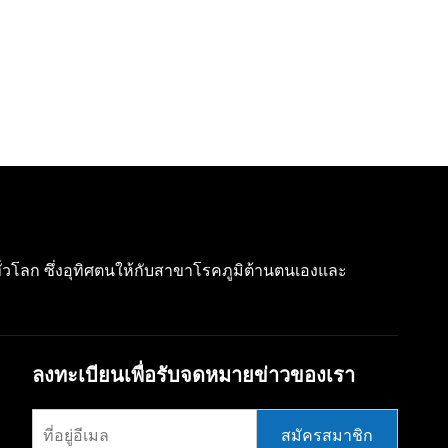
ทั่วโลก ซึ่งอุทิศตนให้กับสาขาโรคภูมิต้านตนเองและ
ลงทะเบียนเพื่อรับจดหมายข่าวของเรา
สมัครสมาชิก