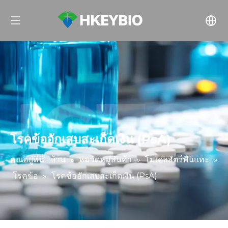
โรคข้ออักเสบสะเก็ดเงิน (PsA)
คุณอยู่ที่นี่:
บ้าน
»
หมวดหมู่สินค้า
»
โมเดลสัตว์ฟันแทะ
»
โรคข้อ
»
โรคข้ออักเสบสะเก็ดเงิน (PsA)