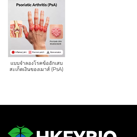
คทิลอักเสบ และการมีส่วนร่วมทางผิวหนังของ PsA แบบ
จำลองเหล่านี้สนับสนุนการประเมินสารยับยั้ง IL-17, สาร
ยับยั้ง IL-23 และแนวทางการปรับภูมิคุ้มกันแบบใหม่
แบบจำลองโรคข้ออักเสบ
สะเก็ดเงินของเมาส์ (PsA)