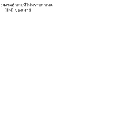
ผงาดอักเสบที่ไม่ทราบสาเหตุ
(IIM) ของเมาส์