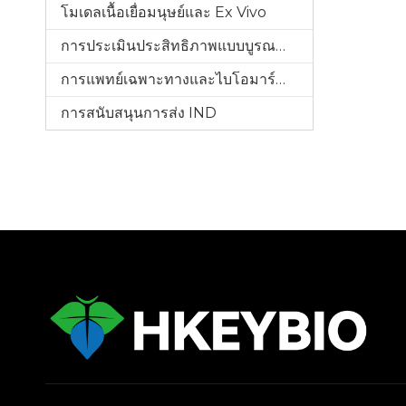
โมเดลเนื้อเยื่อมนุษย์และ Ex Vivo
การประเมินประสิทธิภาพแบบบูรณาการ
การแพทย์เฉพาะทางและไบโอมาร์คเกอร์
การสนับสนุนการส่ง IND