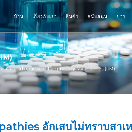
บ้าน
เกี่ยวกับเรา
สินค้า
สนับสนุน
ข่าว
แบบจำลองไพรเมตที่ไม่ใช่มนุ
บริการ
โมเดลสัตว์ฟันแทะ
ดาวน์โหลด
โมเดลเนื้อเยื่อมนุษย์และ Ex 
คำถามที่พบบ่อย
IIM)
การประเมินประสิทธิภาพแบ
คำรับรองจากลูกค้
»
ผิว
»
Idiopathic Inflammatory Myopathies (IIM)
การแพทย์เฉพาะทางและไบโอ
การสนับสนุนการส่ง IND
athies อักเสบไม่ทราบสาเหต