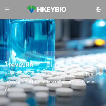
โรคหอบหืด
คุณอยู่ที่นี่:
บ้าน
»
หมวดหมู่สินค้า
»
แบบจำลองไพรเมตที่
ไม่ใช่มนุษย์ (NHP)
»
ระบบทางเดินหายใจ
»
โรคหอบ
หืด