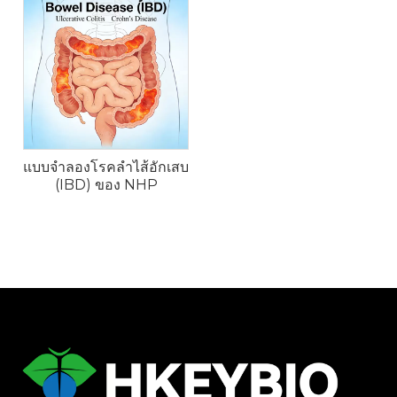
ขนาดเล็ก และแนวทางการปรับภูมิคุ้มกันแบบใหม่
แบบจำลองโรคลำไส้อักเสบ
(IBD) ของ NHP