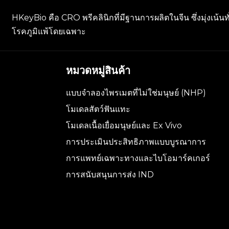
HKeyBio คือ CRO พรีคลินิกที่มีฐานการผลิตในจีน ซึ่งมุ่งเน้น
โรคภูมิแพ้โดยเฉพาะ
หมวดหมู่สินค้า
แบบจำลองไพรเมตที่ไม่ใช่มนุษย์ (NHP)
โมเดลสัตว์ฟันแทะ
โมเดลเนื้อเยื่อมนุษย์และ Ex Vivo
การประเมินประสิทธิภาพแบบบูรณาการ
การแพทย์เฉพาะทางและไบโอมาร์คเกอร์
การสนับสนุนการส่ง IND