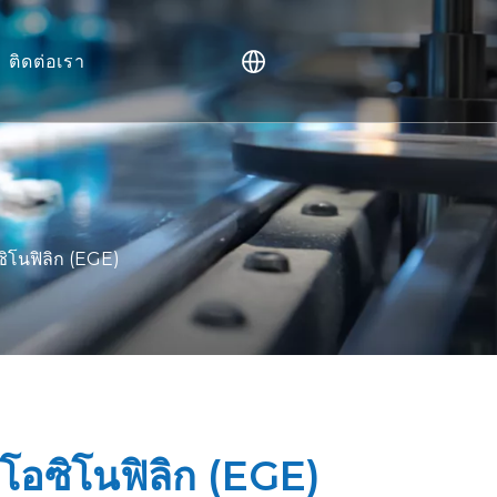
ติดต่อเรา
ษย์ (NHP)
Vivo
บบูรณาการ
า
ิโนฟิลิก (EGE)
มาร์คเกอร์
โอซิโนฟิลิก (EGE)