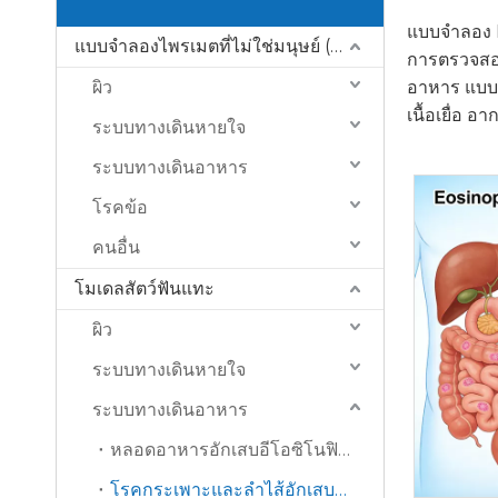
แบบจำลอง M
แบบจำลองไพรเมตที่ไม่ใช่มนุษย์ (NHP)
การตรวจสอบ
ผิว
อาหาร แบบจ
เนื้อเยื่อ
ระบบทางเดินหายใจ
ระบบทางเดินอาหาร
โรคข้อ
คนอื่น
โมเดลสัตว์ฟันแทะ
ผิว
ระบบทางเดินหายใจ
ระบบทางเดินอาหาร
หลอดอาหารอักเสบอีโอซิโนฟิลิก (EOE)
โรคกระเพาะและลำไส้อักเสบจากอีโอซิโนฟิลิก (EGE)