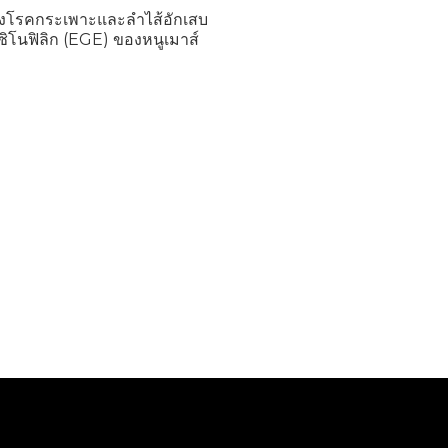
โรคกระเพาะและลำไส้อักเสบ
ซิโนฟิลิก (EGE) ของหนูเมาส์