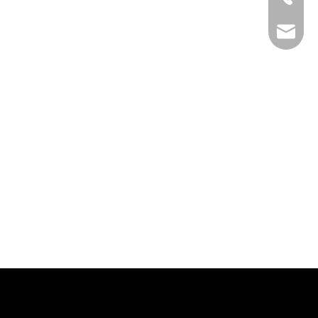
+86- 1
tech@h