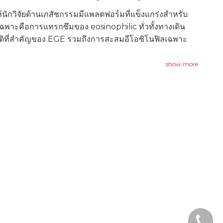
กวิจัยด้านเภสัชกรรมมีแพลตฟอร์มที่แข็งแกร่งสำหรับ
พาะคือการแทรกซึมของ eosinophilic ทั่วทั้งทางเดิน
ติที่สำคัญของ EGE รวมถึงการสะสมอีโอซิโนฟิลเฉพาะ
show more
+1 2396