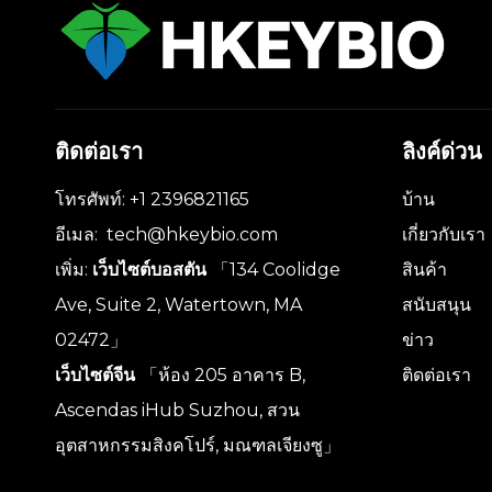
ติดต่อเรา
ลิงค์ด่วน
โทรศัพท์: +1 2396821165
บ้าน
อีเมล:
tech@hkeybio.com
เกี่ยวกับเรา
เพิ่ม:
เว็บไซต์บอสตัน
「134 Coolidge
สินค้า
Ave, Suite 2, Watertown, MA
สนับสนุน
02472」
ข่าว
เว็บไซต์จีน
「ห้อง 205 อาคาร B,
ติดต่อเรา
Ascendas iHub Suzhou, สวน
อุตสาหกรรมสิงคโปร์, มณฑลเจียงซู」