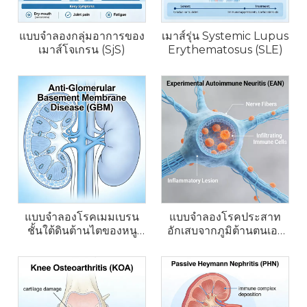
แบบจำลองกลุ่มอาการของ
เมาส์รุ่น Systemic Lupus
เมาส์โจเกรน (SjS)
Erythematosus (SLE)
แบบจำลองโรคเมมเบรน
แบบจำลองโรคประสาท
ชั้นใต้ดินต้านไตของหนู
อักเสบจากภูมิต้านตนเอง
(GBM)
(EAN) ของหนูทดลอง