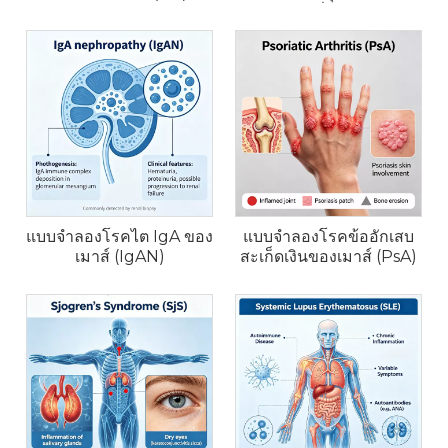
เลือดต่ำ (ITP)
แบบจำลองโรคไต IgA ของ
แบบจำลองโรคข้ออักเสบ
เมาส์ (IgAN)
สะเก็ดเงินของเมาส์ (PsA)