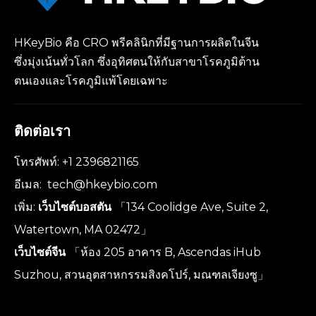
HKeyBio คือ CRO พรีคลินิกที่มีฐานการผลิตในจีน
ซึ่งมุ่งเน้นทั่วโลก ซึ่งอุทิศตนให้กับสาขาโรคภูมิต้าน
ตนเองและโรคภูมิแพ้โดยเฉพาะ
ติดต่อเรา
โทรศัพท์: +1 2396821165
อีเมล:
tech@hkeybio.com
เพิ่ม:
เว็บไซต์บอสตัน
「134 Coolidge Ave, Suite 2,
Watertown, MA 02472」
เว็บไซต์จีน
「ห้อง 205 อาคาร B, Ascendas iHub
Suzhou, สวนอุตสาหกรรมสิงคโปร์, มณฑลเจียงซู」