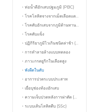
ท่อน้ำดีอักเสบปฐมภูมิ (PBC)
โรคโลหิตจางจากเม็ดเลือดแดงแตกอัตโนมัติ (AIHA)
โรคตับอักเสบจากภูมิต้านทานตนเอง (AIH)
โรคตับแข็ง
ปฏิกิริยาภูมิไวเกินชนิดล่าช้า (DTH)
การทำลายล้างแบบทดลอง
ภาวะกรดยูริกในเลือดสูง
พังผืดในตับ
อาการปวดระบบประสาท
เยื่อบุช่องท้องอักเสบ
ความเจ็บปวดหลังการผ่าตัด (PSP)
ระบบเส้นโลหิตตีบ (SSc)