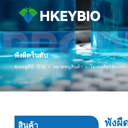
พังผืดในตับ
คุณอยู่ที่นี่:
บ้าน
»
หมวดหมู่สินค้า
»
โมเดลสัตว์ฟันแทะ
พังผื
สินค้า