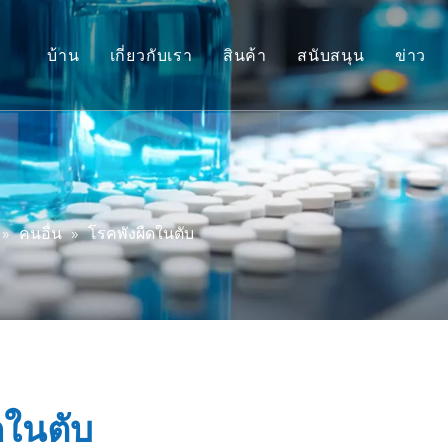
บ้าน
เกี่ยวกับเรา
สินค้า
สนับสนุน
ข่าว
แบบจำลองไพรเมตที่ไม่ใช่มนุ
บริการ
โมเดลสัตว์ฟันแทะ
ดาวน์โหลด
โมเดลเนื้อเยื่อมนุษย์และ Ex 
คำถามที่พบบ่อย
การประเมินประสิทธิภาพแบ
คำรับรองจากลูกค้
»
คนอื่น
»
โรคพังผืดในตับ
การแพทย์เฉพาะทางและไบโอ
การสนับสนุนการส่ง IND
ดในตับ