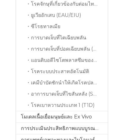
โรคจักษุที่เกี่ยวข้องกับต่อมไทรอยด์ (TAO)
ยูเวียอักเสบ (EAU/EIU)
ซีโรธทาลเมีย
การบาดเจ็บที่ไตเฉียบพลัน
การบาดเจ็บที่ปอดเฉียบพลัน (ALI)
แอนติบอดีไซโตพลาสซึมของแอนตินิวโทรฟิล
โรคระบบประสาทอัตโนมัติ
เคมีบำบัดชักนำให้เกิดโรคปลายประสาทอักเสบ (CIPN)
อาการบาดเจ็บที่ไขสันหลัง (SCI)
โรคเบาหวานประเภท 1 (T1D)
โมเดลเนื้อเยื่อมนุษย์และ Ex Vivo
การประเมินประสิทธิภาพแบบบูรณาการ
การแพทย์เฉพาะทางและไบโอมาร์คเกอร์