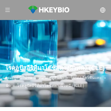
โรคลูปัสอีริทีมาโตซัสทางผิวหนัง (CLE)
คุณอยู่ที่นี่:
บ้าน
»
หมวดหมู่สินค้า
»
โมเดลสัตว์ฟันแทะ
»
ผิว
»
โรคลูปัสอีริทีมาโตซัสทางผิวหนัง (CLE)