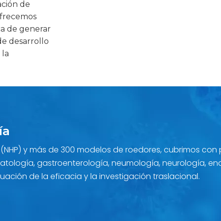
ación de
ofrecemos
ca de generar
de desarrollo
 la
ía
HP) y más de 300 modelos de roedores, cubrimos con pr
tología, gastroenterología, neumología, neurología, en
ación de la eficacia y la investigación traslacional.