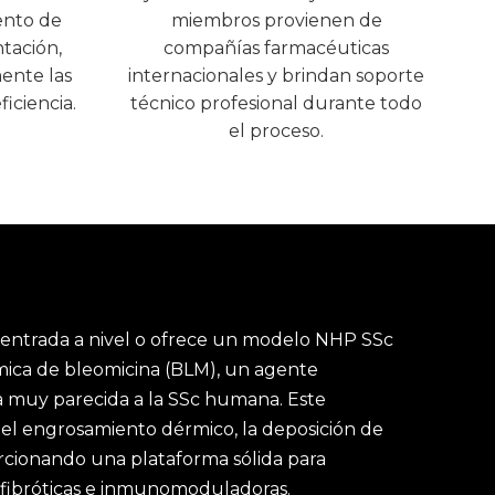
ento de
miembros provienen de
tación,
compañías farmacéuticas
ente las
internacionales y brindan soporte
ficiencia.
técnico profesional durante todo
el proceso.
centrada a nivel o ofrece un modelo NHP SSc
rmica de bleomicina (BLM), un agente
 muy parecida a la SSc humana. Este
 el engrosamiento dérmico, la deposición de
rcionando una plataforma sólida para
tifibróticas e inmunomoduladoras.