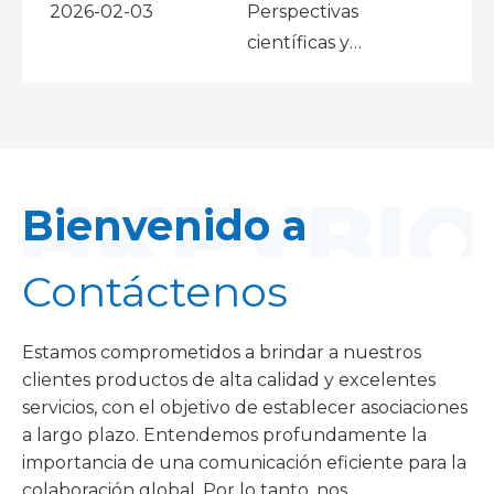
proporcionando una plataforma de selección de
2026-02-03
Perspectivas
modelos basada en mecanismos para la
científicas y
heterogeneidad clínica.
publicaciones
Bienvenido a
Contáctenos
Estamos comprometidos a brindar a nuestros
clientes productos de alta calidad y excelentes
servicios, con el objetivo de establecer asociaciones
a largo plazo. Entendemos profundamente la
importancia de una comunicación eficiente para la
colaboración global. Por lo tanto, nos