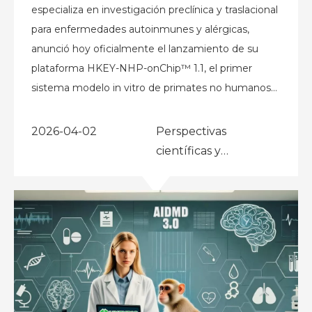
especializa en investigación preclínica y traslacional
para enfermedades autoinmunes y alérgicas,
anunció hoy oficialmente el lanzamiento de su
plataforma HKEY-NHP-onChip™ 1.1, el primer
sistema modelo in vitro de primates no humanos
(NHP) del mundo dedicado a enfermedades
autoinmunes y alérgicas.
2026-04-02
Perspectivas
científicas y
publicaciones