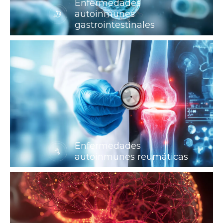
Enfermedades
autoinmunes
gastrointestinales
Enfermedades
autoinmunes reumáticas