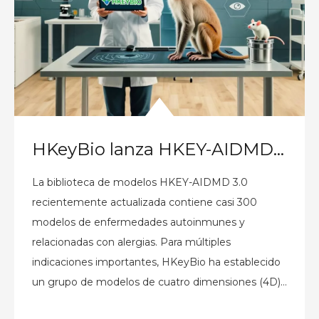
HKeyBio lanza HKEY-AIDMD 3.0, una plataforma de próxima generación para resolver el desafío más difícil en el desarrollo de fármacos autoinmunes y para alergias: optimización de estrategias de combinación de múltiples objetivos
La biblioteca de modelos HKEY-AIDMD 3.0
recientemente actualizada contiene casi 300
modelos de enfermedades autoinmunes y
relacionadas con alergias. Para múltiples
indicaciones importantes, HKeyBio ha establecido
un grupo de modelos de cuatro dimensiones (4D)
que simula la heterogeneidad clínica,