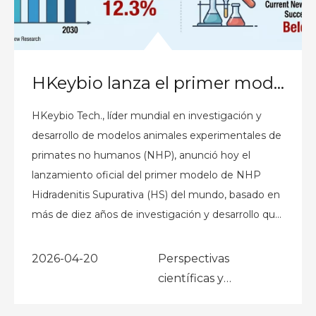
HKeybio lanza el primer modelo NHP de hidradenitis supurativa del mundo con alta consistencia clínica para abordar el cuello de botella global en investigación y desarrollo de fármacos
HKeybio Tech., líder mundial en investigación y
desarrollo de modelos animales experimentales de
primates no humanos (NHP), anunció hoy el
lanzamiento oficial del primer modelo de NHP
Hidradenitis Supurativa (HS) del mundo, basado en
más de diez años de investigación y desarrollo que
involucran a más de 200 sujetos de NHP. Th
2026-04-20
Perspectivas
científicas y
publicaciones