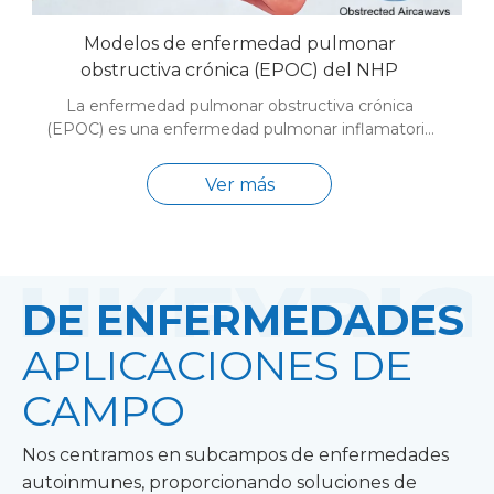
Modelos de enfermedad pulmonar
obstructiva crónica (EPOC) del NHP
La enfermedad pulmonar obstructiva crónica
(EPOC) es una enfermedad pulmonar inflamatoria
progresiva caracterizada por obstrucción del flujo
de aire, dificultad para respirar, tos y producción de
Ver más
moco, causada principalmente por la exposición
prolongada al humo del cigarrillo. HKeyBio ofrece
un modelo de EPOC NHP bien validado inducido
poe1a1026e78ea5a=Reumatología
DE ENFERMEDADES
APLICACIONES DE
CAMPO
Nos centramos en subcampos de enfermedades
autoinmunes, proporcionando soluciones de