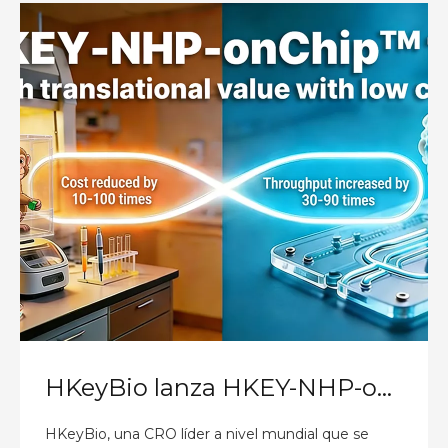
HKeyBio lanza HKEY-NHP-onChip™ 1.1: el primer modelo in vitro de NHP del mundo para enfermedades autoinmunes y alérgicas
HKeyBio, una CRO líder a nivel mundial que se