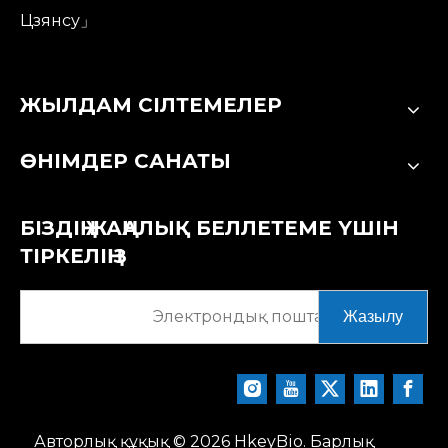
Цзянсу」
ЖЫЛДАМ СІЛТЕМЕЛЕР
ӨНІМДЕР САНАТЫ
БІЗДІҢ ЖАҢАЛЫҚ БЕЛЛЕТЕМЕ ҮШІН
ТІРКЕЛІҢІЗ
Жазылу
Авторлық құқық ©
2026
HkeyBio. Барлық