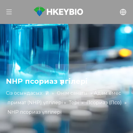
NHP псориаз үлгілері
Сіз осындасыз:
Үй
»
Өнім санаты
»
Адам емес
примат (NHP) үлгілері
»
Тері
»
Псориаз (Псо)
»
NHP псориаз үлгілері