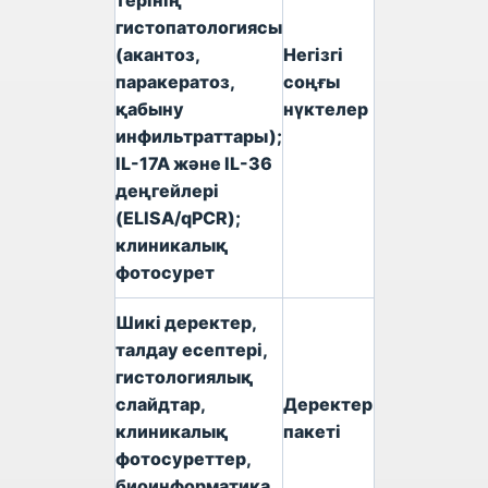
терінің
гистопатологиясы
(акантоз,
Негізгі
паракератоз,
соңғы
қабыну
нүктелер
инфильтраттары);
IL-17A және IL-36
деңгейлері
(ELISA/qPCR);
клиникалық
фотосурет
Шикі деректер,
талдау есептері,
гистологиялық
слайдтар,
Деректер
клиникалық
пакеті
фотосуреттер,
биоинформатика