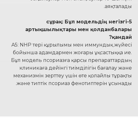
аяқталады.
5-сұрақ: Бұл модельдің негізгі
артықшылықтары мен қолданбалары
қандай?
A5: NHP тері құрылымы мен иммундық жүйесі
бойынша адамдармен жоғары ұқсастыққа ие.
Бұл модель псориазға қарсы препараттардың
клиникаға дейінгі тиімділігін бағалау және
механизмін зерттеу үшін өте қолайлы тұрақты
және типтік псориаз фенотиптерін ұсынады.