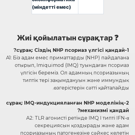
(міндетті емес)
❓ Жиі қойылатын сұрақтар
1-сұрақ: Сіздің NHP псориаз үлгісі қандай?
A1: Біз адам емес приматтарды (NHP) пайдалана
отырып, Imiquimod (IMQ) туындаған псориаз
үлгісін береміз. Ол адамның псориазының
типтік тері зақымдануын және иммундық
өзгерістерін сәтті қайталайды.
2-сұрақ: IMQ-индукцияланған NHP моделінің
механизмі қандай?
A2: TLR агонисті ретінде IMQ I типті IFN-α
секрециясын қоздырады және адам
псориазының патогенезіне сәйкес келетін