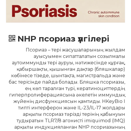
NHP псориаз үлгілері
Псориаз – тері жасушаларының жылдам
ауысуымен сипатталатын созылмалы
аутоиммунды тері ауруы, нәтижесінде құрғақ,
қабыршақты, қышынған дақтар (бляшкалар)
көбінесе тізеде, шынтақта, магистральда және
бас терісінде пайда болады. Бляшка псориазы,
ең көп таралған түрі, кератиноциттердің
гиперпролиферациясына әкелетін иммундық
жүйенің дисфункциясын қамтиды. HKeyBio I
типті интерферон және IL-23/IL-17 жолдары
арқылы псориаз тәрізді терінің қабынуын
тудыратын TLR7/8 агонисті imiquimod (IMQ)
арқылы индукцияланған NHP псориазының