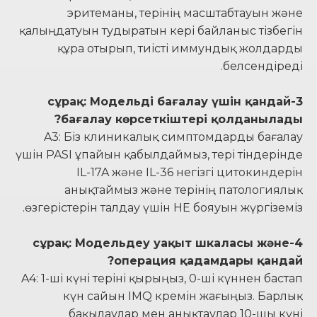
эритеманы, терінің масштабтауын және
қалыңдатуын тудыратын кері байланыс тізбегін
құра отырып, тиісті иммундық жолдарды
белсендіреді.
3-сұрақ: Модельді бағалау үшін қандай
бағалау көрсеткіштері қолданылады?
A3: Біз клиникалық симптомдарды бағалау
үшін PASI ұпайын қабылдаймыз, тері тіндерінде
IL-17A және IL-36 негізгі цитокиндерін
анықтаймыз және терінің патологиялық
өзгерістерін талдау үшін HE бояуын жүргіземіз.
4-сұрақ: Модельдеу уақыт шкаласы және
операция қадамдары қандай?
A4: 1-ші күні теріні қырыңыз, 0-ші күннен бастап
күн сайын IMQ кремін жағыңыз. Барлық
бақылаулар мен анықтаулар 10-шы күні