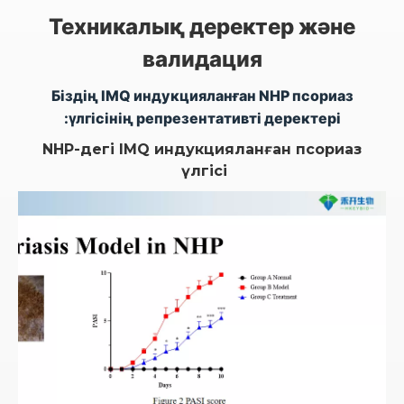
Техникалық деректер және
валидация
Біздің IMQ индукцияланған NHP псориаз
үлгісінің репрезентативті деректері:
NHP-дегі IMQ индукцияланған псориаз
үлгісі