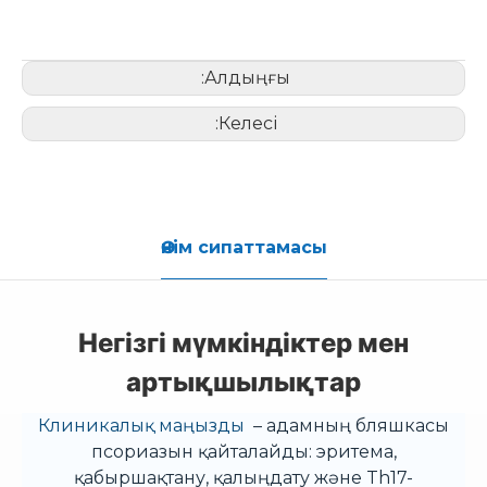
Алдыңғы:
Келесі:
Өнім сипаттамасы
Негізгі мүмкіндіктер мен
артықшылықтар
Клиникалық маңызды
– адамның бляшкасы
псориазын қайталайды: эритема,
қабыршақтану, қалыңдату және Th17-