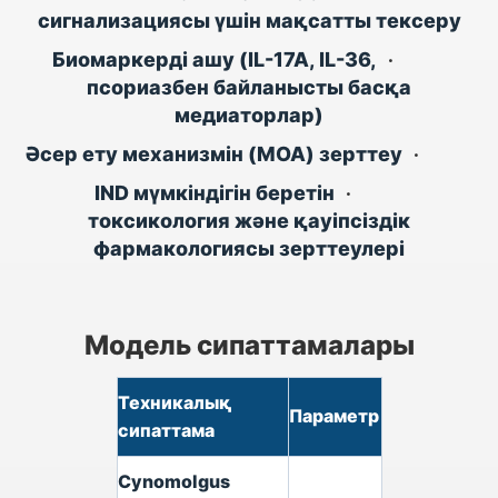
сигнализациясы үшін мақсатты тексеру
Биомаркерді ашу (IL-17A, IL-36,
•
псориазбен байланысты басқа
медиаторлар)
Әсер ету механизмін (MOA) зерттеу
•
IND мүмкіндігін беретін
•
токсикология және қауіпсіздік
фармакологиясы зерттеулері
Модель сипаттамалары
Техникалық
Параметр
сипаттама
Cynomolgus