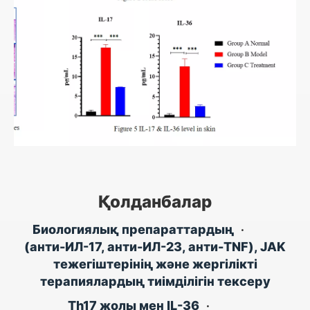
Қолданбалар
Биологиялық препараттардың
•
(анти-ИЛ-17, анти-ИЛ-23, анти-TNF), JAK
тежегіштерінің және жергілікті
терапиялардың тиімділігін тексеру
Th17 жолы мен IL-36
•