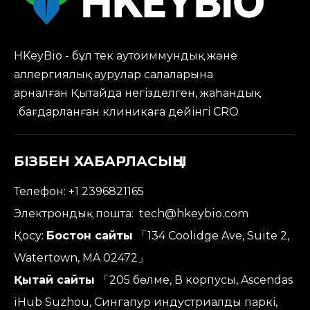
HKeyBio - бұл тек аутоиммундық және
аллергиялық аурулар салаларына
арналған Қытайда негізделген, жаһандық
бағдарланған клиникаға дейінгі CRO.
БІЗБЕН ХАБАРЛАСЫҢЫ
Телефон: +1 2396821165
Электрондық пошта:
tech@hkeybio.com
Қосу:
Бостон сайты
「134 Coolidge Ave, Suite 2,
Watertown, MA 02472」
Қытай сайты
「205 бөлме, В корпусы, Ascendas
iHub Suzhou, Сингапур индустриалды паркі,