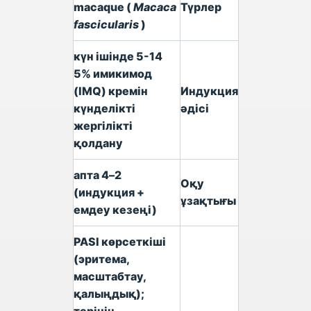
macaque (
Macaca
Түрлер
fascicularis
)
5-14 күн ішінде
5% имикимод
(IMQ) кремін
Индукция
күнделікті
әдісі
жергілікті
қолдану
2–4 апта
Оқу
(индукция +
ұзақтығы
емдеу кезеңі)
PASI көрсеткіші
(эритема,
масштабтау,
қалыңдық);