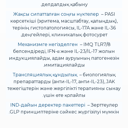
делдалдық қабыну.
Жақсы сипатталған соңғы нүктелер
– PASI
көрсеткіші (эритема, масштабтау, қалыңдық),
терінің гистопатологиясы, IL-17A және IL-36
деңгейлері, клиникалық фотосурет.
Механизмге негізделген
– IMQ TLR7/8
белсендіреді, IFN-α және IL-23/IL-17 жолын
индукциялайды, адам ауруының патогенезін
имитациялайды.
Трансляциялық құндылық
– биологиялық
препараттарды (анти-IL-17, анти-IL-23), JAK
тежегіштерін және жергілікті терапияны сынау
үшін өте қолайлы.
IND-дайын деректер пакеттері
– Зерттеулер
GLP принциптеріне сәйкес жүргізілуі мүмкін.