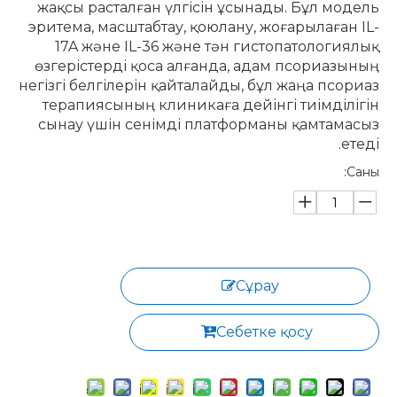
жақсы расталған үлгісін ұсынады. Бұл модель
эритема, масштабтау, қоюлану, жоғарылаған IL-
17A және IL-36 және тән гистопатологиялық
өзгерістерді қоса алғанда, адам псориазының
негізгі белгілерін қайталайды, бұл жаңа псориаз
терапиясының клиникаға дейінгі тиімділігін
сынау үшін сенімді платформаны қамтамасыз
етеді.
Саны:
Сұрау
Себетке қосу