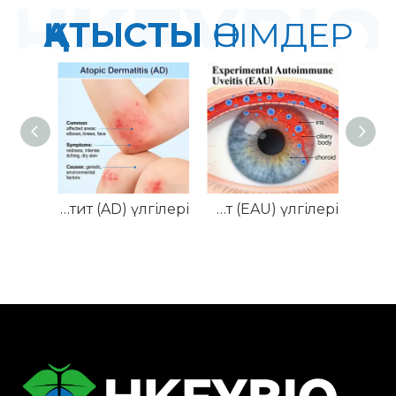
ҚАТЫСТЫ
ӨНІМДЕР
NHP атопиялық дерматит (AD) үлгілері
Тінтуірдің эксперименталды аутоиммунды увеит (EAU) үлгілері
NHP Sjögren синдромының (SjS) модельдері