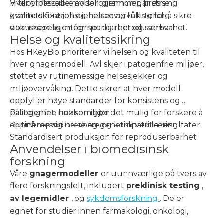
Hver tilpassede modell gjennomgår streng
Vi tilbyr fleksible avlsprogrammer, presise
kvalitetskontroll og helseovervåking for å sikre
genmodifikasjonstjenester og fullstendig
vitenskapelig integritet og reproduserbarhet.
dokumentasjon for sporbarhet og samsvar.
Helse og kvalitetssikring
Hos HKeyBio prioriterer vi helsen og kvaliteten til
hver gnagermodell. Avl skjer i patogenfrie miljøer,
støttet av rutinemessige helsesjekker og
miljøovervåking. Dette sikrer at hver modell
oppfyller høye standarder for konsistens og
pålitelighet, noe som gjør det mulig for forskere å
Patogenfrie hekkemiljøer
oppnå reproduserbare og kompatible resultater.
Rutinemessig helse og genetisk verifisering
Standardisert produksjon for reproduserbarhet
Anvendelser i biomedisinsk
forskning
Våre
gnagermodeller
er uunnværlige på tvers av
flere forskningsfelt, inkludert
preklinisk testing
,
av legemidler
, og
sykdomsforskning
. De er
egnet for studier innen farmakologi, onkologi,