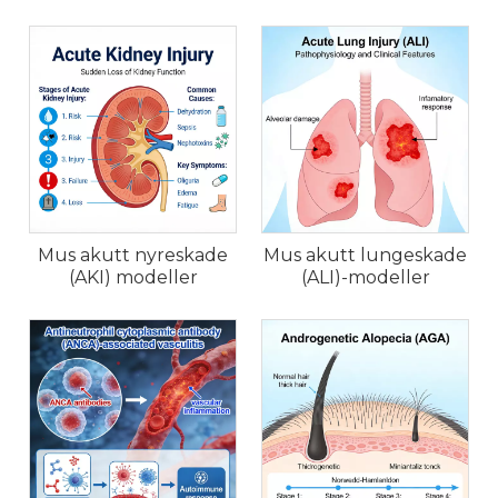
skreddersydd for spesifikke studiemål.
Hvordan opprettholdes modellhelsen?
– Alle
modellene er avlet fram under patogenfrie
forhold og overvåkes gjennom strenge helse- og
genetiske verifikasjonsprogrammer.
Hvordan kan jeg bestille gnagermodeller fra
HKeyBio?
– Kontakt vårt supportteam for
konsultasjon, tilbud og assistanse med modellvalg
og logistikk.
Mus akutt nyreskade
Mus akutt lungeskade
(AKI) modeller
(ALI)-modeller