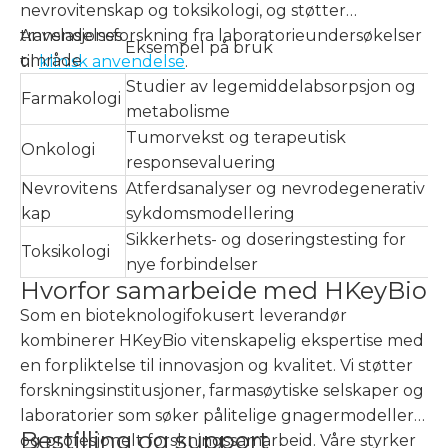
nevrovitenskap og toksikologi, og støtter
translasjonsforskning fra laboratorieundersøkelser
Anvendelses
Eksempel på bruk
område
til
klinisk anvendelse
.
Studier av legemiddelabsorpsjon og
Farmakologi
metabolisme
Tumorvekst og terapeutisk
Onkologi
responsevaluering
Nevrovitens
Atferdsanalyser og nevrodegenerativ
kap
sykdomsmodellering
Sikkerhets- og doseringstesting for
Toksikologi
nye forbindelser
Hvorfor samarbeide med HKeyBio
Som en bioteknologifokusert leverandør
kombinerer HKeyBio vitenskapelig ekspertise med
en forpliktelse til innovasjon og kvalitet. Vi støtter
forskningsinstitusjoner, farmasøytiske selskaper og
laboratorier som søker pålitelige gnagermodeller
Bestilling og support
og profesjonelt forskningssamarbeid. Våre styrker