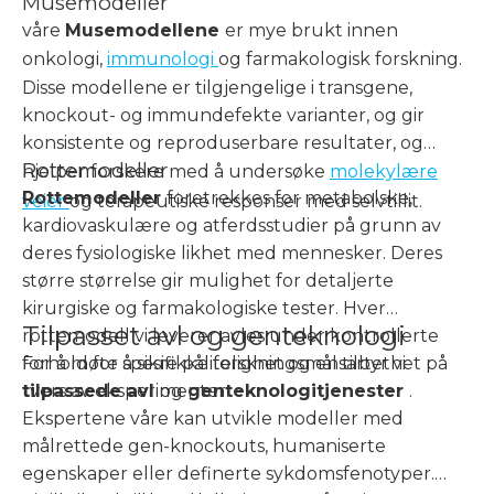
Musemodeller
våre
Musemodellene
er mye brukt innen
onkologi,
immunologi
og farmakologisk forskning.
Disse modellene er tilgjengelige i transgene,
knockout- og immundefekte varianter, og gir
konsistente og reproduserbare resultater, og
Rottemodeller
hjelper forskere med å undersøke
molekylære
Rottemodeller
foretrekkes for metabolske,
veier
og terapeutiske responser med selvtillit.
kardiovaskulære og atferdsstudier på grunn av
deres fysiologiske likhet med mennesker. Deres
større størrelse gir mulighet for detaljerte
kirurgiske og farmakologiske tester. Hver
Tilpasset avl og genteknologi
rottemodell vi leverer avles under kontrollerte
forhold for å sikre pålitelighet og ensartethet på
For å møte spesifikke forskningsmål tilbyr vi
tvers av eksperimenter.
tilpassede avl
og
genteknologitjenester
.
Ekspertene våre kan utvikle modeller med
målrettede gen-knockouts, humaniserte
egenskaper eller definerte sykdomsfenotyper.