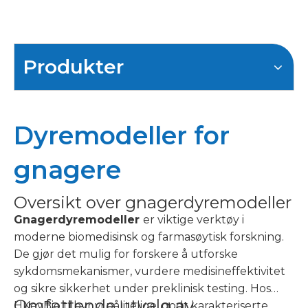
Produkter
Dyremodeller for
gnagere
Oversikt over gnagerdyremodeller
Gnagerdyremodeller
er viktige verktøy i
moderne biomedisinsk og farmasøytisk forskning.
De gjør det mulig for forskere å utforske
sykdomsmekanismer, vurdere medisineffektivitet
og sikre sikkerhet under preklinisk testing. Hos
Omfattende utvalg av
HKeyBio tilbyr vi pålitelige, godt karakteriserte