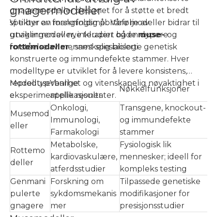
gnagermodeller
gnagermodeller designet for å støtte et bredt
spekter av forskningsmål. Våre modeller bidrar til
Vi tilbyr en mangfoldig portefølje av
utviklingen av nye terapier og en dypere
gnagermodeller, inkludert både
muse-
og
forståelse av menneskelig biologi.
rottemodeller
, samt spesialiserte genetisk
konstruerte og immundefekte stammer. Hver
modelltype er utviklet for å levere konsistens,
reproduserbarhet og vitenskapelig nøyaktighet i
Modelltyp
Vanlige
Nøkkelfunksjoner
eksperimentelle resultater.
e
applikasjoner
Onkologi,
Transgene, knockout-
Musemod
Immunologi,
og immundefekte
eller
Farmakologi
stammer
Metabolske,
Fysiologisk lik
Rottemo
kardiovaskulære,
mennesker; ideell for
deller
atferdsstudier
kompleks testing
Genmani
Forskning om
Tilpassede genetiske
pulerte
sykdomsmekanis
modifikasjoner for
gnagere
mer
presisjonsstudier