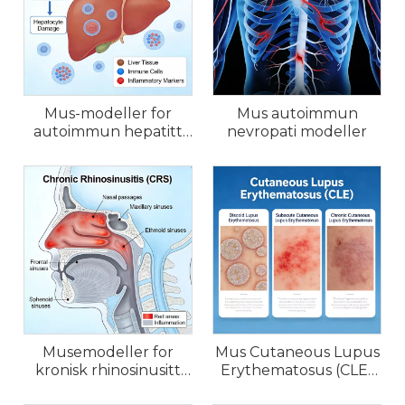
Mus-modeller for
Mus autoimmun
autoimmun hepatitt
nevropati modeller
(AIH).
Musemodeller for
Mus Cutaneous Lupus
kronisk rhinosinusitt
Erythematosus (CLE)
(CRS) og allergisk
Modeller