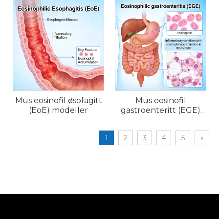
rhinitt
Mus eosinofil øsofagitt
Mus eosinofil
(EoE) modeller
gastroenteritt (EGE)
modeller
1
2
3
4
5
»