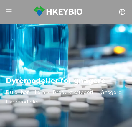
Dyremodeller for gnagere
Du er her:
Hjem
»
Produktkategori
»
Gnagere
Dyremodeller