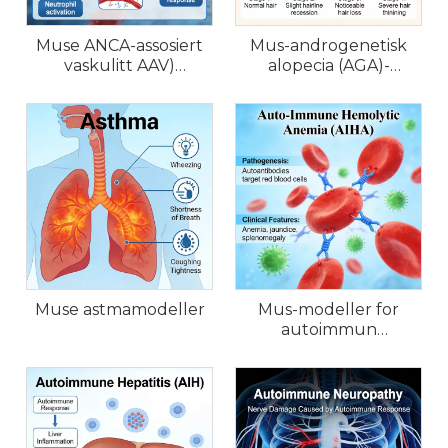
Muse ANCA-assosiert
Mus-androgenetisk
vaskulitt AAV)
alopecia (AGA)-
modeller
modeller
Muse astmamodeller
Mus-modeller for
autoimmun
hemolytisk anemi
(AIHA).