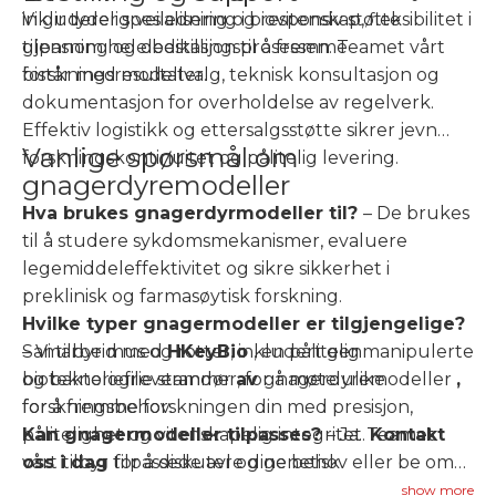
inkluderer spesialisering i biovitenskap, fleksibilitet i
Vi gir tydelig veiledning og responsiv støtte
tilpasning og dedikasjon til å fremme
gjennom hele bestillingsprosessen. Teamet vårt
forskningsresultater.
bistår med modellvalg, teknisk konsultasjon og
dokumentasjon for overholdelse av regelverk.
Effektiv logistikk og ettersalgsstøtte sikrer jevn
Vanlige spørsmål om
forskningskontinuitet og pålitelig levering.
gnagerdyremodeller
Hva brukes gnagerdyrmodeller til?
– De brukes
til å studere sykdomsmekanismer, evaluere
legemiddeleffektivitet og sikre sikkerhet i
preklinisk og farmasøytisk forskning.
Hvilke typer gnagermodeller er tilgjengelige?
– Vi tilbyr mus og rotter, inkludert genmanipulerte
Samarbeid med
HKeyBio
, en pålitelig
og bakteriefrie stammer, for å møte ulike
bioteknologileverandør
av
gnagerdyremodeller
,
forskningsbehov.
for å fremme forskningen din med presisjon,
Kan gnagermodeller tilpasses?
pålitelighet og vitenskapelig integritet.
– Ja. Teamet
Kontakt
vårt tilbyr tilpassede avl og genetisk
oss i dag
for å diskutere dine behov eller be om
modifikasjonstjenester for å lage modeller
en skreddersydd løsning.
show more