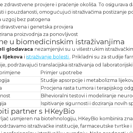
e zdravstvene provjere i praćenje okoliša. To osigurava 
ti i pouzdanosti, omogućujući istraživačima postizanje po
a uzgoj bez patogena
dravstvena i genetska provjera
irana proizvodnja za ponovljivost
ne u biomedicinskim istraživanjima
li glodavaca
nezamjenjivi su u višestrukim istraživački
a lijekova
i
istraživanje bolesti
. Prikladni su za studije fa
je, podržavajući translacijska istraživanja od laboratorijsk
primjene
Primjer upotrebe
gija
Studije apsorpcije i metabolizma lijeko
a
Procjena rasta tumora i terapijskog od
nost
Bihevioralni testovi i modeliranje neur
ija
Ispitivanje sigurnosti i doziranja novih 
biti partner s HKeyBio
ljač usmjeren na biotehnologiju, HKeyBio kombinira zna
 Podržavamo istraživačke institucije, farmaceutske tvrtke 