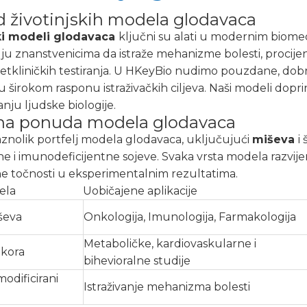
d životinjskih modela glodavaca
ki modeli glodavaca
ključni su alati u modernim biomed
znanstvenicima da istraže mehanizme bolesti, procijene 
etkliničkih testiranja. U HKeyBio nudimo pouzdane, dob
 širokom rasponu istraživačkih ciljeva. Naši modeli dopri
nju ljudske biologije.
na ponuda modela glodavaca
znolik portfelj modela glodavaca, uključujući
miševa
i
ne i imunodeficijentne sojeve. Svaka vrsta modela razvijen
e točnosti u eksperimentalnim rezultatima.
ela
Uobičajene aplikacije
ševa
Onkologija, Imunologija, Farmakologija
Metaboličke, kardiovaskularne i
akora
bihevioralne studije
odificirani
Istraživanje mehanizma bolesti