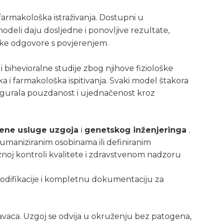
 farmakološka istraživanja. Dostupni u
odeli daju dosljedne i ponovljive rezultate,
jske odgovore s povjerenjem.
i bihevioralne studije zbog njihove fiziološke
ka i farmakološka ispitivanja. Svaki model štakora
sigurala pouzdanost i ujednačenost kroz
đene usluge uzgoja
i
genetskog inženjeringa
.
humaniziranim osobinama ili definiranim
znoj kontroli kvalitete i zdravstvenom nadzoru
odifikacije i kompletnu dokumentaciju za
davaca. Uzgoj se odvija u okruženju bez patogena,