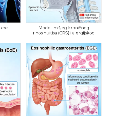
mune
Modeli mišjeg kroničnog
rinosinuitisa (CRS) i alergijskog
rinitisa