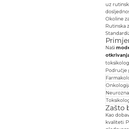
uz rutinsk
dosljednos
Okoline z
Rutinska z
Standardiz
Primje
Naši
mode
otkrivanj
toksikologi
Područje 
Farmakolo
Onkologij
Neurozna
Toksikolog
Zašto 
Kao dobav
kvaliteti.