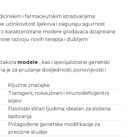
icinskim i farmaceutskim istraživanjima.
učinkovitost lijekova i osiguraju sigurnost
ro karakterizirane modele glodavaca dizajnirane
nose razvoju novih terapija i dubljem
 štakora
modele
, kao i specijalizirane genetski
a je za pružanje dosljednosti, ponovljivosti i
Ključne značajke
Transgeni, nokautirani i imunodeficijentni
sojevi
Fiziološki sličan ljudima; idealan za složena
ispitivanja
Prilagođene genetske modifikacije za
precizne studije