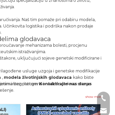
jučuju specijalizaciju u znanostima o životu,
živanja.
aručivanja. Naš tim pomaže pri odabiru modela,
. Učinkovita logistika i podrška nakon prodaje
.
odelima glodavaca
a proučavanje mehanizama bolesti, procjenu
ceutskim istraživanjima.
štakore, uključujući sojeve genetski modificirane i
rilagođene usluge uzgoja i genetske modifikacije
h
,
modela životinjskih glodavaca
kako biste
tvenim integritetom.
vjetima bez patogena i nadziru se kroz stroge
Kontaktirajte nas danas
ješenje.
e se našem timu za podršku za konzultacije,
show more
+1 2396
+86- 1
tech@h