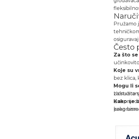
glodavaca 
fleksibiln
Naruči
Pružamo ja
tehničkom 
osiguravaj
Često 
Za što se
učinkovito
Koje su 
bez klica, 
Mogu li s
za stvaran
Udružite 
Kako se 
unaprijedi
programe 
kako bismo
Kako mog
ponude i p