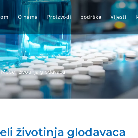
Dom
O nama
Proizvodi
podrška
Vijesti
Modeli neljudskih primata (NHP).
Servis
Modeli životinja glodavaca
preuzimanje
Ljudsko tkivo i Ex vivo modeli
FAQ
Integrirana procjena učinkovitosti
Izjave klijenata
Modeli životinja glodavaca
Translacijska medicina i biomarker
IND podrška za podnošenje
li životinja glodavaca