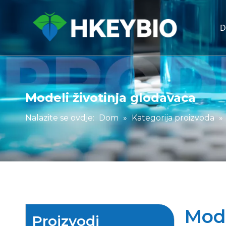
Modeli životinja glodavaca
Nalazite se ovdje:
Dom
»
Kategorija proizvoda
»
Mode
Proizvodi