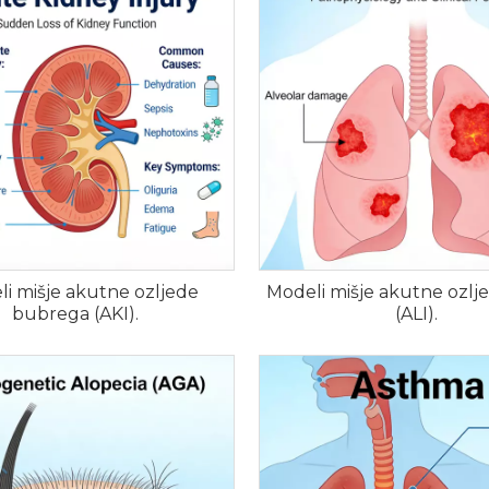
i mišje akutne ozljede
Modeli mišje akutne ozlj
bubrega (AKI).
(ALI).