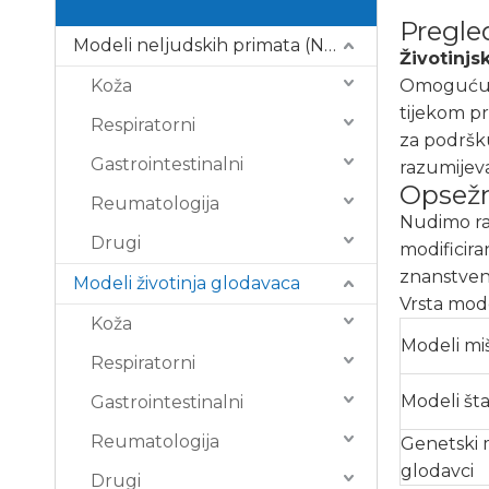
Pregle
Modeli neljudskih primata (NHP).
Životinjs
Koža
Omogućuju 
tijekom pr
Respiratorni
za podršku
Gastrointestinalni
razumijeva
Opsež
Reumatologija
Nudimo ra
Drugi
modificira
znanstven
Modeli životinja glodavaca
Vrsta mod
Koža
Modeli mi
Respiratorni
Modeli št
Gastrointestinalni
Reumatologija
Genetski m
glodavci
Drugi