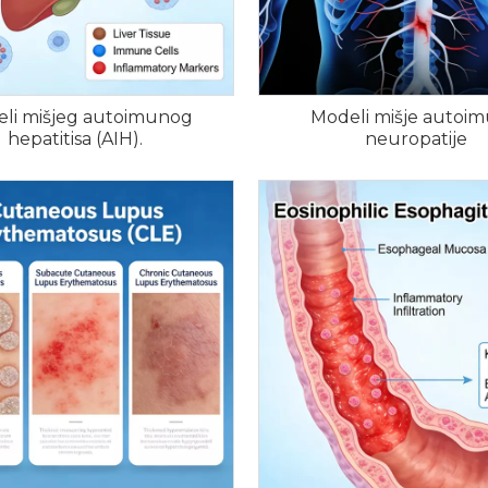
li mišjeg autoimunog
Modeli mišje autoi
hepatitisa (AIH).
neuropatije