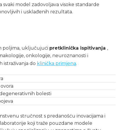
da svaki model zadovoljava visoke standarde
novljivih i usklađenih rezultata.
m poljima, uključujući
pretklinička ispitivanja
,
rmakologije, onkologije, neuroznanosti i
ih istraživanja do
klinička primjena
.
va
govora
odegenerativnih bolesti
spojeva
nstvenu stručnost s predanošću inovacijama i
i laboratorije koji traže pouzdane modele