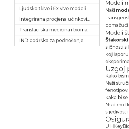
Modeli m
Ljudsko tkivo i Ex vivo modeli
Naši
mode
transgensk
Integrirana procjena učinkovitosti
pomažući i
Translacijska medicina i biomarkeri
Modeli š
Štakorsk
IND podrška za podnošenje
sličnosti 
koji ispor
eksperime
Uzgoj 
Kako bismo
Naši struč
fenotipovi
kako bi se
Nudimo fl
sljedivost 
Osigura
U HKeyBio 