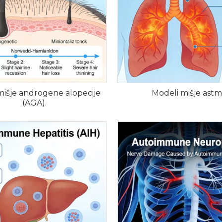
mišje androgene alopecije
Modeli mišje ast
(AGA).