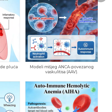
ede pluća
Modeli mišjeg ANCA-povezanog
vaskulitisa (AAV).