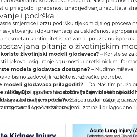
i profesionalnu istraživačku suradnju. Naše prednosti ukl
ost u prilagodbi i predanost unaprjeđivanju rezultata istra
vanje i podrška
sne smjernice i brzu podršku tijekom cijelog procesa n
savjetovanju i dokumentaciji za usklađenost s propisima
u nesmetan kontinuitet istraživanja i pouzdanu isporuku
postavljana pitanja o životinjskim m
 koriste životinjski modeli glodavaca?
– Koriste se z
sti lijekova i osiguranje sigurnosti u pretkliničkim i farma
vrste modela glodavaca dostupne?
– Nudimo miševe i 
kako bismo zadovoljili različite istraživačke potrebe.
e modeli glodavaca prilagoditi?
– Da. Naš tim pruža p
je modela prilagođenih specifičnim ciljevima studija.
se s
HKeyBio
, pouzdanim
dobavljačem biotehnološki
održava zdravlje modela?
li svoje istraživanje s preciznošću, pouzdanošću i znans
– Svi se modeli uzgajaju u u
zdravstvene i genetske provjere.
 razgovarali o vašim zahtjevima ili zatražili prilagođeno r
u naručiti modele glodavaca od HKeyBio?
– Obratit
omoć pri odabiru modela i logistici.