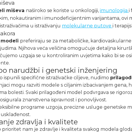
iševa
li miševa
naširoko se koriste u onkologiji,
imunologija
i
im, nokautiranim i imunodeficijentnim varijantama, ovi m
straživačima u istraživanju
molekularne putove
i terapi
takora
i modeli
preferiraju se za metaboličke, kardiovaskularne 
s ljudima. Njihova veća veličina omogućuje detaljna kirurš
učujemo uzgaja se u kontroliranim uvjetima kako bi se o
nte.
po narudžbi i genetski inženjering
 ispunili specifične istraživačke ciljeve, nudimo
prilago
njaci mogu razviti modele s ciljanim izbacivanjem gena, 
ma bolesti. Svaki prilagođeni model podvrgava se rigoro
 osigurala znanstvena ispravnost i ponovljivost.
eksibilne programe uzgoja, precizne usluge genetske m
i usklađenost.
nje zdravlja i kvalitete
prioritet nam je zdravlje i kvaliteta svakog modela glo