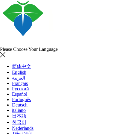
Please Choose Your Language
简体中文
English
NHP Systemic Lupus Erythematosus
العربية
Français
(SLE) Model
Русский
Hic es:
Home
»
Product Category
»
Primas Non Humanum (NHP)
Español
exemplum
»
Rheumatology
»
Systemic Lupus
Português
Erythematosus（SLE）
»
NHP Systemic Lupus Erythematosus
Deutsch
(SLE) Model
italiano
日本語
한국어
Nederlands
Tiếng Việt