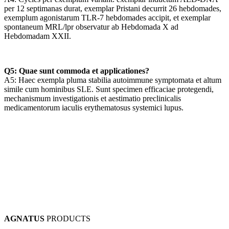
per 12 septimanas durat, exemplar Pristani decurrit 26 hebdomades,
exemplum agonistarum TLR-7 hebdomades accipit, et exemplar
spontaneum MRL/lpr observatur ab Hebdomada X ad
Hebdomadam XXII.
Q5: Quae sunt commoda et applicationes?
A5: Haec exempla pluma stabilia autoimmune symptomata et altum
simile cum hominibus SLE. Sunt specimen efficaciae protegendi,
mechanismum investigationis et aestimatio preclinicalis
medicamentorum iaculis erythematosus systemici lupus.
AGNATUS
PRODUCTS