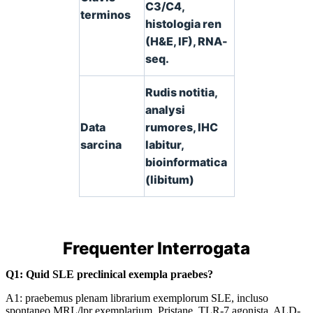
C3/C4,
terminos
histologia ren
(H&E, IF), RNA-
seq.
Rudis notitia,
analysi
Data
rumores, IHC
sarcina
labitur,
bioinformatica
(libitum)
Frequenter Interrogata
Q1: Quid SLE preclinical exempla praebes?
A1: praebemus plenam librarium exemplorum SLE, incluso
spontaneo MRL/lpr exemplarium, Pristane, TLR-7 agonista, ALD-