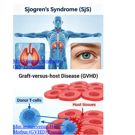
Mus Sjögren's Syndrome
(SjS) exemplum
Mus insitus-versus-Host
Morbus (GVHD) Exempla