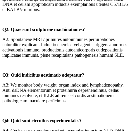
DNA et cellam apoptoticam inductis exemplaribus utentes C57BL/6
et BALB/c muribus.
Q2: Quae sunt sculpturae machinationes?
A2: Spontaneae MRL/lpr mures autoimmunes perturbationes
naturaliter explicant. Inductio chemica vel agentis triggers abnormes
activationis immune, productionis autoanticorporis et depositionis
implicatae immunis, plene recapitulans pathogenesis humani SLE.
Q3: Quid indicibus aestimatio adoptatur?
A3: We monitor body weight, organ index and lymphadenopathy.
Anti-dsDNA elementorum et proteinuria deprehendimus, cellas
immunes resolvere, et ILLE ad renis et cordis aestimationem
pathologicam maculare perficimus.
Q4: Quid sunt circuitus experimentales?
A4: Cycles per exemplum variant: exemplar inductum ALD-DNA