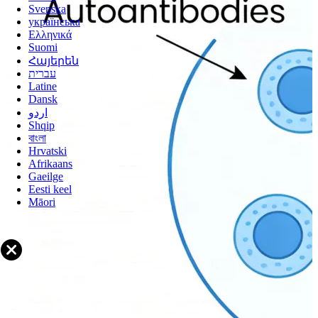
Svenska
українська
Ελληνικά
Suomi
Հայերեն
עברית
Latine
Dansk
اردو
Shqip
বাংলা
Hrvatski
Afrikaans
Gaeilge
Eesti keel
Māori