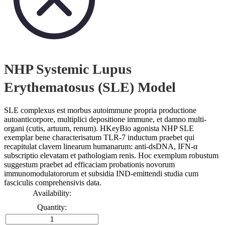
NHP Systemic Lupus
Erythematosus (SLE) Model
SLE complexus est morbus autoimmune propria productione
autoanticorpore, multiplici depositione immune, et damno multi-
organi (cutis, artuum, renum). HKeyBio agonista NHP SLE
exemplar bene characterisatum TLR‑7 inductum praebet qui
recapitulat clavem linearum humanarum: anti‑dsDNA, IFN‑α
subscriptio elevatam et pathologiam renis. Hoc exemplum robustum
suggestum praebet ad efficaciam probationis novorum
immunomodulatororum et subsidia IND‑emittendi studia cum
fasciculis comprehensivis data.
Availability:
Quantity: