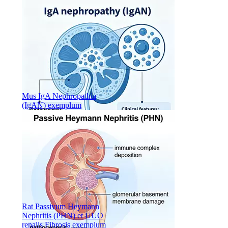
Mus IgA Nephropathia
(IgAN) exemplum
Rat Passivum Heymann
Nephritis (PHN) et UUO
renalis Fibrosis exemplum