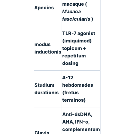
macaque (
Species
Macaca
fascicularis
)
TLR-7 agonist
(imiquimod)
modus
topicum +
inductionis
repetitum
dosing
4-12
Studium
hebdomades
durationis
(fretus
terminos)
Anti-dsDNA,
ANA, IFN-α,
complementum
Clavis