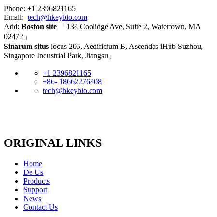
Phone: +1 2396821165
Email:
tech@hkeybio.com
Add:
Boston site
「134 Coolidge Ave, Suite 2, Watertown, MA
02472」
Sinarum situs
locus 205, Aedificium B, Ascendas iHub Suzhou,
Singapore Industrial Park, Jiangsu」
+1 2396821165
+86- 18662276408
tech@hkeybio.com
ORIGINAL LINKS
Home
De Us
Products
Support
News
Contact Us