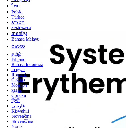
ไทย
Polski
Türkçe
አማርኛ
ພາສາລາວ
ភាសាខ្មែរ
Bahasa Melayu
ဗမာစာ
தமிழ்
Filipino
Bahasa Indonesia
magyar
Română
Čeština
Монгол
қазақ
Српски
हिन्दी
فارسی
Kiswahili
Slovenčina
Slovenščina
Norsk