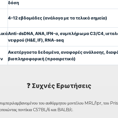
δόση
4–12 εβδομάδες (ανάλογα με τα τελικά σημεία)
λικά
Anti-dsDNA, ANA, IFN-α, συμπλήρωμα C3/C4, ιστολ
νεφρού (H&E, IF), RNA-seq
Ακατέργαστα δεδομένα, αναφορές ανάλυσης, διαφά
ων
βιοπληροφορική (προαιρετικά)
❓ Συχνές Ερωτήσεις
 συμπεριλαμβανομένου του αυθόρμητου μοντέλου MRL/lpr, του Pri
μοποιώντας ποντίκια C57BL/6 και BALB/c.