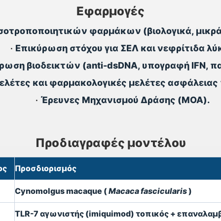
Εφαρμογές
σοτροποποιητικών φαρμάκων (βιολογικά, μικρά
•
Επικύρωση στόχου για ΣΕΛ και νεφρίτιδα λύ
ρωση βιοδεικτών (anti-dsDNA, υπογραφή IFN, 
μελέτες και φαρμακολογικές μελέτες ασφάλειας 
•
Έρευνες Μηχανισμού Δράσης (MOA).
Προδιαγραφές μοντέλου
ος
Προσδιορισμός
Cynomolgus macaque (
Macaca fascicularis
)
TLR-7 αγωνιστής (imiquimod) τοπικός + επαναλα