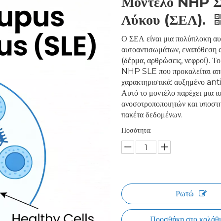
Μοντέλο NHP Σ
Λύκου (ΣΕΛ).
Ο ΣΕΛ είναι μια πολύπλοκη αυ
αυτοαντισωμάτων, εναπόθεση 
(δέρμα, αρθρώσεις, νεφροί). 
NHP SLE που προκαλείται απ
χαρακτηριστικά: αυξημένο an
Αυτό το μοντέλο παρέχει μια 
ανοσοτροποποιητών και υποστη
πακέτα δεδομένων.
Ποσότητα:
Ρωτώ
Προσθήκη στο καλάθ