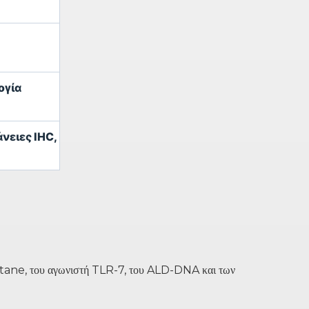
ογία
νειες IHC,
stane, του αγωνιστή TLR-7, του ALD-DNA και των