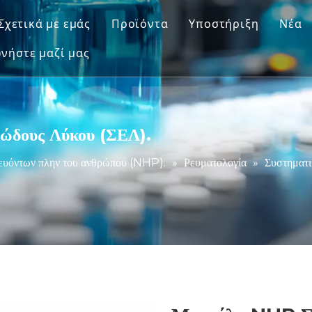
Σχετικά με εμάς
Προϊόντα
Υποστήριξη
Νέα
νήστε μαζί μας
Μοντέλα πρωτευόντων πλην του 
Υπηρεσία
Μοντέλα Τρωκτικών Ζώων
Λήψη
Μοντέλα Ανθρώπινου Ιστού & Ex V
FAQ
ώδους Λύκου (ΣΕΛ).
Ολοκληρωμένη Αξιολόγηση Αποτε
Μαρτυρίες Πελατώ
ευόντων πλην του ανθρώπου (NHP).
»
Ρευματολογία
»
Συστηματ
Μεταφραστική Ιατρική & Βιοδείκτ
Υποστήριξη υποβολής IND