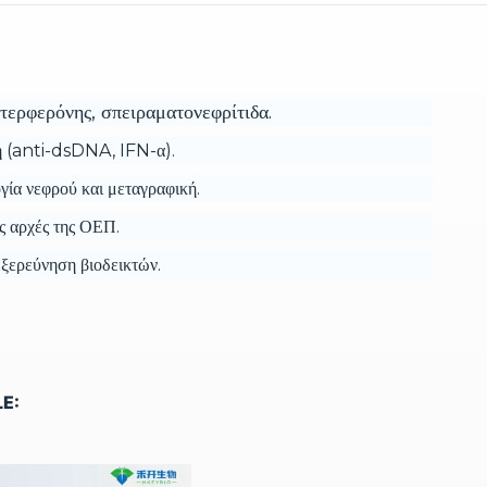
τερφερόνης, σπειραματονεφρίτιδα.
κή (anti-dsDNA, IFN-α).
ία νεφρού και μεταγραφική.
ς αρχές της ΟΕΠ.
εξερεύνηση βιοδεικτών.
E: