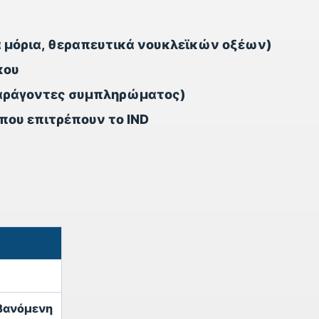
 μόρια, θεραπευτικά νουκλεϊκών οξέων)
κου
παράγοντες συμπληρώματος)
που επιτρέπουν το IND
μβανόμενη