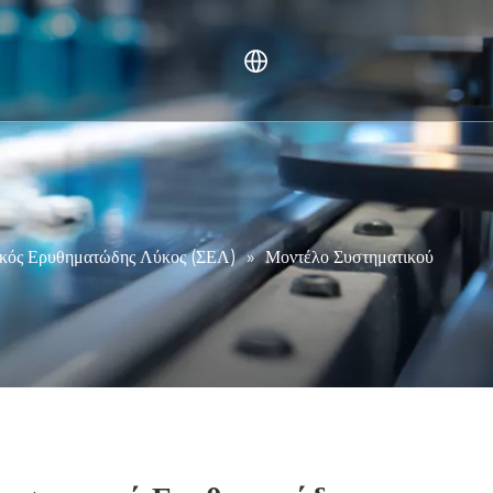
ανθρώπου (NHP).
ivo
λεσματικότητας
ν
ικός Ερυθηματώδης Λύκος (ΣΕΛ)
»
Μοντέλο Συστηματικού
ες