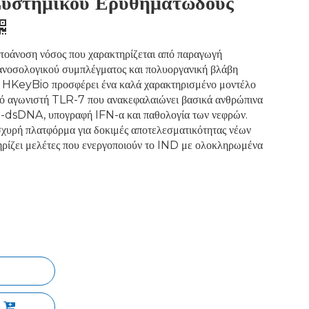
υστημικού Ερυθηματώδους
τοάνοση νόσος που χαρακτηρίζεται από παραγωγή
ανοσολογικού συμπλέγματος και πολυοργανική βλάβη
Το HKeyBio προσφέρει ένα καλά χαρακτηρισμένο μοντέλο
ό αγωνιστή TLR-7 που ανακεφαλαιώνει βασικά ανθρώπινα
ti-dsDNA, υπογραφή IFN-α και παθολογία των νεφρών.
ισχυρή πλατφόρμα για δοκιμές αποτελεσματικότητας νέων
ρίζει μελέτες που ενεργοποιούν το IND με ολοκληρωμένα
ι