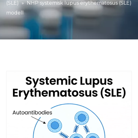
(SLE)
»
NHP systemisk lupus erythematosus (SLE)
modell