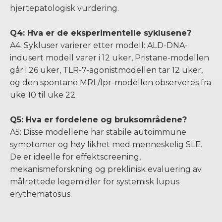
hjertepatologisk vurdering.
Q4: Hva er de eksperimentelle syklusene?
A4: Sykluser varierer etter modell: ALD-DNA-
indusert modell varer i 12 uker, Pristane-modellen
går i 26 uker, TLR-7-agonistmodellen tar 12 uker,
og den spontane MRL/lpr-modellen observeres fra
uke 10 til uke 22.
Q5: Hva er fordelene og bruksområdene?
A5: Disse modellene har stabile autoimmune
symptomer og høy likhet med menneskelig SLE.
De er ideelle for effektscreening,
mekanismeforskning og preklinisk evaluering av
målrettede legemidler for systemisk lupus
erythematosus.