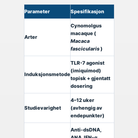
Parameter
Spesifikasjon
Cynomolgus
macaque (
Arter
Macaca
fascicularis
)
TLR-7 agonist
(imiquimod)
Induksjonsmetode
topisk + gjentatt
dosering
4–12 uker
Studievarighet
(avhengig av
endepunkter)
Anti-dsDNA,
ANA, IFN-α,