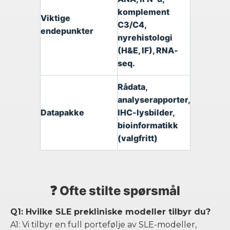
komplement
Viktige
C3/C4,
endepunkter
nyrehistologi
(H&E, IF), RNA-
seq.
Rådata,
analyserapporter,
Datapakke
IHC-lysbilder,
bioinformatikk
(valgfritt)
❓ Ofte stilte spørsmål
Q1: Hvilke SLE prekliniske modeller tilbyr du?
A1: Vi tilbyr en full portefølje av SLE-modeller,