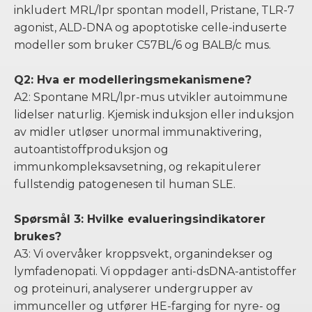
inkludert MRL/lpr spontan modell, Pristane, TLR-7
agonist, ALD-DNA og apoptotiske celle-induserte
modeller som bruker C57BL/6 og BALB/c mus.
Q2: Hva er modelleringsmekanismene?
A2: Spontane MRL/lpr-mus utvikler autoimmune
lidelser naturlig. Kjemisk induksjon eller induksjon
av midler utløser unormal immunaktivering,
autoantistoffproduksjon og
immunkompleksavsetning, og rekapitulerer
fullstendig patogenesen til human SLE.
Spørsmål 3: Hvilke evalueringsindikatorer
brukes?
A3: Vi overvåker kroppsvekt, organindekser og
lymfadenopati. Vi oppdager anti-dsDNA-antistoffer
og proteinuri, analyserer undergrupper av
immunceller og utfører HE-farging for nyre- og