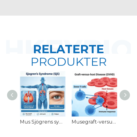
RELATERTE
PRODUKTER
Mus Sjögrens syndrom (SjS)-modeller
Musegraft-versus-vertssykdom (GVHD)-modeller