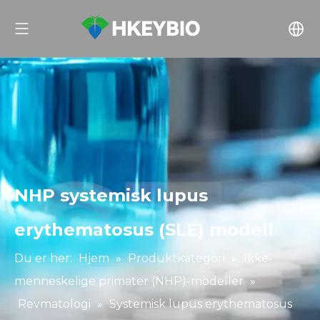
NHP systemisk lupus
erythematosus (SLE) modell
Du er her:
Hjem
»
Produktkategori
»
Ikke-
menneskelige primater (NHP)-modeller
»
Revmatologi
»
Systemisk lupus erythematosus