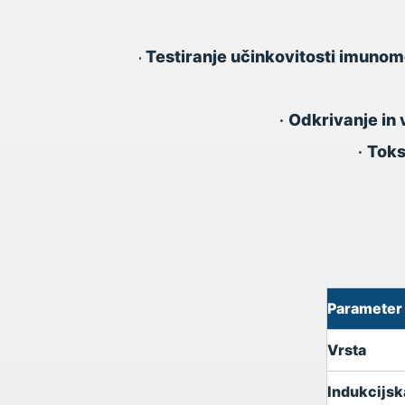
Testiranje učinkovitosti imunomo
•
•
Odkrivanje in 
•
Toks
Parameter
Vrsta
Indukcijsk