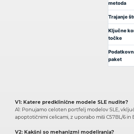
metoda
Trajanje št
Ključne k
točke
Podatkovn
paket
V1: Katere predklinične modele SLE nudite?
A1: Ponujamo celoten portfelj modelov SLE, vklj
apoptotičnimi celicami, z uporabo miši C57BL/6 in 
V2: Kakšni so mehanizmi modeliranja?