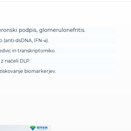
onski podpis, glomerulonefritis.
o (anti-dsDNA, IFN-α).
dvic in transkriptomiko.
 z načeli DLP.
aziskovanje biomarkerjev.