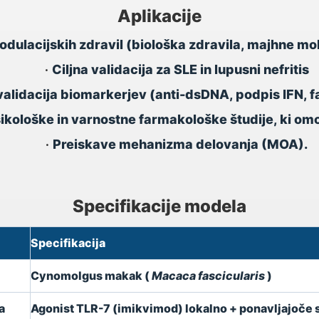
Aplikacije
dulacijskih zdravil (biološka zdravila, majhne mole
•
Ciljna validacija za SLE in lupusni nefritis
validacija biomarkerjev (anti-dsDNA, podpis IFN, 
ikološke in varnostne farmakološke študije, ki om
•
Preiskave mehanizma delovanja (MOA).
Specifikacije modela
Specifikacija
Cynomolgus makak (
Macaca fascicularis
)
a
Agonist TLR-7 (imikvimod) lokalno + ponavljajoče 