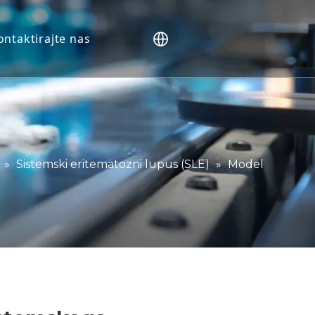
ontaktirajte nas
P).
»
Sistemski eritematozni lupus (SLE)
»
Model
erji