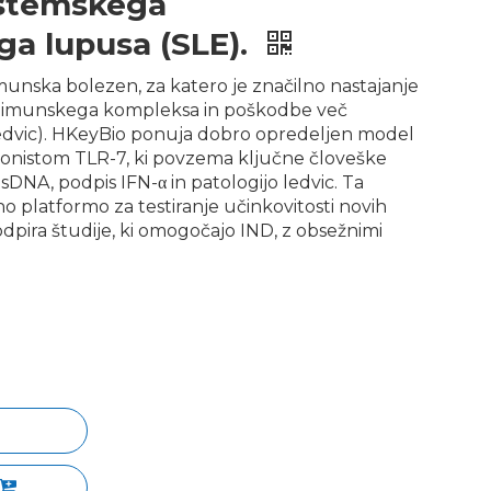
istemskega
ga lupusa (SLE).
unska bolezen, za katero je značilno nastajanje
je imunskega kompleksa in poškodbe več
ledvic). HKeyBio ponuja dobro opredeljen model
onistom TLR-7, ki povzema ključne človeške
dsDNA, podpis IFN-α in patologijo ledvic. Ta
 platformo za testiranje učinkovitosti novih
pira študije, ki omogočajo IND, z obsežnimi