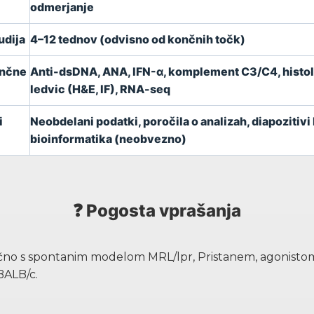
odmerjanje
udija
4–12 tednov (odvisno od končnih točk)
ončne
Anti-dsDNA, ANA, IFN-α, komplement C3/C4, histol
ledvic (H&E, IF), RNA-seq
i
Neobdelani podatki, poročila o analizah, diapozitivi
bioinformatika (neobvezno)
❓ Pogosta vprašanja
učno s spontanim modelom MRL/lpr, Pristanem, agonistom
BALB/c.