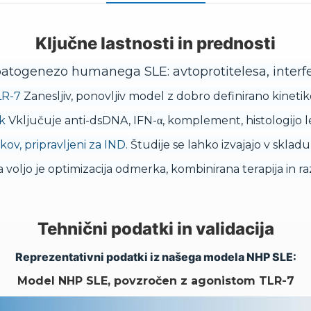
Ključne lastnosti in prednosti
togenezo humanega SLE: avtoprotitelesa, interfer
TLR-7
Zanesljiv, ponovljiv model z dobro definirano kinetik
čk
Vključuje anti-dsDNA, IFN-α, komplement, histologijo le
ov, pripravljeni za IND.
Študije se lahko izvajajo v skladu
 voljo je optimizacija odmerka, kombinirana terapija in r
Tehnični podatki in validacija
Reprezentativni podatki iz našega modela NHP SLE:
Model NHP SLE, povzročen z agonistom TLR-7