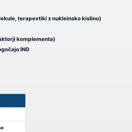
kule, terapevtiki z nukleinsko kislino)
faktorji komplementa)
ogočajo IND
se