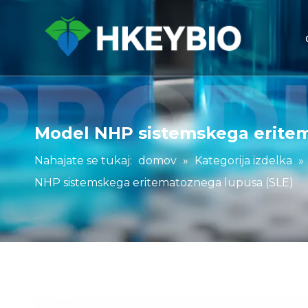
Model NHP sistemskega eritem
Nahajate se tukaj:
domov
»
Kategorija izdelka
»
NHP sistemskega eritematoznega lupusa (SLE)