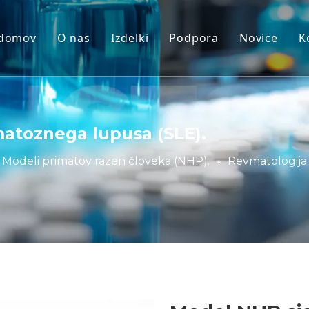
domov
O nas
Izdelki
Podpora
Novice
K
Modeli primatov razen človeka (NH
Storitev
Modeli živali glodalcev
Prenos
Človeško tkivo in modeli Ex Vivo
pogosta vprašanja
atoznega lupusa (SLE).
Celostna ocena učinkovitosti
Izjave strank
Modeli primatov razen človeka (NHP).
»
Revmatologija
Translacijska medicina in biomark
Podpora za predložitev IND