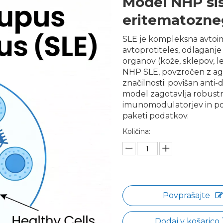
Model NHP s
eritematozne
SLE je kompleksna avtoim
avtoprotiteles, odlagan
organov (kože, sklepov, 
NHP SLE, povzročen z ag
značilnosti: povišan anti-
model zagotavlja robustno
imunomodulatorjev in pod
paketi podatkov.
Količina:
Povprašajte
Dodaj v košarico