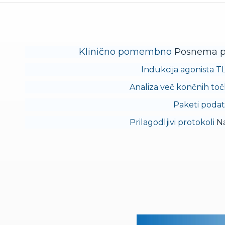
Klinično pomembno
Posnema pa
Indukcija agonista 
Analiza več končnih to
Paketi podatk
Prilagodljivi protokoli
Na