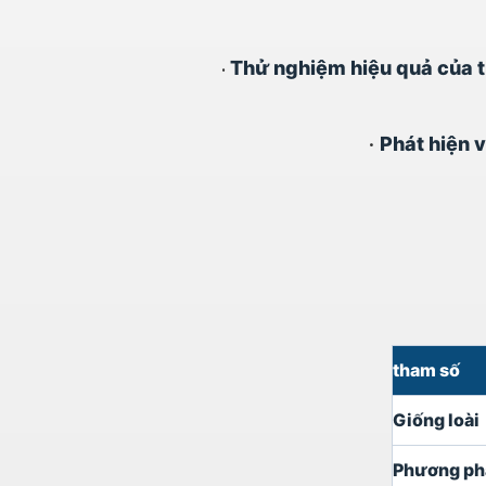
Thử nghiệm hiệu quả của th
•
•
Phát hiện 
tham số
Giống loài
Phương ph