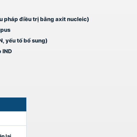
 pháp điều trị bằng axit nucleic)
upus
N, yếu tố bổ sung)
p IND
p lại