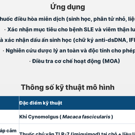
Ứng dụng
uốc điều hòa miễn dịch (sinh học, phân tử nhỏ, liệu
•
Xác nhận mục tiêu cho bệnh SLE và viêm thận l
và xác nhận dấu ấn sinh học (chữ ký anti-dsDNA, IF
•
Nghiên cứu dược lý an toàn và độc tính cho phé
•
Điều tra cơ chế hoạt động (MOA)
Thông số kỹ thuật mô hình
Đặc điểm kỹ thuật
Khỉ Cynomolgus (
Macaca fascicularis
)
áp cảm
Thuốc chủ vận TLR-7 (imiquimod) tại chỗ + liều lặ