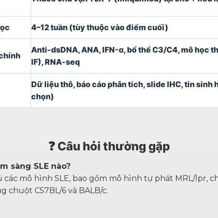
học
4–12 tuần (tùy thuộc vào điểm cuối)
Anti-dsDNA, ANA, IFN-α, bổ thể C3/C4, mô học t
chính
IF), RNA-seq
Dữ liệu thô, báo cáo phân tích, slide IHC, tin sinh 
chọn)
❓ Câu hỏi thường gặp
lâm sàng SLE nào?
ủ các mô hình SLE, bao gồm mô hình tự phát MRL/lpr, ch
g chuột C57BL/6 và BALB/c.