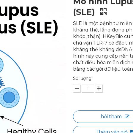
Mô hình Lupu
(SLE)
SLE là một bệnh tự miễn 
kháng thể, lắng đọng ph
khớp, thận). HKeyBio cu
chủ vận TLR-7 có đặc tính
kháng thể kháng dsDNA t
hình này cung cấp nền 
chất điều hòa miễn dịch 
bằng các gói dữ liệu toàn
Số lượng:
hỏi thăm
Thêm vào giỏ