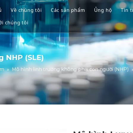
ủ
Về chúng tôi
Các sản phẩm
Ủng hộ
Tin 
ới chúng tôi
Mô hình linh trưởng không phải
Dịch vụ
Mô hình động vật gặm nhấm
Tải xuống
Mô người & Mô hình Ex Vivo
Câu hỏi thườ
g NHP (SLE)
Đánh giá hiệu quả tích hợp
Lời chứng th
ẩm
»
Mô hình linh trưởng không phải con người (NHP)
Y học tịnh tiến & dấu ấn sinh họ
)
Hỗ trợ gửi IND