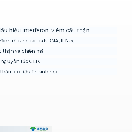
ấu hiệu interferon, viêm cầu thận.
định rõ ràng (anti-dsDNA, IFN-α).
 thận và phiên mã.
 nguyên tắc GLP.
à thăm dò dấu ấn sinh học.