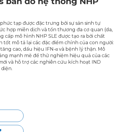
s ban đỏ hệ thống NHP
phức tạp được đặc trưng bởi sự sản sinh tự
ức hợp miễn dịch và tổn thương đa cơ quan (da,
ng cấp mô hình NHP SLE được tạo ra bởi chất
 tốt mô tả lại các đặc điểm chính của con người:
ăng cao, dấu hiệu IFN-α và bệnh lý thận. Mô
tảng mạnh mẽ để thử nghiệm hiệu quả của các
mới và hỗ trợ các nghiên cứu kích hoạt IND
 diện.