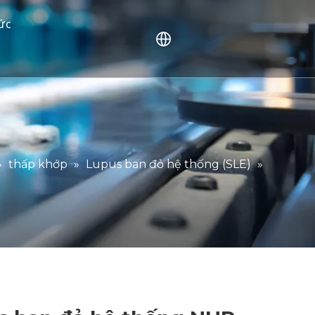
tức
 con người (NHP)
ng gặp
ực của khách hàng
»
thấp khớp
»
Lupus ban đỏ hệ thống (SLE)
»
c