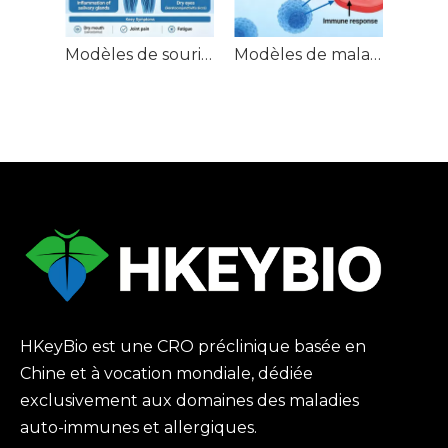
Modèles de souris atteintes du syndrome de Sjögren (SjS)
Modèles de maladie du greffon contre l'hôte chez la souris (GVHD)
HKeyBio est une CRO préclinique basée en
Chine et à vocation mondiale, dédiée
exclusivement aux domaines des maladies
auto-immunes et allergiques.