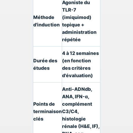
Agoniste du
TLR-7
Méthode
(imiquimod)
d'induction
topique +
administration
répétée
4 à 12 semaines
Durée des
(en fonction
études
des critères
d'évaluation)
Anti-ADNdb,
ANA, IFN-α,
Points de
complément
terminaison
C3/C4,
clés
histologie
rénale (H&E, IF),