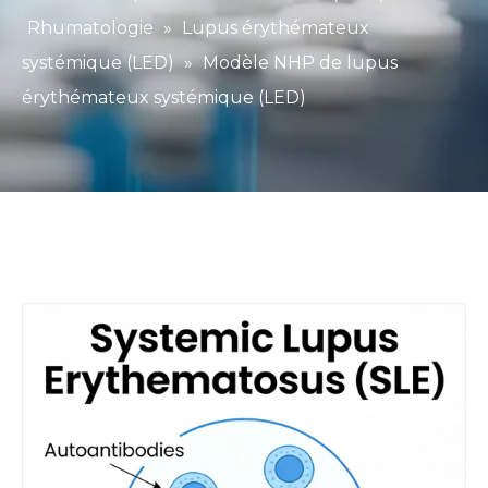
Rhumatologie
»
Lupus érythémateux
systémique (LED)
»
Modèle NHP de lupus
érythémateux systémique (LED)