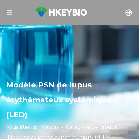
Modèle PSN de lupus
érythémateux systémique
(LED)
Vous êtes ici :
Maison
»
Catégorie de produit
»
Modèles de primates non humains (NHP)
»